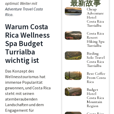
最新故事
optimal: Weiter mit
Adventure Travel Costa
Cheap
Adventure
Rica
.
Hotel
Costa Rica
Warum Costa
Turrialba
Rica Wellness
Costa Rica
Resort
Spa Budget
Hiking Spa
Turrialba
Turrialba
Birding
Solo Travel
wichtig ist
Costa Rica
Turrialba
Das Konzept des
Best Coffee
Wellnesstourismus hat
From Costa
Rica
immense Popularität
gewonnen, und Costa Rica
Budget
steht mit seinen
Hotel
Costa Rica
atemberaubenden
Mountain
Landschaften und dem
Region
Engagement für
Costa Rica