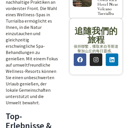
nachhaltige Praktiken an
Hotel Near
vorderster Front. Die Wahl
Volcano
Turrialba
eines Wellness-Spas in
Turrialba ermöglicht es
Ihnen, in die Natur
追隨我們的
einzutauchen und
旅程
gleichzeitig
erschwingliche Spa-
保持聯繫，獲取來自哥斯達
黎加山丘的每日靈感。
Behandlungen zu
genießen. Mit einem Fokus
auf umweltfreundliche
Wellness-Resorts können
Sie einen unbeschwerten
Urlaub genießen, der
lokale Gemeinschaften
unterstützt und die
Umwelt bewahrt.
Top-
Erlebnisse &