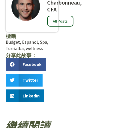
Charbonneau,
CFA
All Posts
標籤
Budget
,
Espanol
,
Spa
,
Turrialba
,
wellness
分享此故事：
Facebook
Twitter
LinkedIn
繼續閱讀