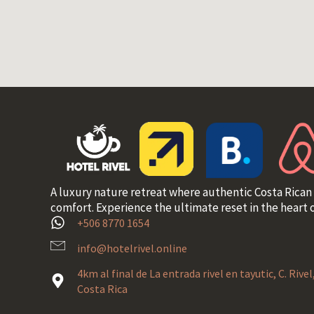
A luxury nature retreat where authentic Costa Rican
comfort. Experience the ultimate reset in the heart o
+506 8770 1654
info@hotelrivel.online
4km al final de La entrada rivel en tayutic, C. Rive
Costa Rica