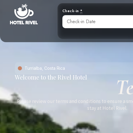
Check-in
*
Turrialba, Costa Rica
Welcome to the Rivel Hotel
T
Please review our terms and conditions to ensure a s
stay at Hotel Rivel.