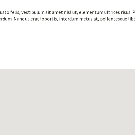
justo felis, vestibulum sit amet nisl ut, elementum ultrices risus
erdum. Nunc ut erat lobortis, interdum metus at, pellentesque libe