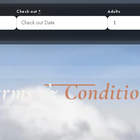
Check-out
*
Adults
erms &
Conditio
mooth, secure, and comfortable