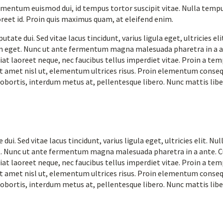
ementum euismod dui, id tempus tortor suscipit vitae. Nulla tempus
oreet id. Proin quis maximus quam, at eleifend enim.
tate dui. Sed vitae lacus tincidunt, varius ligula eget, ultricies e
m eget. Nunc ut ante fermentum magna malesuada pharetra in a an
iat laoreet neque, nec faucibus tellus imperdiet vitae. Proin a tem
sit amet nisl ut, elementum ultrices risus. Proin elementum conseq
lobortis, interdum metus at, pellentesque libero. Nunc mattis liber
ui. Sed vitae lacus tincidunt, varius ligula eget, ultricies elit. N
. Nunc ut ante fermentum magna malesuada pharetra in a ante. Cu
iat laoreet neque, nec faucibus tellus imperdiet vitae. Proin a tem
sit amet nisl ut, elementum ultrices risus. Proin elementum conseq
lobortis, interdum metus at, pellentesque libero. Nunc mattis liber