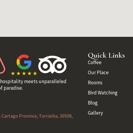
Quick Links
Coffee
Our Place
 hospitality meets unparalleled
Rooms
f paradise.
Bird Watching
Blog
Gallery
l, Cartago Province, Turrialba, 30508,