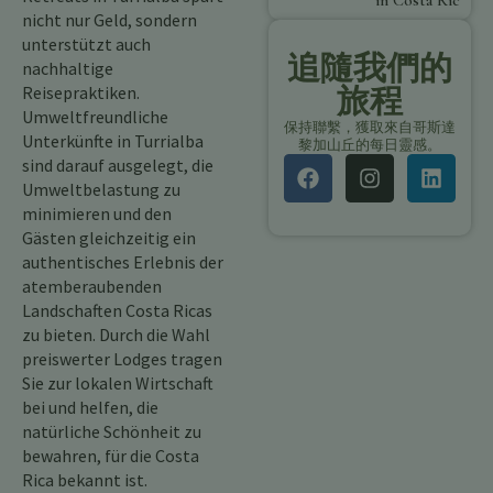
in Costa Rica
nicht nur Geld, sondern
unterstützt auch
追隨我們的
nachhaltige
Reisepraktiken.
旅程
Umweltfreundliche
保持聯繫，獲取來自哥斯達
Unterkünfte in Turrialba
黎加山丘的每日靈感。
sind darauf ausgelegt, die
Umweltbelastung zu
minimieren und den
Gästen gleichzeitig ein
authentisches Erlebnis der
atemberaubenden
Landschaften Costa Ricas
zu bieten. Durch die Wahl
preiswerter Lodges tragen
Sie zur lokalen Wirtschaft
bei und helfen, die
natürliche Schönheit zu
bewahren, für die Costa
Rica bekannt ist.