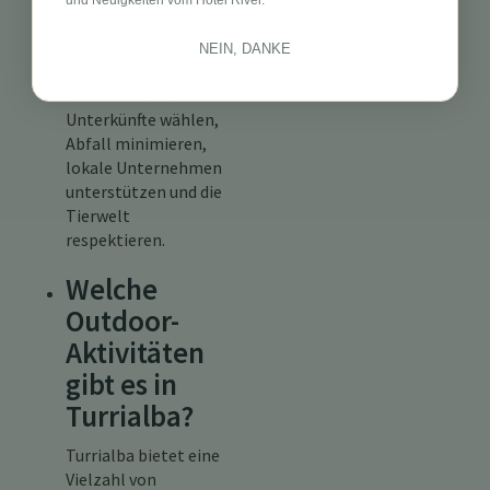
Reisen Sie
nachhaltig, indem
NEIN, DANKE
Sie
umweltfreundliche
Unterkünfte wählen,
Abfall minimieren,
lokale Unternehmen
unterstützen und die
Tierwelt
respektieren.
Welche
Outdoor-
Aktivitäten
gibt es in
Turrialba?
Turrialba bietet eine
Vielzahl von