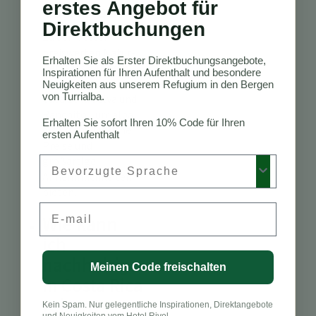
erstes Angebot für
Turrialba?
Direktbuchungen
Zu den besten
preiswerten Natur-
Erhalten Sie als Erster Direktbuchungsangebote,
Retreats gehören
Inspirationen für Ihren Aufenthalt und besondere
Eco Lodge Turrialba,
Neuigkeiten aus unserem Refugium in den Bergen
von Turrialba.
Casa de la Selva und
Ranchito Turrialba,
Erhalten Sie sofort Ihren 10% Code für Ihren
die erschwingliche
ersten Aufenthalt
Preise und
Preferred Language
großartige
Annehmlichkeiten
bieten.
Email
Wie kann
ich
nachhaltig
Meinen Code freischalten
in Costa Rica
reisen?
Kein Spam. Nur gelegentliche Inspirationen, Direktangebote
und Neuigkeiten vom Hotel Rivel.