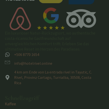
Ein luxuriöser Natur-Rückzugsort, wo authentische
costa-ricanische Gastfreundschaft auf
unvergleichlichen Komfort trifft. Erleben Sie das
ultimative Reset im Herzen des Paradieses.
+506 8770 1654
info@hotelrivel.online
4 km am Ende von La entrada rivel in Tayutic, C.
Rivel, Provinz Cartago, Turrialba, 30508, Costa
Rica
Schnellzugriff
Kaffee