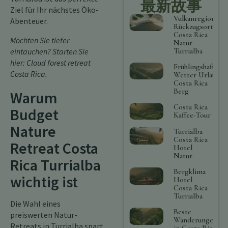
最新故事
Ziel für Ihr nächstes Öko-
Vulkanregion
Abenteuer.
Rückzugsort
Costa Rica
Möchten Sie tiefer
Natur
Turrialba
eintauchen? Starten Sie
hier:
Cloud forest retreat
Frühlingshaftes
Costa Rica
.
Wetter Urlaub
Costa Rica
Berg
Warum
Costa Rica
Budget
Kaffee-Tour
Nature
Turrialba
Costa Rica
Retreat Costa
Hotel
Natur
Rica Turrialba
Bergklima
wichtig ist
Hotel
Costa Rica
Turrialba
Die Wahl eines
Beste
preiswerten Natur-
Wanderungen
Retreats in Turrialba spart