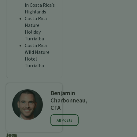
in Costa Rica’s
Highlands
Costa Rica
Nature
Holiday
Turrialba
Costa Rica
Wild Nature
Hotel
Turrialba
Benjamin
Charbonneau,
CFA
All Posts
標籤