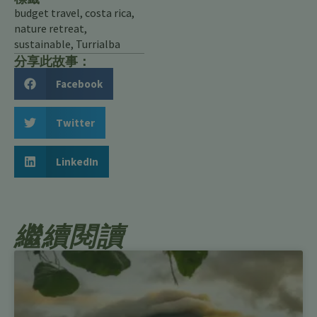
budget travel
,
costa rica
,
nature retreat
,
sustainable
,
Turrialba
分享此故事：
Facebook
Twitter
LinkedIn
繼續閱讀