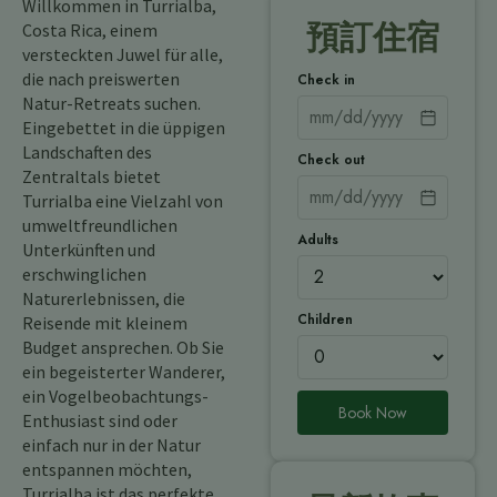
Willkommen in Turrialba,
預訂住宿
Costa Rica, einem
versteckten Juwel für alle,
die nach preiswerten
Check in
Natur-Retreats suchen.
Eingebettet in die üppigen
Landschaften des
Check out
Zentraltals bietet
Turrialba eine Vielzahl von
umweltfreundlichen
Adults
Unterkünften und
erschwinglichen
Naturerlebnissen, die
Children
Reisende mit kleinem
Budget ansprechen. Ob Sie
ein begeisterter Wanderer,
ein Vogelbeobachtungs-
Book Now
Enthusiast sind oder
einfach nur in der Natur
entspannen möchten,
Turrialba ist das perfekte