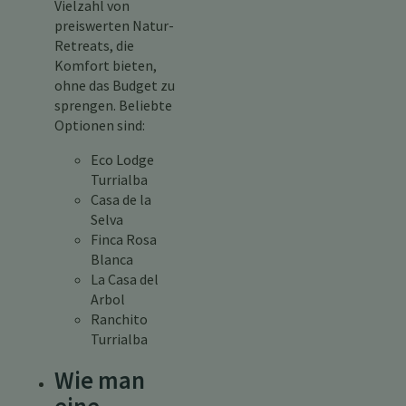
Vielzahl von
preiswerten Natur-
Retreats, die
Komfort bieten,
ohne das Budget zu
sprengen. Beliebte
Optionen sind:
Eco Lodge
Turrialba
Casa de la
Selva
Finca Rosa
Blanca
La Casa del
Arbol
Ranchito
Turrialba
Wie man