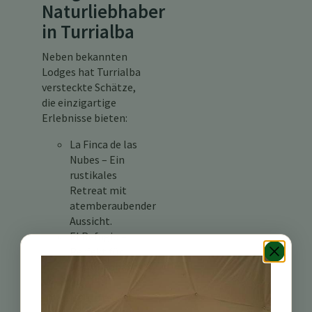
Naturliebhaber
in Turrialba
Neben bekannten
Lodges hat Turrialba
versteckte Schätze,
die einzigartige
Erlebnisse bieten:
La Finca de las
Nubes – Ein
rustikales
Retreat mit
atemberaubender
Aussicht.
El Refugio –
Perfekt für
Vogelbeobachter
und
Naturfreunde.