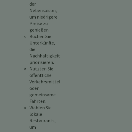
der
Nebensaison,
um niedrigere
Preise zu
genießen.
Buchen Sie
Unterkünfte,
die
Nachhaltigkeit
priorisieren.
Nutzten Sie
öffentliche
Verkehrsmittel
oder
gemeinsame
Fahrten.
Wählen Sie
lokale
Restaurants,
um