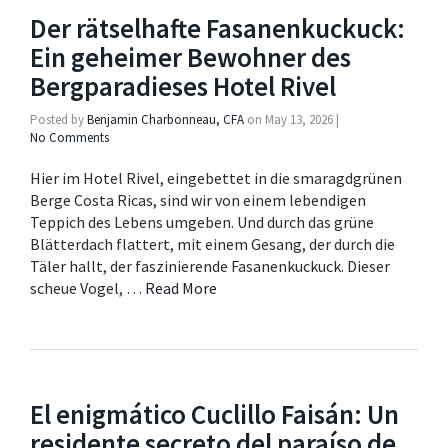
Der rätselhafte Fasanenkuckuck:
Ein geheimer Bewohner des
Bergparadieses Hotel Rivel
Posted by
Benjamin Charbonneau, CFA
on
May 13, 2026
|
No Comments
Hier im Hotel Rivel, eingebettet in die smaragdgrünen
Berge Costa Ricas, sind wir von einem lebendigen
Teppich des Lebens umgeben. Und durch das grüne
Blätterdach flattert, mit einem Gesang, der durch die
Täler hallt, der faszinierende Fasanenkuckuck. Dieser
scheue Vogel, …
Read More
El enigmático Cuclillo Faisán: Un
residente secreto del paraíso de