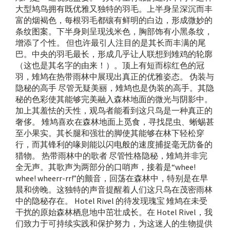
大型鸠鸟拥有既优雅又独特的羽毛。上半身呈深沉而丰
富的烟褐色，每根羽毛都镶有鲜明的白边，形成微妙的
条纹图案。下半身则呈现浅米色，胸部饰有小黑条纹，
增添了个性。 但也许最引人注目的是其长而丰满的尾
巴。中央的羽毛最长，形成几乎让人联想到雉鸡的轮廓
（这也是其名字的由来！）。顶上有短而棕红色的冠
羽，雉鸠在热带雨林中展现出真正的优雅姿态。 伪装与
隐秘的高手 尽管无疑美丽，雉鸠也是伪装的高手。其隐
秘的色彩使其能够完美融入森林地面的微光与阴影中。
加上其羞怯的天性，观鸟者能看到这只鸟是一种真正的
奢侈。 雉鸠喜欢在森林地面上觅食，寻找昆虫、蜥蜴甚
至小果实。其长腿和强壮的脚使其能够在林下轻松穿
行，而其锋利的喙则能以闪电般的速度捕捉毫无防备的
猎物。 热带雨林中的歌者 尽管性格隐秘，雉鸠并非完
全无声。其歌声为两部分的口哨声，接着是“whee!
whee! wheerr-rr!”的颤音，回荡在森林中，特别是在早
晨和傍晚。这独特的声音提醒着人们这只鸟在茂密雨林
中的隐秘存在。 Hotel Rivel 的待发现瑰宝 雉鸠在未受
干扰的原始森林栖息地中茁壮成长。在 Hotel Rivel，我
们致力于可持续实践和保护努力，为这迷人的生物提供