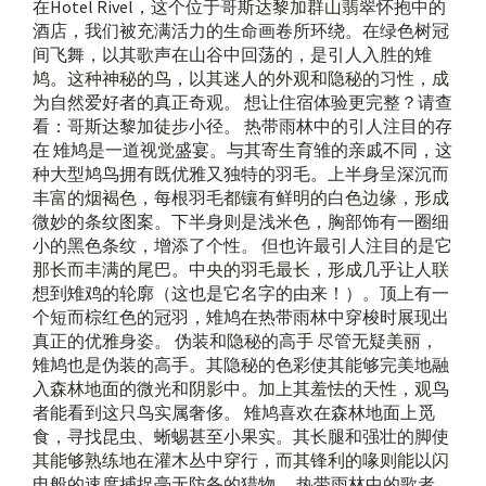
在Hotel Rivel，这个位于哥斯达黎加群山翡翠怀抱中的
酒店，我们被充满活力的生命画卷所环绕。在绿色树冠
间飞舞，以其歌声在山谷中回荡的，是引人入胜的雉
鸠。这种神秘的鸟，以其迷人的外观和隐秘的习性，成
为自然爱好者的真正奇观。 想让住宿体验更完整？请查
看：哥斯达黎加徒步小径。 热带雨林中的引人注目的存
在 雉鸠是一道视觉盛宴。与其寄生育雏的亲戚不同，这
种大型鸠鸟拥有既优雅又独特的羽毛。上半身呈深沉而
丰富的烟褐色，每根羽毛都镶有鲜明的白色边缘，形成
微妙的条纹图案。下半身则是浅米色，胸部饰有一圈细
小的黑色条纹，增添了个性。 但也许最引人注目的是它
那长而丰满的尾巴。中央的羽毛最长，形成几乎让人联
想到雉鸡的轮廓（这也是它名字的由来！）。顶上有一
个短而棕红色的冠羽，雉鸠在热带雨林中穿梭时展现出
真正的优雅身姿。 伪装和隐秘的高手 尽管无疑美丽，
雉鸠也是伪装的高手。其隐秘的色彩使其能够完美地融
入森林地面的微光和阴影中。加上其羞怯的天性，观鸟
者能看到这只鸟实属奢侈。 雉鸠喜欢在森林地面上觅
食，寻找昆虫、蜥蜴甚至小果实。其长腿和强壮的脚使
其能够熟练地在灌木丛中穿行，而其锋利的喙则能以闪
电般的速度捕捉毫无防备的猎物。 热带雨林中的歌者