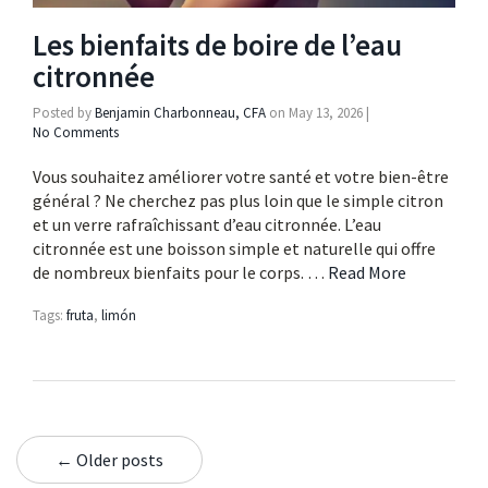
Les bienfaits de boire de l’eau
citronnée
Posted by
Benjamin Charbonneau, CFA
on
May 13, 2026
|
No Comments
Vous souhaitez améliorer votre santé et votre bien-être
général ? Ne cherchez pas plus loin que le simple citron
et un verre rafraîchissant d’eau citronnée. L’eau
citronnée est une boisson simple et naturelle qui offre
de nombreux bienfaits pour le corps. …
Read More
Tags:
fruta
,
limón
← Older posts