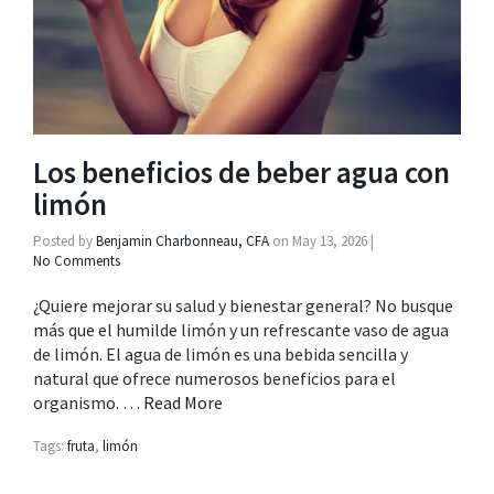
Los beneficios de beber agua con
limón
Posted by
Benjamin Charbonneau, CFA
on
May 13, 2026
|
No Comments
¿Quiere mejorar su salud y bienestar general? No busque
más que el humilde limón y un refrescante vaso de agua
de limón. El agua de limón es una bebida sencilla y
natural que ofrece numerosos beneficios para el
organismo. …
Read More
Tags:
fruta
,
limón