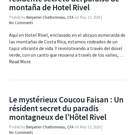
montaña de Hotel Rivel
Posted by
Benjamin Charbonneau, CFA
on
May 13, 2026
|
No Comments
Aquí en Hotel Rivel, enclavado en el abrazo esmeralda de
las montañas de Costa Rica, estamos rodeados de un
tapiz vibrante de vida. Y revoloteando a través del dosel
verde, con un canto que resuena a través de los valles, …
Read More
Le mystérieux Coucou Faisan : Un
résident secret du paradis
montagneux de l’Hôtel Rivel
Posted by
Benjamin Charbonneau, CFA
on
May 13, 2026
|
No Comments