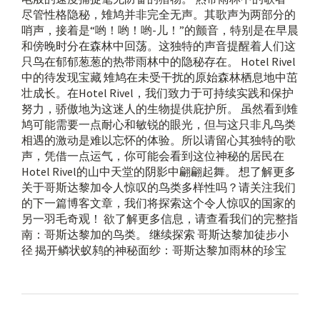
尽管性格隐秘，雉鸠并非完全无声。其歌声为两部分的
哨声，接着是“哟！哟！哟-儿！”的颤音，特别是在早晨
和傍晚时分在森林中回荡。这独特的声音提醒着人们这
只鸟在郁郁葱葱的热带雨林中的隐秘存在。 Hotel Rivel
中的待发现宝藏 雉鸠在未受干扰的原始森林栖息地中茁
壮成长。在Hotel Rivel，我们致力于可持续实践和保护
努力，骄傲地为这迷人的生物提供庇护所。 虽然看到雉
鸠可能需要一点耐心和敏锐的眼光，但与这只非凡鸟类
相遇的激动是难以忘怀的体验。所以请留心其独特的歌
声，凭借一点运气，你可能会看到这位神秘的居民在
Hotel Rivel的山中天堂的阴影中翩翩起舞。 想了解更多
关于哥斯达黎加令人惊叹的鸟类多样性吗？请关注我们
的下一篇博客文章，我们将探索这个令人惊叹的国家的
另一羽毛奇观！ 欲了解更多信息，请查看我们的完整指
南：哥斯达黎加的鸟类。 继续探索 哥斯达黎加徒步小
径 揭开鳞状蚁鸫的神秘面纱：哥斯达黎加雨林的珍宝