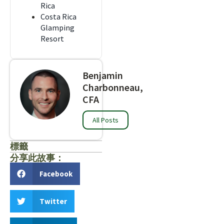
Rica
Costa Rica
Glamping
Resort
Benjamin
Charbonneau,
CFA
All Posts
標籤
分享此故事：
Facebook
Twitter