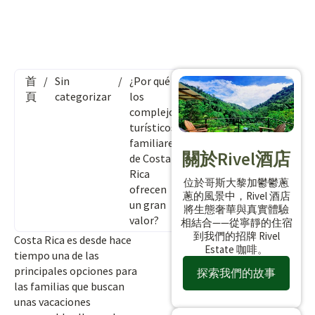
首
/
Sin
/
¿Por qué
頁
categorizar
los
complejos
turísticos
familiares
關於Rivel酒店
de Costa
Rica
位於哥斯大黎加鬱鬱蔥
ofrecen
蔥的風景中，Rivel 酒店
un gran
將生態奢華與真實體驗
valor?
相結合——從寧靜的住宿
到我們的招牌 Rivel
Costa Rica es desde hace
Estate 咖啡。
tiempo una de las
principales opciones para
探索我們的故事
las familias que buscan
unas vacaciones