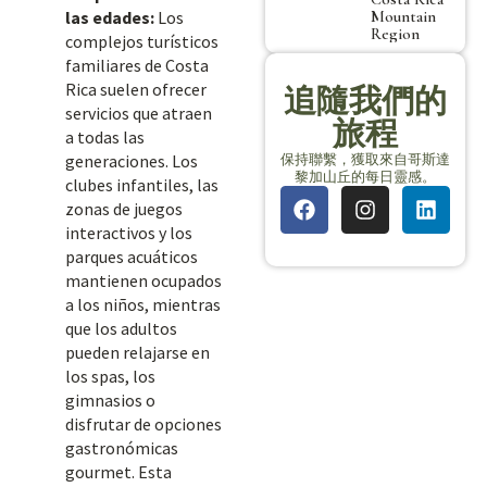
Mountain
las edades:
Los
Region
complejos turísticos
familiares de Costa
Rica suelen ofrecer
追隨我們的
servicios que atraen
旅程
a todas las
保持聯繫，獲取來自哥斯達
generaciones. Los
黎加山丘的每日靈感。
clubes infantiles, las
zonas de juegos
interactivos y los
parques acuáticos
mantienen ocupados
a los niños, mientras
que los adultos
pueden relajarse en
los spas, los
gimnasios o
disfrutar de opciones
gastronómicas
gourmet. Esta