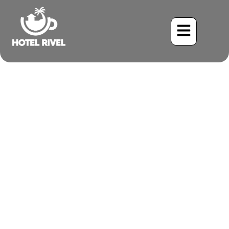
¿Por qué los complejos
turísticos familiares de
Costa Rica ofrecen un
gran valor?
Benjamin Charbonneau, CFA
July 20, 2025
2:52 pm