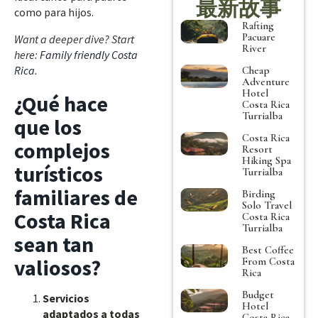
最新故事
como para hijos.
Rafting
Pacuare
Want a deeper dive? Start
River
here:
Family friendly Costa
Rica
.
Cheap
Adventure
Hotel
¿Qué hace
Costa Rica
Turrialba
que los
Costa Rica
complejos
Resort
Hiking Spa
turísticos
Turrialba
familiares de
Birding
Solo Travel
Costa Rica
Costa Rica
Turrialba
sean tan
Best Coffee
valiosos?
From Costa
Rica
Budget
Servicios
Hotel
adaptados a todas
Costa Rica