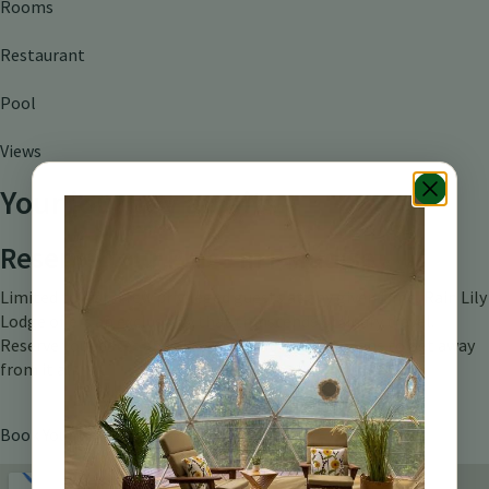
Rooms
Restaurant
Pool
Views
Your journey awaits
Reserve Your Place in Paradise
Limited to just a few privileged guests at any given time, Rain Lily
Lodge offers an exclusivity that transcends ordinary travel.
Reserve your dates and discover what it truly means to get away
from it all.
Book Your Retreat