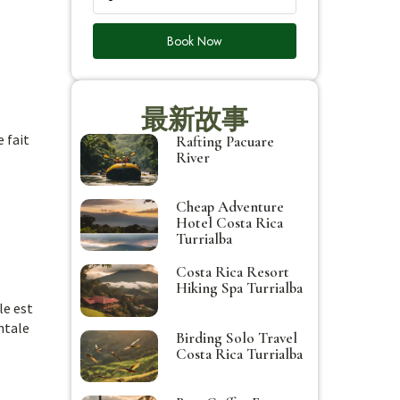
Book Now
最新故事
 fait
Rafting Pacuare
River
Cheap Adventure
Hotel Costa Rica
Turrialba
Costa Rica Resort
Hiking Spa Turrialba
le est
ntale
Birding Solo Travel
Costa Rica Turrialba