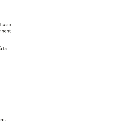
hoisir
ennent
à la
tent