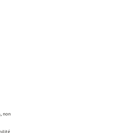
s, non
bilité