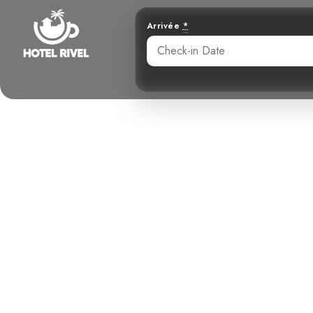
Arrivée
*
Vie hors rése
Rica — Q
Benjamin Charbonneau, CFA
April 15, 2026
1