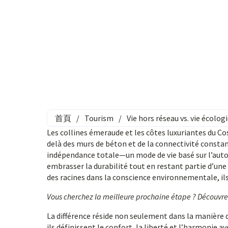
首頁
/
Tourism
/
Vie hors réseau vs. vie écolog
Les collines émeraude et les côtes luxuriantes du Co
delà des murs de béton et de la connectivité consta
indépendance totale—un mode de vie basé sur l’autosuf
embrasser la durabilité tout en restant partie d’u
des racines dans la conscience environnementale, ils
Vous cherchez la meilleure prochaine étape ? Découvr
La différence réside non seulement dans la manière 
ils définissent le confort, la liberté et l’harmonie a