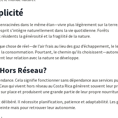
licité
t enracinées dans le même élan—vivre plus légèrement sur la terre
esprit s’intègre naturellement dans la vie quotidienne. Forêts
résidents la générosité et la fragilité de la nature.
ue chose de réel—de l’air frais au lieu des gaz d’échappement, le l
u de la consommation. Pourtant, le chemin qu’ils choisissent—auto
 leur relation avec la nature se développe.
e Hors Réseau?
ndance. Cela signifie fonctionner sans dépendance aux services pu
s. Ceux qui vivent hors réseau au Costa Rica génèrent souvent leur p
s sur place et produisent une grande partie de leur propre nourritur
élibéré. Il nécessite planification, patience et adaptabilité. Les
reinte mais pour retrouver leur autonomie.
 :