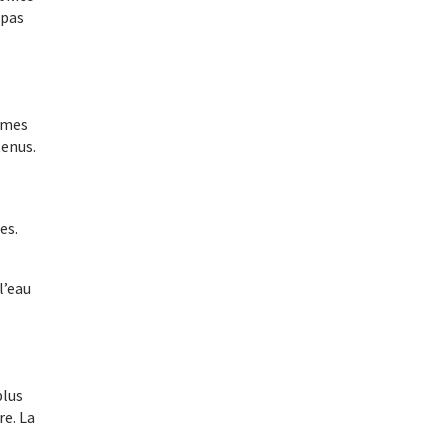
 pas
tèmes
tenus.
es.
l’eau
plus
re. La