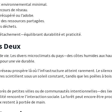
ct environnemental minimal.
ecours de réseau.
récupéré ou l’adobe.
des ressources partagées.
es déchets.
détachement—équilibrant durabilité et praticité.
s Deux
de vie. Les divers microclimats du pays—des côtes humides aux ha
pour une vie durable.
réseau prospère là où l’infrastructure atteint rarement. Le silenc
es scintillent sous un soleil constant, tandis que les poêles à bois
 près de petites villes ou de communautés intentionnelles—des lie
é rencontre l’interaction sociale. La forêt peut encore être pro
ux restent à portée de main.