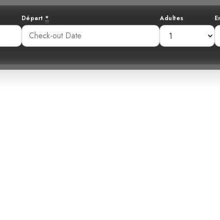
Départ
*
Adultes
E
au vs. vie écolo
uelle est la dif
1:02 pm