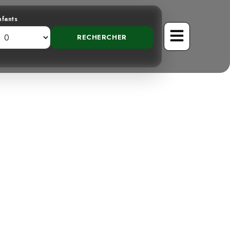
nfants
gique au Costa
férence ?