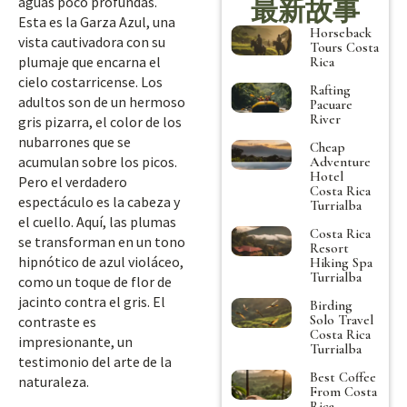
aguas poco profundas.
最新故事
Esta es la Garza Azul, una
Horseback
vista cautivadora con su
Tours Costa
plumaje que encarna el
Rica
cielo costarricense. Los
Rafting
adultos son de un hermoso
Pacuare
River
gris pizarra, el color de los
nubarrones que se
Cheap
acumulan sobre los picos.
Adventure
Hotel
Pero el verdadero
Costa Rica
espectáculo es la cabeza y
Turrialba
el cuello. Aquí, las plumas
Costa Rica
se transforman en un tono
Resort
hipnótico de azul violáceo,
Hiking Spa
Turrialba
como un toque de flor de
jacinto contra el gris. El
Birding
Solo Travel
contraste es
Costa Rica
impresionante, un
Turrialba
testimonio del arte de la
Best Coffee
naturaleza.
From Costa
Rica