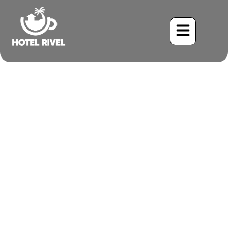
Un toque de azul: La
Garza Azul visita nuestro
refugio de montaña
Benjamin Charbonneau, CFA
May 25, 2024
10:37 am