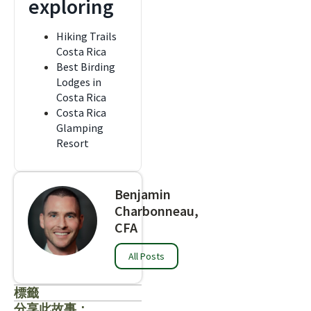
exploring
Hiking Trails
Costa Rica
Best Birding
Lodges in
Costa Rica
Costa Rica
Glamping
Resort
Benjamin
Charbonneau,
CFA
All Posts
標籤
分享此故事：