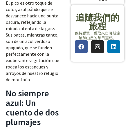
El pico es otro toque de
color, azul pálido que se
追隨我們的
desvanece hacia una punta
oscura, reflejando la
旅程
mirada atenta de la garza.
保持聯繫，獲取來自哥斯達
Sus patas, mientras tanto,
黎加山丘的每日靈感。
son de un azul verdoso
apagado, que se funden
perfectamente con la
exuberante vegetación que
rodea los estanques y
arroyos de nuestro refugio
de montaña.
No siempre
azul: Un
cuento de dos
plumajes