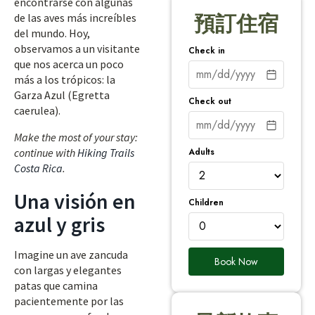
encontrarse con algunas
de las aves más increíbles
預訂住宿
del mundo. Hoy,
observamos a un visitante
Check in
que nos acerca un poco
más a los trópicos: la
Garza Azul (Egretta
Check out
caerulea).
Make the most of your stay:
Adults
continue with
Hiking Trails
Costa Rica
.
Una visión en
Children
azul y gris
Imagine un ave zancuda
Book Now
con largas y elegantes
patas que camina
pacientemente por las