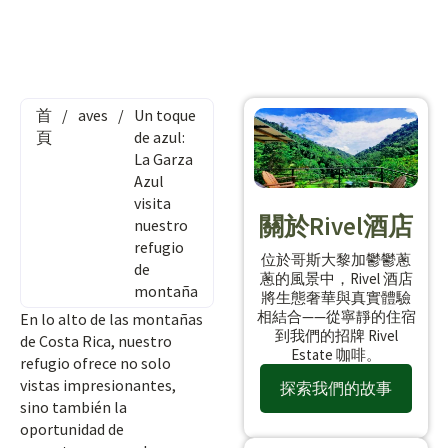
首
/
aves
/
Un toque
頁
de azul:
La Garza
Azul
visita
關於Rivel酒店
nuestro
refugio
位於哥斯大黎加鬱鬱蔥
de
蔥的風景中，Rivel 酒店
montaña
將生態奢華與真實體驗
相結合——從寧靜的住宿
En lo alto de las montañas
到我們的招牌 Rivel
de Costa Rica, nuestro
Estate 咖啡。
refugio ofrece no solo
vistas impresionantes,
探索我們的故事
sino también la
oportunidad de