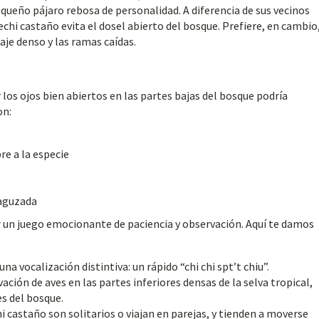
equeño pájaro rebosa de personalidad. A diferencia de sus vecinos
chi castaño evita el dosel abierto del bosque. Prefiere, en cambio,
je denso y las ramas caídas.
 los ojos bien abiertos en las partes bajas del bosque podría
on:
re a la especie
 aguzada
un juego emocionante de paciencia y observación. Aquí te damos
a vocalización distintiva: un rápido “chi chi spt’t chiu”.
ción de aves en las partes inferiores densas de la selva tropical,
s del bosque.
castaño son solitarios o viajan en parejas, y tienden a moverse