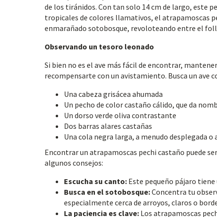
de los tiránidos. Con tan solo 14 cm de largo, este p
tropicales de colores llamativos, el atrapamoscas pe
enmarañado sotobosque, revoloteando entre el folla
Observando un tesoro leonado
Si bien no es el ave más fácil de encontrar, mantener
recompensarte con un avistamiento. Busca un ave c
Una cabeza grisácea ahumada
Un pecho de color castaño cálido, que da nomb
Un dorso verde oliva contrastante
Dos barras alares castañas
Una cola negra larga, a menudo desplegada o
Encontrar un atrapamoscas pechi castaño puede ser 
algunos consejos:
Escucha su canto:
Este pequeño pájaro tiene un
Busca en el sotobosque:
Concentra tu observa
especialmente cerca de arroyos, claros o borde
La paciencia es clave:
Los atrapamoscas pechi 