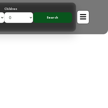
Children
ue tropical: el
astaño