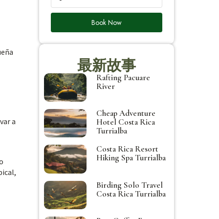
Book Now
ueña
最新故事
Rafting Pacuare
River
Cheap Adventure
var a
Hotel Costa Rica
Turrialba
Costa Rica Resort
Hiking Spa Turrialba
jo
ical,
Birding Solo Travel
Costa Rica Turrialba