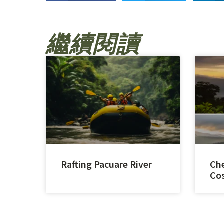
繼續閱讀
Rafting Pacuare River
Che
Cos