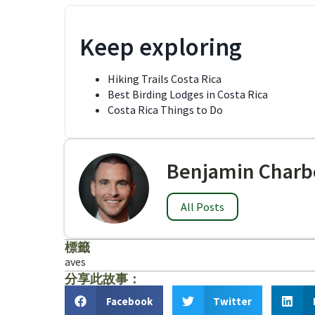
Keep exploring
Hiking Trails Costa Rica
Best Birding Lodges in Costa Rica
Costa Rica Things to Do
Benjamin Charb
All Posts
標籤
aves
分享此故事：
Facebook
Twitter