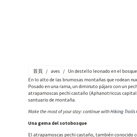
首頁
/
aves
/
Un destello leonado en el bosque
En lo alto de las brumosas montañas que rodean nue
Posado en una rama, un diminuto pájaro con un pech
atrapamoscas pechi castaño (Aphanotriccus capitalis
santuario de montaña.
Make the most of your stay: continue with
Hiking Trails
Una gema del sotobosque
El atrapamoscas pechi castaño, también conocido c