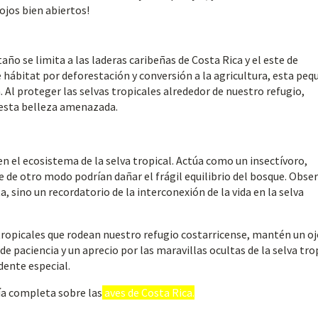
jos bien abiertos!
ño se limita a las laderas caribeñas de Costa Rica y el este de
hábitat por deforestación y conversión a la agricultura, esta peq
. Al proteger las selvas tropicales alrededor de nuestro refugio,
 esta belleza amenazada.
n el ecosistema de la selva tropical. Actúa como un insectívoro,
 de otro modo podrían dañar el frágil equilibrio del bosque. Obser
, sino un recordatorio de la interconexión de la vida en la selva
tropicales que rodean nuestro refugio costarricense, mantén un o
 paciencia y un aprecio por las maravillas ocultas de la selva trop
dente especial.
ía completa sobre las
aves de Costa Rica.