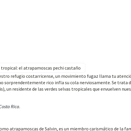
 tropical: el atrapamoscas pechi castaño
stro refugio costarricense, un movimiento fugaz llama tu atenci
o sorprendentemente rico infla su cola nerviosamente. Se trata d
), un residente de las verdes selvas tropicales que envuelven nue
 Costa Rica
.
omo atrapamoscas de Salvin, es un miembro carismático de la fam