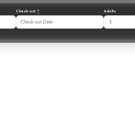
Check-out
*
Adults
onado en el bosq
amoscas pechi c
41 pm