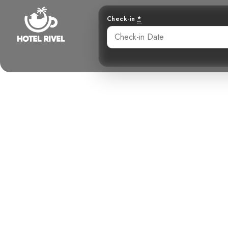
Check-in
*
Un destello le
atrap
Benjamin Charbonneau, CFA
June 2, 2024
7: