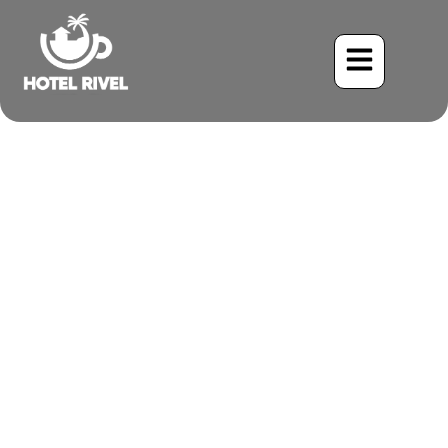
Un Destello de Herrumbre:
El Trepador Rolizo Visita
Nuestro Refugio de
Montaña
Benjamin Charbonneau, CFA
June 3, 2024
4:57 pm