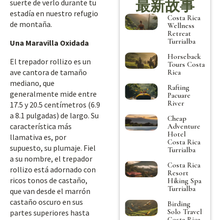
最新故事
suerte de verlo durante tu
estadía en nuestro refugio
Costa Rica
de montaña.
Wellness
Retreat
Turrialba
Una Maravilla Oxidada
Horseback
El trepador rollizo es un
Tours Costa
ave cantora de tamaño
Rica
mediano, que
Rafting
generalmente mide entre
Pacuare
River
17.5 y 20.5 centímetros (6.9
a 8.1 pulgadas) de largo. Su
Cheap
característica más
Adventure
Hotel
llamativa es, por
Costa Rica
supuesto, su plumaje. Fiel
Turrialba
a su nombre, el trepador
Costa Rica
rollizo está adornado con
Resort
ricos tonos de castaño,
Hiking Spa
Turrialba
que van desde el marrón
castaño oscuro en sus
Birding
Solo Travel
partes superiores hasta
Costa Rica