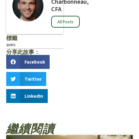
Charbonneau,
CFA
All Posts
標籤
aves
分享此故事：
Facebook
Twitter
LinkedIn
繼續閱讀