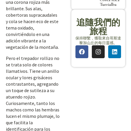
una corona rojiza más
Turrialba
brillante. Sus alas,
cobertoras supracaudales
追隨我們的
y cola se hacen eco de este
tema oxidado,
旅程
convirtiéndolo en una
保持聯繫，獲取來自哥斯達
adición vibrante a la
黎加山丘的每日靈感。
vegetación de la montaña.
Pero el trepador rollizo no
se trata solo de colores
llamativos. Tiene un anillo
ocular y lores grisáceos
contrastantes, agregando
un toque de sutileza a su
atuendo rojizo.
Curiosamente, tanto los
machos como las hembras
lucen el mismo plumaje, lo
que facilita la
identificación para los