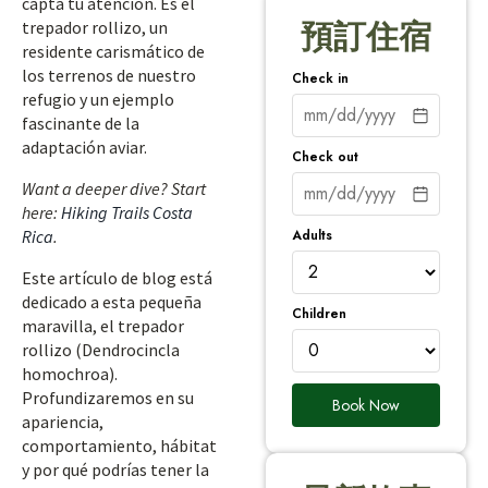
capta tu atención. Es el
trepador rollizo, un
預訂住宿
residente carismático de
los terrenos de nuestro
Check in
refugio y un ejemplo
fascinante de la
adaptación aviar.
Check out
Want a deeper dive? Start
here:
Hiking Trails Costa
Adults
Rica
.
Este artículo de blog está
dedicado a esta pequeña
Children
maravilla, el trepador
rollizo (Dendrocincla
homochroa).
Profundizaremos en su
Book Now
apariencia,
comportamiento, hábitat
y por qué podrías tener la