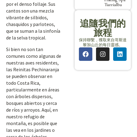
por el denso follaje. Sus
Turrialba
cantos son una mezcla
vibrante de silbidos,
追隨我們的
chasquidos y parloteos,
旅程
que se suman a la sinfonía
de la selva tropical.
保持聯繫，獲取來自哥斯達
黎加山丘的每日靈感。
Si bien no son tan
comunes como algunas de
nuestras aves residentes,
las Reinitas Pechinaranja
se pueden observar en
todo Costa Rica,
particularmente en áreas
con árboles dispersos,
bosques abiertos y cerca
de ríos y arroyos. Aquí, en
nuestro refugio de
montaña, es posible que
las vea en los jardines o
cerca de los árboles