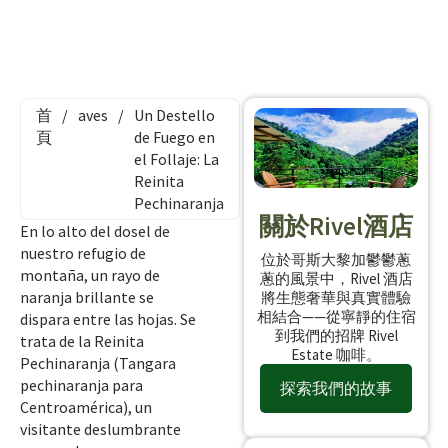
首
/
aves
/
Un Destello
頁
de Fuego en
el Follaje: La
Reinita
Pechinaranja
關於Rivel酒店
En lo alto del dosel de
nuestro refugio de
位於哥斯大黎加鬱鬱蔥
montaña, un rayo de
蔥的風景中，Rivel 酒店
naranja brillante se
將生態奢華與真實體驗
相結合——從寧靜的住宿
dispara entre las hojas. Se
到我們的招牌 Rivel
trata de la Reinita
Estate 咖啡。
Pechinaranja (Tangara
pechinaranja para
探索我們的故事
Centroamérica), un
visitante deslumbrante