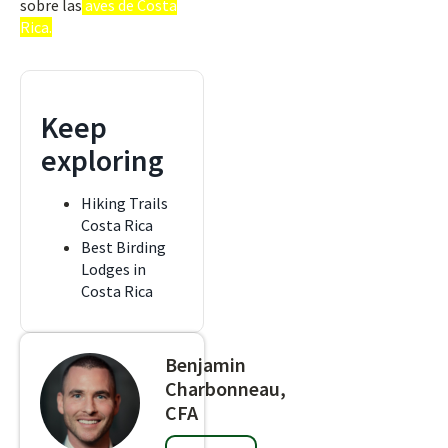
sobre las
aves de Costa
Rica.
Keep
exploring
Hiking Trails
Costa Rica
Best Birding
Lodges in
Costa Rica
Benjamin
Charbonneau,
CFA