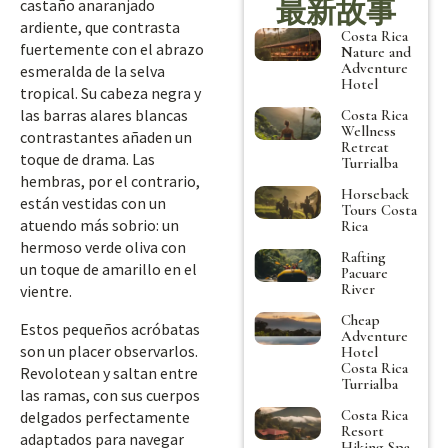
最新故事
castaño anaranjado
ardiente, que contrasta
Costa Rica
fuertemente con el abrazo
Nature and
Adventure
esmeralda de la selva
Hotel
tropical. Su cabeza negra y
las barras alares blancas
Costa Rica
Wellness
contrastantes añaden un
Retreat
toque de drama. Las
Turrialba
hembras, por el contrario,
Horseback
están vestidas con un
Tours Costa
atuendo más sobrio: un
Rica
hermoso verde oliva con
Rafting
un toque de amarillo en el
Pacuare
River
vientre.
Cheap
Estos pequeños acróbatas
Adventure
son un placer observarlos.
Hotel
Costa Rica
Revolotean y saltan entre
Turrialba
las ramas, con sus cuerpos
Costa Rica
delgados perfectamente
Resort
adaptados para navegar
Hiking Spa