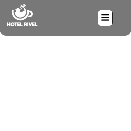
Un Destello de Fuego en el
Follaje: La Reinita
Pechinaranja
Benjamin Charbonneau, CFA
June 2, 2024
8:54 am