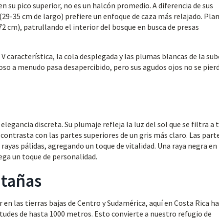
n su pico superior, no es un halcón promedio. A diferencia de sus
(29-35 cm de largo) prefiere un enfoque de caza más relajado. Pla
2 cm), patrullando el interior del bosque en busca de presas
 característica, la cola desplegada y las plumas blancas de la sub
ioso a menudo pasa desapercibido, pero sus agudos ojos no se pier
egancia discreta. Su plumaje refleja la luz del sol que se filtra a 
e contrasta con las partes superiores de un gris más claro. Las part
n rayas pálidas, agregando un toque de vitalidad. Una raya negra en 
ega un toque de personalidad.
ntañas
 en las tierras bajas de Centro y Sudamérica, aquí en Costa Rica h
itudes de hasta 1000 metros. Esto convierte a nuestro refugio de