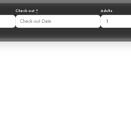
Check-out
*
Adults
reno: Descubrien
bidentado
33 pm