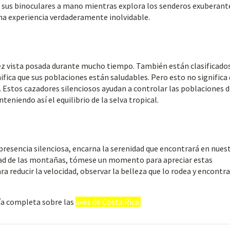
a sus binoculares a mano mientras explora los senderos exuberante
na experiencia verdaderamente inolvidable.
 vez vista posada durante mucho tiempo. También están clasificado
fica que sus poblaciones están saludables. Pero esto no significa
. Estos cazadores silenciosos ayudan a controlar las poblaciones 
eniendo así el equilibrio de la selva tropical.
u presencia silenciosa, encarna la serenidad que encontrará en nues
lidad de las montañas, tómese un momento para apreciar estas
ra reducir la velocidad, observar la belleza que lo rodea y encontra
ía completa sobre las
aves de Costa Rica.