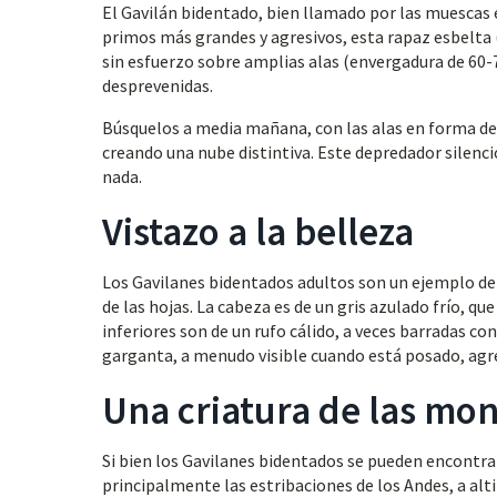
El Gavilán bidentado, bien llamado por las muescas e
primos más grandes y agresivos, esta rapaz esbelta 
sin esfuerzo sobre amplias alas (envergadura de 60-7
desprevenidas.
Búsquelos a media mañana, con las alas en forma de V
creando una nube distintiva. Este depredador silenc
nada.
Vistazo a la belleza
Los Gavilanes bidentados adultos son un ejemplo de el
de las hojas. La cabeza es de un gris azulado frío, qu
inferiores son de un rufo cálido, a veces barradas co
garganta, a menudo visible cuando está posado, agr
Una criatura de las mo
Si bien los Gavilanes bidentados se pueden encontrar
principalmente las estribaciones de los Andes, a alt