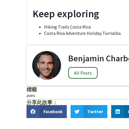
Keep exploring
Hiking Trails Costa Rica
Costa Rica Adventure Holiday Turrialba
Benjamin Charb
All Posts
標籤
aves
分享此故事：
Facebook
Twitter