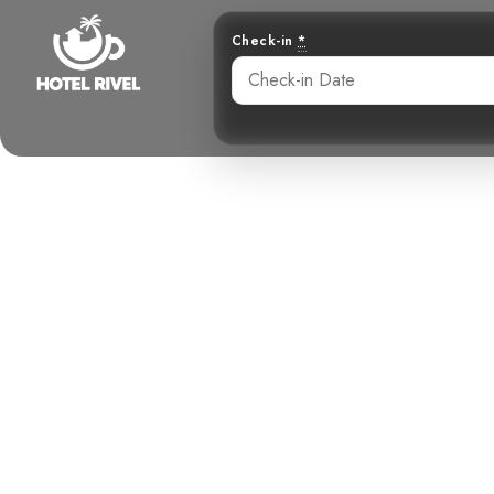
Check-in
*
Planeador se
Benjamin Charbonneau, CFA
May 24, 2024
9: