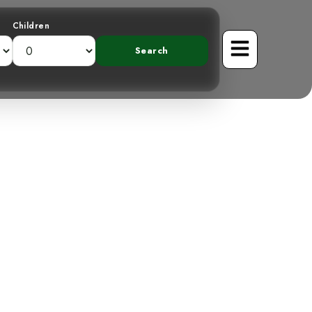
Children
do al Gavilán