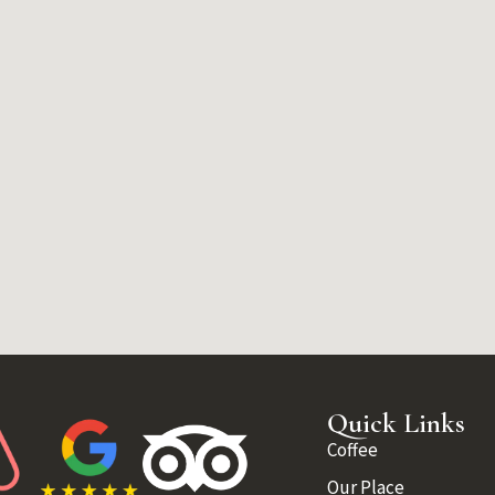
Quick Links
Coffee
Our Place