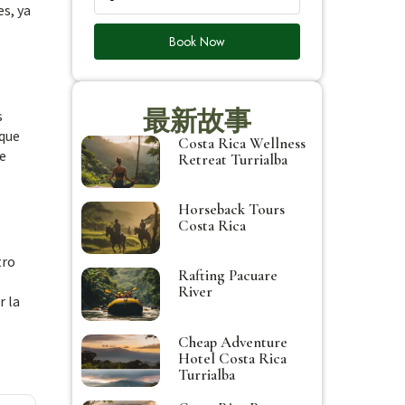
s, ya
Book Now
最新故事
s
 que
Costa Rica Wellness
de
Retreat Turrialba
Horseback Tours
Costa Rica
tro
Rafting Pacuare
River
r la
Cheap Adventure
Hotel Costa Rica
Turrialba