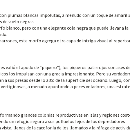
 con plumas blancas impolutas, a menudo con un toque de amarill
 de vuelo negras.
rfo blanco, pero con una elegante cola negra que puede llevar a la
ado.
rrones, este morfo agrega otra capa de intriga visual al repertor
es valió el apodo de “piquero”), los piqueros patirrojos son ases d
ámicos los impulsan con una gracia impresionante. Pero su verdader
n a sus presas desde lo alto de la superficie del océano. Luego, co
s vertiginosas, a menudo apuntando a peces voladores, una estrat
 formando grandes colonias reproductivas en islas y regiones cost
endo un refugio seguro a sus polluelos lejos de los depredadores
vista, llenas de la cacofonía de los llamados y la ráfaga de activid