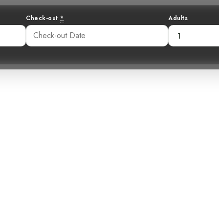
Check-out
*
Adults
atirrojo: Un Te
mbrado desde la
:56 am