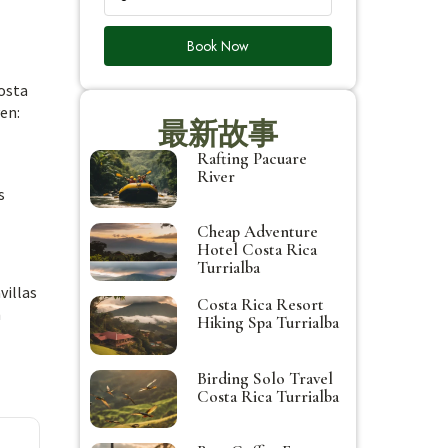
Book Now
Costa
en:
最新故事
Rafting Pacuare
River
s
Cheap Adventure
Hotel Costa Rica
Turrialba
villas
Costa Rica Resort
n
Hiking Spa Turrialba
Birding Solo Travel
Costa Rica Turrialba