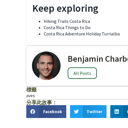
Keep exploring
Hiking Trails Costa Rica
Costa Rica Things to Do
Costa Rica Adventure Holiday Turrialba
Benjamin Charb
All Posts
標籤
aves
分享此故事：
Facebook
Twitter