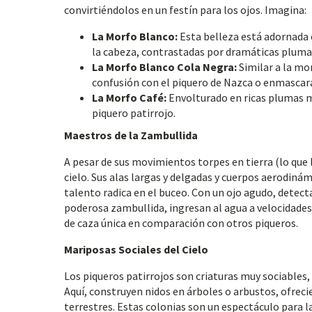
convirtiéndolos en un festín para los ojos. Imagina:
La Morfo Blanco:
Esta belleza está adornada
la cabeza, contrastadas por dramáticas plumas
La Morfo Blanco Cola Negra:
Similar a la mo
confusión con el piquero de Nazca o enmascar
La Morfo Café:
Envolturado en ricas plumas ma
piquero patirrojo.
Maestros de la Zambullida
A pesar de sus movimientos torpes en tierra (lo que l
cielo. Sus alas largas y delgadas y cuerpos aerodin
talento radica en el buceo. Con un ojo agudo, detecta
poderosa zambullida, ingresan al agua a velocidade
de caza única en comparación con otros piqueros.
Mariposas Sociales del Cielo
Los piqueros patirrojos son criaturas muy sociables,
Aquí, construyen nidos en árboles o arbustos, ofreci
terrestres. Estas colonias son un espectáculo para la 