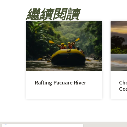
繼續閱讀
Rafting Pacuare River
Che
Cos