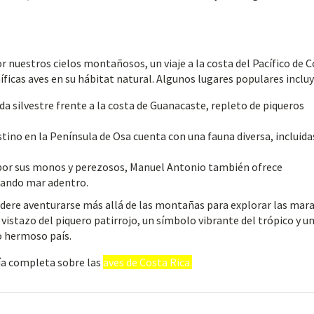
r nuestros cielos montañosos, un viaje a la costa del Pacífico de 
ficas aves en su hábitat natural. Algunos lugares populares incluy
a silvestre frente a la costa de Guanacaste, repleto de piqueros
tino en la Península de Osa cuenta con una fauna diversa, incluida
or sus monos y perezosos, Manuel Antonio también ofrece
lando mar adentro.
idere aventurarse más allá de las montañas para explorar las mara
vistazo del piquero patirrojo, un símbolo vibrante del trópico y u
ro hermoso país.
ía completa sobre las
aves de Costa Rica.