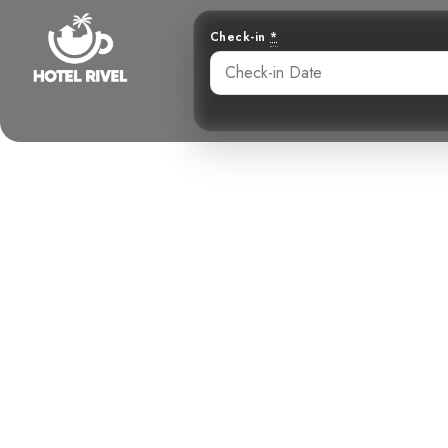
Check-in
*
El Piquero P
Vislu
Benjamin Charbonneau, CFA
May 24, 2024
10