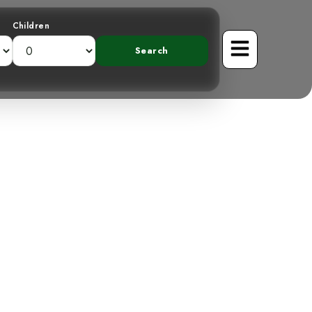
Children
soro Tropical
 Costa