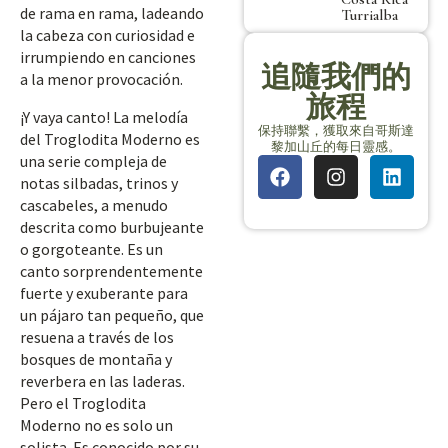
de rama en rama, ladeando
Turrialba
la cabeza con curiosidad e
irrumpiendo en canciones
追隨我們的
a la menor provocación.
旅程
¡Y vaya canto! La melodía
保持聯繫，獲取來自哥斯達
del Troglodita Moderno es
黎加山丘的每日靈感。
una serie compleja de
notas silbadas, trinos y
cascabeles, a menudo
descrita como burbujeante
o gorgoteante. Es un
canto sorprendentemente
fuerte y exuberante para
un pájaro tan pequeño, que
resuena a través de los
bosques de montaña y
reverbera en las laderas.
Pero el Troglodita
Moderno no es solo un
solista. Es conocido por su