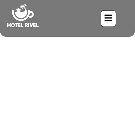
El Pequeño Cantor de las
Montañas: el Troglodita
Moderno
Benjamin Charbonneau, CFA
June 3, 2024
10:59 am