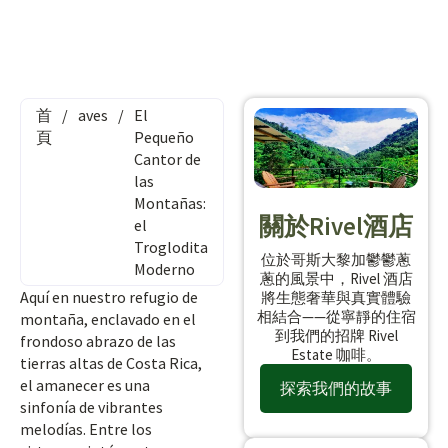
首
/
aves
/
El
頁
Pequeño
Cantor de
las
Montañas:
關於Rivel酒店
el
Troglodita
位於哥斯大黎加鬱鬱蔥
Moderno
蔥的風景中，Rivel 酒店
Aquí en nuestro refugio de
將生態奢華與真實體驗
相結合——從寧靜的住宿
montaña, enclavado en el
到我們的招牌 Rivel
frondoso abrazo de las
Estate 咖啡。
tierras altas de Costa Rica,
el amanecer es una
探索我們的故事
sinfonía de vibrantes
melodías. Entre los