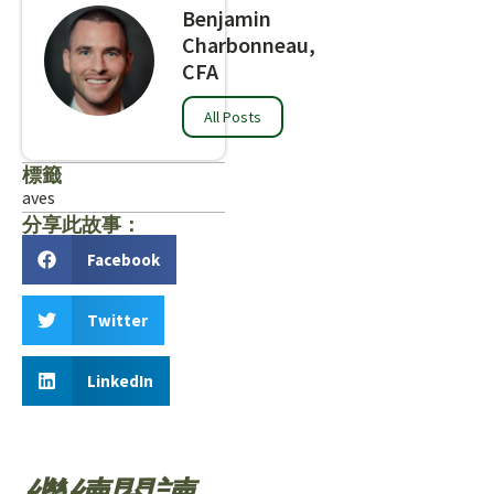
Benjamin
Charbonneau,
CFA
All Posts
標籤
aves
分享此故事：
Facebook
Twitter
LinkedIn