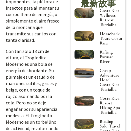
最新故事
imponentes, la plétora de
insectos para alimentar su
Costa Rica
cuerpo lleno de energía, o
Wellness
Retreat
simplemente el aire fresco
Turrialba
de la montaña que
transmite sus cantos con
Horseback
Tours Costa
tanta claridad.
Rica
Con tan solo 13 cm de
Rafting
Pacuare
altura, el Troglodita
River
Moderno es una bola de
energía desbordante. Su
Cheap
Adventure
plumaje es un estudio de
Hotel
marrones sutiles, grises y
Costa Rica
Turrialba
beige, con un toque de
rojizo asomando por la
Costa Rica
cola. Pero no se deje
Resort
Hiking Spa
engañar por su apariencia
Turrialba
modesta. El Troglodita
Birding
Moderno es un torbellino
Solo Travel
de actividad, revoloteando
Costa Rica