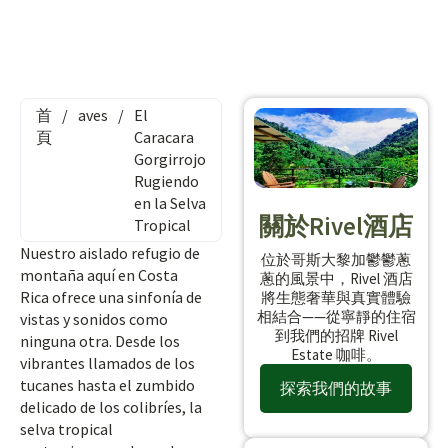
首
/
aves
/
El
頁
Caracara
Gorgirrojo
Rugiendo
en la Selva
關於Rivel酒店
Tropical
Nuestro aislado refugio de
位於哥斯大黎加鬱鬱蔥
montaña aquí en Costa
蔥的風景中，Rivel 酒店
Rica ofrece una sinfonía de
將生態奢華與真實體驗
相結合——從寧靜的住宿
vistas y sonidos como
到我們的招牌 Rivel
ninguna otra. Desde los
Estate 咖啡。
vibrantes llamados de los
tucanes hasta el zumbido
探索我們的故事
delicado de los colibríes, la
selva tropical