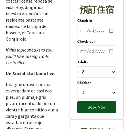
costarricense rebosa de
vida. Hoy, dirigimos
預訂住宿
nuestra atención a un
residente bastante
Check in
ruidoso de la copa del
bosque, el Caracara
Gorgirrojo.
Check out
If this topic speaks to you,
you’ll love
Hiking Trails
Adults
Costa Rica
.
Un Socialista llamativo
Children
Imagine un ave con una
envergadura de casi dos
pies, un plumaje gris
pizarra acentuado por un
Book Now
vientre blanco nítido y una
cara y garganta que
estallan en un rojo
vibrante. Esto, mis