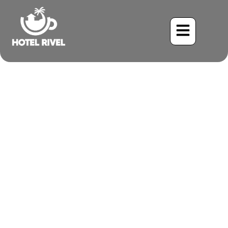
El Caracara Gorgirrojo
Rugiendo en la Selva
Tropical
Benjamin Charbonneau, CFA
May 23, 2024
6:06 pm