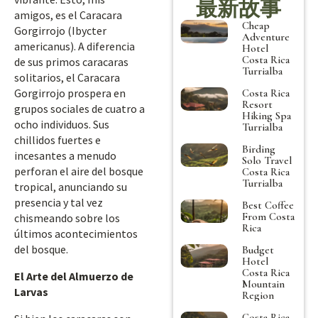
最新故事
amigos, es el Caracara
Cheap
Gorgirrojo (Ibycter
Adventure
americanus). A diferencia
Hotel
Costa Rica
de sus primos caracaras
Turrialba
solitarios, el Caracara
Gorgirrojo prospera en
Costa Rica
Resort
grupos sociales de cuatro a
Hiking Spa
ocho individuos. Sus
Turrialba
chillidos fuertes e
Birding
incesantes a menudo
Solo Travel
perforan el aire del bosque
Costa Rica
Turrialba
tropical, anunciando su
presencia y tal vez
Best Coffee
From Costa
chismeando sobre los
Rica
últimos acontecimientos
del bosque.
Budget
Hotel
Costa Rica
El Arte del Almuerzo de
Mountain
Larvas
Region
Costa Rica