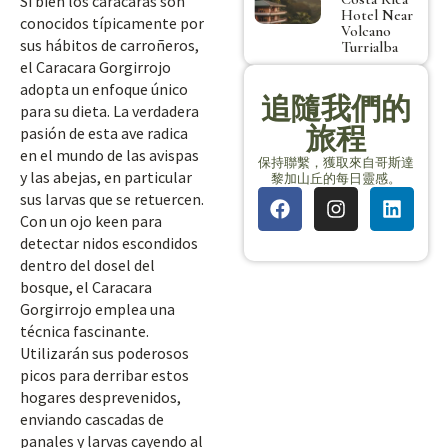
Si bien los caracaras son
Hotel Near
conocidos típicamente por
Volcano
sus hábitos de carroñeros,
Turrialba
el Caracara Gorgirrojo
adopta un enfoque único
追隨我們的
para su dieta. La verdadera
旅程
pasión de esta ave radica
en el mundo de las avispas
保持聯繫，獲取來自哥斯達
y las abejas, en particular
黎加山丘的每日靈感。
sus larvas que se retuercen.
Con un ojo keen para
detectar nidos escondidos
dentro del dosel del
bosque, el Caracara
Gorgirrojo emplea una
técnica fascinante.
Utilizarán sus poderosos
picos para derribar estos
hogares desprevenidos,
enviando cascadas de
panales y larvas cayendo al