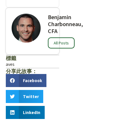
Benjamin
Charbonneau,
CFA
All Posts
標籤
aves
分享此故事：
Facebook
Twitter
LinkedIn