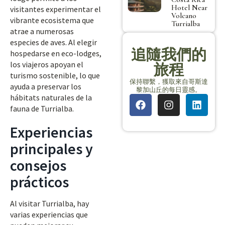
Hotel Near
visitantes experimentar el
Volcano
vibrante ecosistema que
Turrialba
atrae a numerosas
especies de aves. Al elegir
追隨我們的
hospedarse en eco-lodges,
los viajeros apoyan el
旅程
turismo sostenible, lo que
保持聯繫，獲取來自哥斯達
ayuda a preservar los
黎加山丘的每日靈感。
hábitats naturales de la
fauna de Turrialba.
Experiencias
principales y
consejos
prácticos
Al visitar Turrialba, hay
varias experiencias que