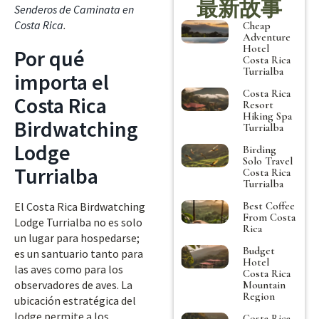
最新故事
Senderos de Caminata en
Costa Rica
.
Cheap
Adventure
Hotel
Por qué
Costa Rica
Turrialba
importa el
Costa Rica
Costa Rica
Resort
Hiking Spa
Birdwatching
Turrialba
Lodge
Birding
Solo Travel
Turrialba
Costa Rica
Turrialba
Best Coffee
El Costa Rica Birdwatching
From Costa
Lodge Turrialba no es solo
Rica
un lugar para hospedarse;
Budget
es un santuario tanto para
Hotel
las aves como para los
Costa Rica
observadores de aves. La
Mountain
Region
ubicación estratégica del
lodge permite a los
Costa Rica