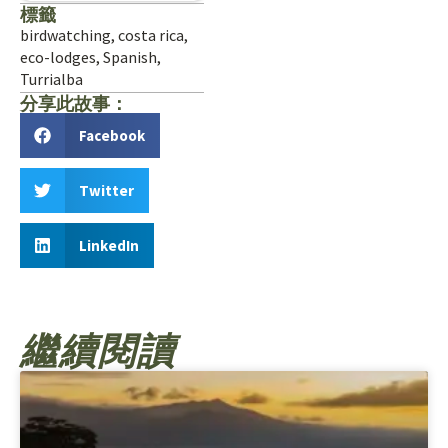
標籤
birdwatching
,
costa rica
,
eco-lodges
,
Spanish
,
Turrialba
分享此故事：
Facebook
Twitter
LinkedIn
繼續閱讀