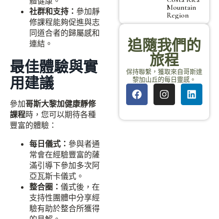
體健康。
Mountain
社群和支持：
參加靜
Region
修課程能夠促進與志
同道合者的歸屬感和
追隨我們的
連結。
旅程
最佳體驗與實
保持聯繫，獲取來自哥斯達
用建議
黎加山丘的每日靈感。
參加
哥斯大黎加健康靜修
課程
時，您可以期待各種
豐富的體驗：
每日儀式：
參與者通
常會在經驗豐富的薩
滿引導下參加多次阿
亞瓦斯卡儀式。
整合圈：
儀式後，在
支持性團體中分享經
驗有助於整合所獲得