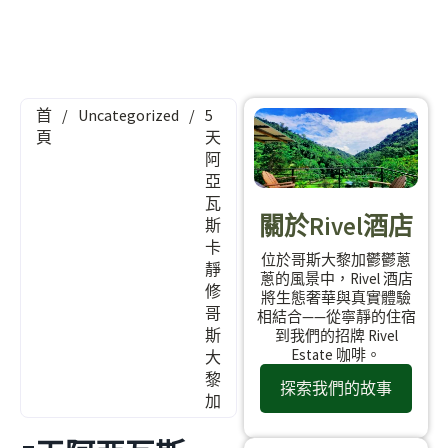
首
/
Uncategorized
/
5
頁
天
阿
亞
瓦
關於Rivel酒店
斯
卡
位於哥斯大黎加鬱鬱蔥
靜
蔥的風景中，Rivel 酒店
修
將生態奢華與真實體驗
哥
相結合——從寧靜的住宿
斯
到我們的招牌 Rivel
Estate 咖啡。
大
黎
探索我們的故事
加