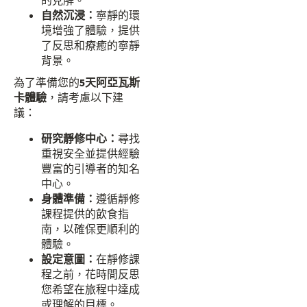
的見解。
自然沉浸：
寧靜的環
境增強了體驗，提供
了反思和療癒的寧靜
背景。
為了準備您的
5天阿亞瓦斯
卡體驗
，請考慮以下建
議：
研究靜修中心：
尋找
重視安全並提供經驗
豐富的引導者的知名
中心。
身體準備：
遵循靜修
課程提供的飲食指
南，以確保更順利的
體驗。
設定意圖：
在靜修課
程之前，花時間反思
您希望在旅程中達成
或理解的目標。