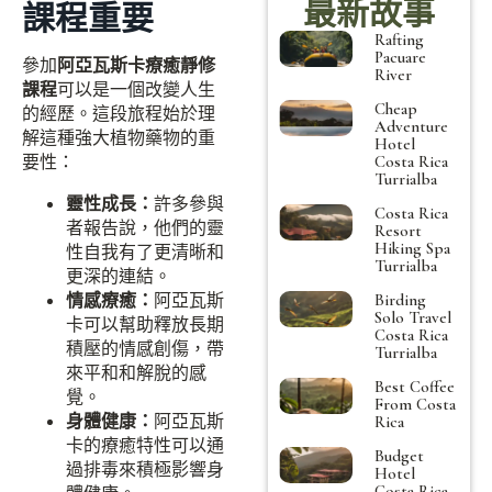
最新故事
課程重要
Rafting
Pacuare
參加
阿亞瓦斯卡療癒靜修
River
課程
可以是一個改變人生
Cheap
的經歷。這段旅程始於理
Adventure
解這種強大植物藥物的重
Hotel
要性：
Costa Rica
Turrialba
靈性成長：
許多參與
Costa Rica
者報告說，他們的靈
Resort
Hiking Spa
性自我有了更清晰和
Turrialba
更深的連結。
情感療癒：
阿亞瓦斯
Birding
Solo Travel
卡可以幫助釋放長期
Costa Rica
積壓的情感創傷，帶
Turrialba
來平和和解脫的感
Best Coffee
覺。
From Costa
身體健康：
阿亞瓦斯
Rica
卡的療癒特性可以通
Budget
過排毒來積極影響身
Hotel
Costa Rica