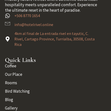
hospitality meets unparalleled comfort. Experience
the ultimate reset in the heart of paradise.
+506 8770 1654
info@hotelrivel.online
4km al final de La entrada rivel en tayutic, C.
Rivel, Cartago Province, Turrialba, 30508, Costa
Rica
Quick Links
Coffee
Our Place
Rooms
Bird Watching
Blog
Gallery