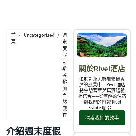
首
/
Uncategorized
/
週
頁
末
度
假
哥
關於Rivel酒店
斯
達
位於哥斯大黎加鬱鬱蔥
黎
蔥的風景中，Rivel 酒店
加
將生態奢華與真實體驗
自
相結合——從寧靜的住宿
然
到我們的招牌 Rivel
Estate 咖啡。
便
宜
探索我們的故事
介紹週末度假