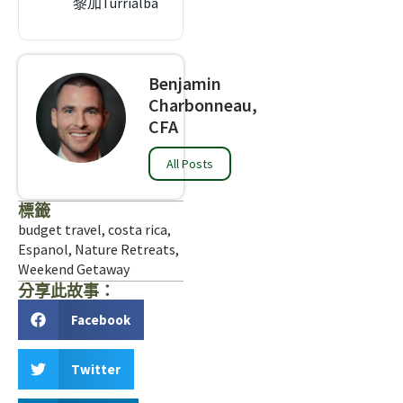
黎加Turrialba
Benjamin
Charbonneau,
CFA
All Posts
標籤
budget travel
,
costa rica
,
Espanol
,
Nature Retreats
,
Weekend Getaway
分享此故事：
Facebook
Twitter