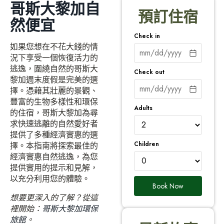
哥斯大黎加自
預訂住宿
然便宜
Check in
如果您想在不花大錢的情
況下享受一個恢復活力的
逃逸，圍繞自然的哥斯大
Check out
黎加週末度假是完美的選
擇。憑藉其壯麗的景觀、
豐富的生物多樣性和環保
Adults
的住宿，哥斯大黎加為尋
求快速逃離的自然愛好者
提供了多種經濟實惠的選
Children
擇。本指南將探索最佳的
經濟實惠自然逃逸，為您
提供實用的提示和見解，
以充分利用您的體驗。
Book Now
想要更深入的了解？從這
裡開始：
哥斯大黎加環保
旅館
。