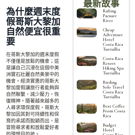
最新故事
為什麼週末度
Rafting
Pacuare
假哥斯大黎加
River
自然便宜很重
Cheap
Adventure
要
Hotel
Costa Rica
Turrialba
在哥斯大黎加的週末度假
Costa Rica
不僅僅是放鬆的機會；這
Resort
是讓自己沉浸在這個中美
Hiking Spa
Turrialba
洲寶石壯麗自然美景中的
機會。經濟實惠的哥斯大
Birding
Solo Travel
黎加度假讓旅行者能夠與
Costa Rica
自然聯繫，減少壓力，恢
Turrialba
復精神。隨著越來越多的
Best Coffee
人尋求環保度假，哥斯大
From Costa
黎加因其對可持續性和保
Rica
育的承諾而脫穎而出，是
Budget
冒險尋求者和放鬆愛好者
Hotel
的理想目的地。
Costa Rica