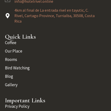
info@hotelrivel.online
4km al final de La entrada rivel en tayutic, C.
Rivel, Cartago Province, Turrialba, 30508, Costa
Rica
Quick Links
Coffee
Our Place
Rooms
Bird Watching
Blog
Gallery
Important Links
Privacy Policy