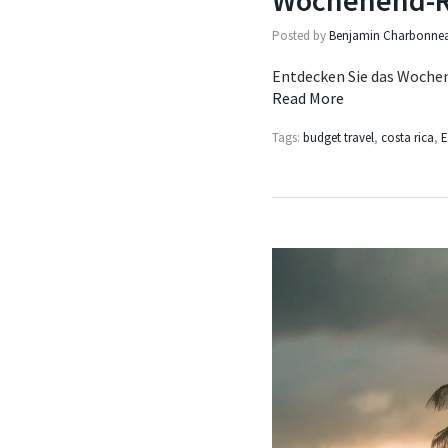
Wochenend-Re
Posted by
Benjamin Charbonne
Entdecken Sie das Wochen
Read More
Tags:
budget travel
,
costa rica
,
E