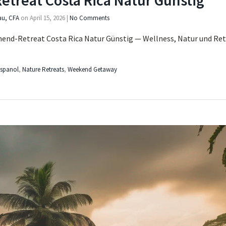
treat Costa Rica Natur Günstig
au, CFA
on
April 15, 2026
|
No Comments
end-Retreat Costa Rica Natur Günstig — Wellness, Natur und Retr
spanol
,
Nature Retreats
,
Weekend Getaway