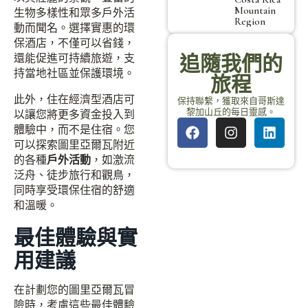
Mountain
生物多樣性和眾多戶外活
Region
動而聞名。選擇實惠的環
保酒店，不僅可以省錢，
還能促進可持續旅遊，支
追隨我們的
持當地社區並保護環境。
旅程
此外，住在經濟型酒店可
保持聯繫，獲取來自哥斯達
黎加山丘的每日靈感。
以讓您將更多資金投入到
體驗中，而不是住宿。您
可以探索圖里亞爾瓦附近
的各種
戶外活動
，如激流
泛舟、徒步旅行和觀鳥，
同時享受環保住宿的舒適
和溫暖。
最佳體驗與實
用建議
在計劃您的圖里亞爾瓦冒
險時，考慮這些最佳體驗