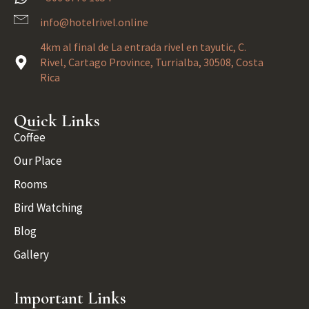
info@hotelrivel.online
4km al final de La entrada rivel en tayutic, C.
Rivel, Cartago Province, Turrialba, 30508, Costa
Rica
Quick Links
Coffee
Our Place
Rooms
Bird Watching
Blog
Gallery
Important Links