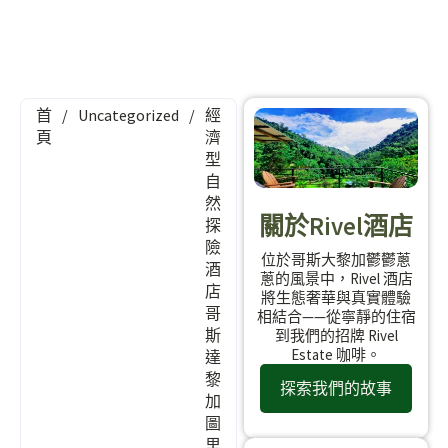
首
/
Uncategorized
/
經
頁
濟
型
自
然
關於Rivel酒店
探
險
位於哥斯大黎加鬱鬱蔥
酒
蔥的風景中，Rivel 酒店
店
將生態奢華與真實體驗
哥
相結合——從寧靜的住宿
斯
到我們的招牌 Rivel
Estate 咖啡。
達
黎
探索我們的故事
加
圖
里