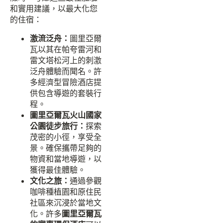
和實用建議，以最大化您
的住宿：
激流泛舟：
圖里亞爾
瓦以其在帕夸雷河和
雷文塔松河上的刺激
泛舟體驗而聞名。許
多經濟型冒險酒店提
供包含導遊的套裝行
程。
圖里亞爾瓦火山國家
公園徒步旅行：
探索
茂密的小徑，享受全
景。確保攜帶足夠的
物資和當地導遊，以
獲得最佳體驗。
文化之旅：
通過參觀
咖啡種植園和原住民
社區來沉浸於當地文
化。許多
圖里亞爾瓦