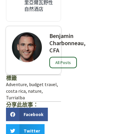
里亞爾瓦野性
自然酒店
Benjamin
Charbonneau,
CFA
All Posts
標籤
Adventure
,
budget travel
,
costa rica
,
nature
,
Turrialba
分享此故事：
Facebook
Twitter