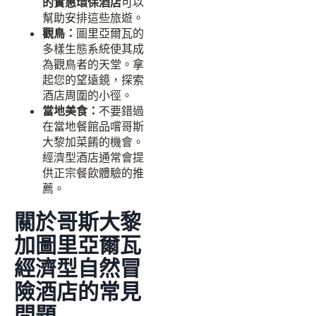
的實惠環保酒店
可以
幫助安排這些旅遊。
觀鳥：
圖里亞爾瓦的
多樣生態系統使其成
為觀鳥者的天堂。拿
起您的望遠鏡，探索
酒店周圍的小徑。
當地美食：
不要錯過
在當地餐館品嚐哥斯
大黎加菜餚的機會。
經濟型酒店通常會提
供正宗餐飲體驗的推
薦。
關於哥斯大黎
加圖里亞爾瓦
經濟型自然冒
險酒店的常見
問題