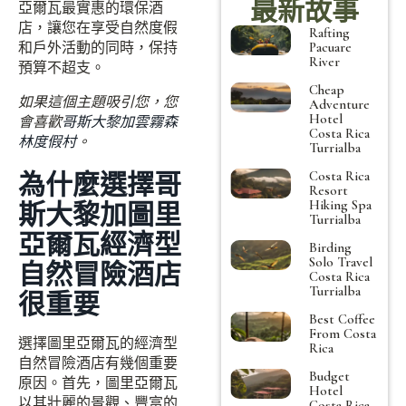
最新故事
亞爾瓦最實惠的環保酒
店，讓您在享受自然度假
Rafting
和戶外活動的同時，保持
Pacuare
River
預算不超支。
Cheap
如果這個主題吸引您，您
Adventure
Hotel
會喜歡
哥斯大黎加雲霧森
Costa Rica
林度假村
。
Turrialba
為什麼選擇哥
Costa Rica
Resort
Hiking Spa
斯大黎加圖里
Turrialba
亞爾瓦經濟型
Birding
Solo Travel
自然冒險酒店
Costa Rica
Turrialba
很重要
Best Coffee
From Costa
選擇圖里亞爾瓦的經濟型
Rica
自然冒險酒店有幾個重要
Budget
原因。首先，圖里亞爾瓦
Hotel
以其壯麗的景觀、豐富的
Costa Rica