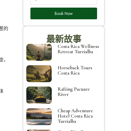
Book Now
葱的
最新故事
Costa Rica Wellness
Retreat Turrialba
垫，
Horseback Tours
Costa Rica
Rafting Pacuare
体
River
Cheap Adventure
Hotel Costa Rica
Turrialba