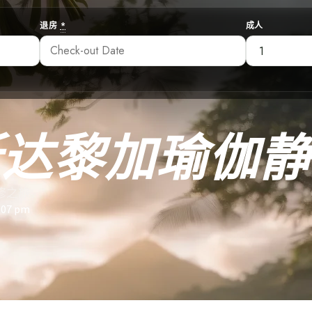
退房
*
成人
斯达黎加瑜伽静
修之旅。
:07 pm