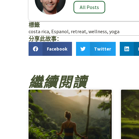
All Posts
標籤
costa rica
,
Espanol
,
retreat
,
wellness
,
yoga
分享此故事：
Facebook
Twitter
繼續閱讀