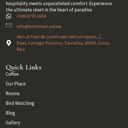
hospitality meets unparalleled comfort. Experience
the ultimate reset in the heart of paradise.
+506 8770 1654
info@hotelrivel.online
4km al final de La entrada rivel en tayutic, C.
Rivel, Cartago Province, Turrialba, 30508, Costa
Rica
Quick Links
Coffee
Our Place
Rooms
Bird Watching
Blog
Gallery