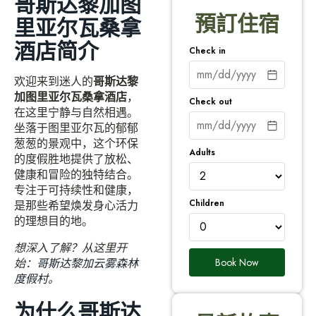
哥斯达黎加图
預訂住宿
里亚尔瓦桑拿
酒店简介
Check in
欢迎来到迷人的
哥斯达黎
加图里亚尔瓦桑拿酒店
，
Check out
在这里宁静与自然相遇。
坐落于图里亚尔瓦的郁郁
葱葱的景观中，这个环保
Adults
的度假胜地提供了放松、
健康和冒险的独特结合。
专注于可持续性和健康，
Children
是那些希望焕发身心活力
的理想目的地。
想深入了解？从这里开
Book Now
始：
哥斯达黎加云雾森林
度假村
。
为什么哥斯达