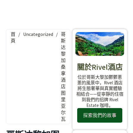
首
/
Uncategorized
/
哥
頁
斯
达
黎
加
關於Rivel酒店
桑
拿
位於哥斯大黎加鬱鬱蔥
酒
蔥的風景中，Rivel 酒店
店
將生態奢華與真實體驗
图
相結合——從寧靜的住宿
里
到我們的招牌 Rivel
Estate 咖啡。
亚
尔
探索我們的故事
瓦