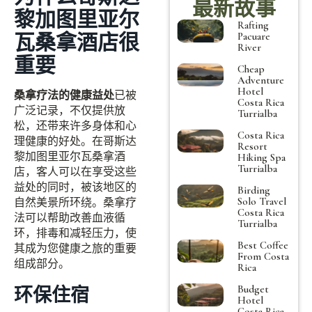
最新故事
黎加图里亚尔
Rafting
瓦桑拿酒店很
Pacuare
River
重要
Cheap
Adventure
Hotel
桑拿疗法的健康益处
已被
Costa Rica
广泛记录，不仅提供放
Turrialba
松，还带来许多身体和心
Costa Rica
理健康的好处。在哥斯达
Resort
黎加图里亚尔瓦桑拿酒
Hiking Spa
Turrialba
店，客人可以在享受这些
益处的同时，被该地区的
Birding
Solo Travel
自然美景所环绕。桑拿疗
Costa Rica
法可以帮助改善血液循
Turrialba
环，排毒和减轻压力，使
Best Coffee
其成为您健康之旅的重要
From Costa
组成部分。
Rica
Budget
环保住宿
Hotel
Costa Rica