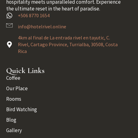
hospitality meets unparalleled comfort. Experience
the ultimate reset in the heart of paradise.
+506 8770 1654
info@hotelrivel.online
4km al final de La entrada rivel en tayutic, C.
Rivel, Cartago Province, Turrialba, 30508, Costa
Rica
Quick Links
Coffee
Our Place
Rooms
Bird Watching
Blog
Gallery