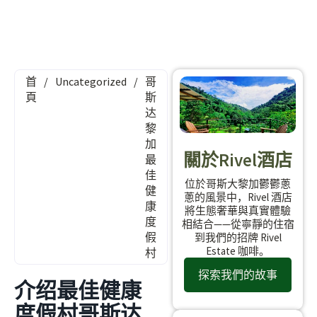
首
/
Uncategorized
/
哥
頁
斯
达
黎
加
關於Rivel酒店
最
佳
位於哥斯大黎加鬱鬱蔥
健
蔥的風景中，Rivel 酒店
康
將生態奢華與真實體驗
度
相結合——從寧靜的住宿
假
到我們的招牌 Rivel
Estate 咖啡。
村
探索我們的故事
介绍最佳健康
度假村哥斯达