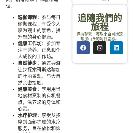
议：
追隨我們的
瑜伽课程：
参与每日
瑜伽课程，享受令人
旅程
叹为观止的景色，提
保持聯繫，獲取來自哥斯達
升您的身心健康。
黎加山丘的每日靈感。
健康工作坊：
参加专
注于营养、正念和个
人成长的工作坊。
自然徒步：
通过导游
徒步探索哥斯达黎加
的壮丽景观，与大自
然亲密接触。
健康美食：
享用用当
地食材烹制的有机餐
点，滋养您的身体和
心灵。
水疗护理：
享受从按
摩到面部护理的水疗
服务，旨在放松和恢