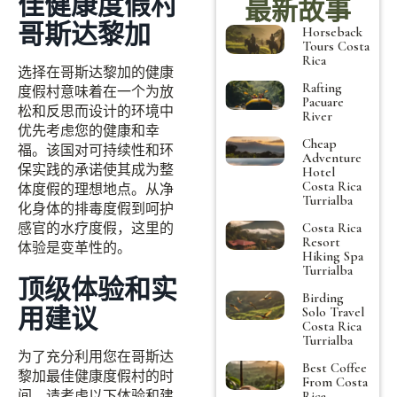
佳健康度假村
最新故事
哥斯达黎加
Horseback
Tours Costa
Rica
选择在哥斯达黎加的健康
Rafting
度假村意味着在一个为放
Pacuare
松和反思而设计的环境中
River
优先考虑您的健康和幸
Cheap
福。该国对可持续性和环
Adventure
保实践的承诺使其成为整
Hotel
Costa Rica
体度假的理想地点。从净
Turrialba
化身体的排毒度假到呵护
感官的水疗度假，这里的
Costa Rica
Resort
体验是变革性的。
Hiking Spa
Turrialba
顶级体验和实
Birding
用建议
Solo Travel
Costa Rica
Turrialba
为了充分利用您在哥斯达
Best Coffee
黎加最佳健康度假村的时
From Costa
间，请考虑以下体验和建
Rica