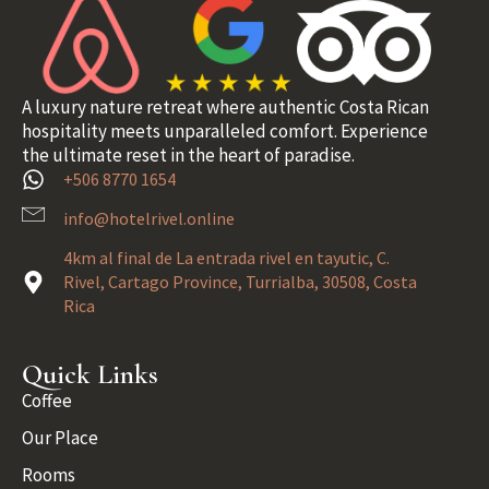
A luxury nature retreat where authentic Costa Rican
hospitality meets unparalleled comfort. Experience
the ultimate reset in the heart of paradise.
+506 8770 1654
info@hotelrivel.online
4km al final de La entrada rivel en tayutic, C.
Rivel, Cartago Province, Turrialba, 30508, Costa
Rica
Quick Links
Coffee
Our Place
Rooms