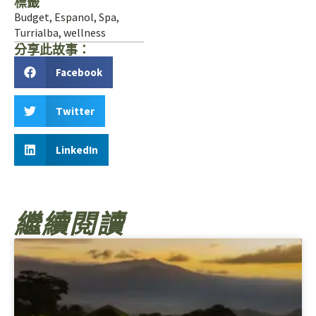
標籤
Budget
,
Espanol
,
Spa
,
Turrialba
,
wellness
分享此故事：
Facebook
Twitter
LinkedIn
繼續閱讀