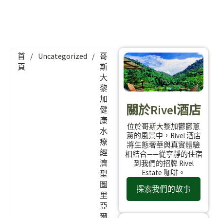
首
/
Uncategorized
/
哥
頁
斯
大
黎
加
關於Rivel酒店
健
康
位於哥斯大黎加鬱鬱蔥
水
蔥的風景中，Rivel 酒店
療
將生態奢華與真實體驗
經
相結合——從寧靜的住宿
濟
到我們的招牌 Rivel
Estate 咖啡。
型
圖
探索我們的故事
里
亞
爾