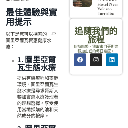
Hotel Near
Volcano
最佳體驗與實
Turrialba
用提示
追隨我們的
以下是您可以探索的一些
旅程
圖里亞爾瓦實惠健康水
療：
保持聯繫，獲取來自哥斯達
黎加山丘的每日靈感。
1. 圖里亞爾
瓦生態水療
提供有機療程和寧靜
環境，圖里亞爾瓦生
態水療是尋求哥斯大
黎加實惠水療護理者
的理想選擇。享受使
用當地採購的油和天
然成分的按摩。