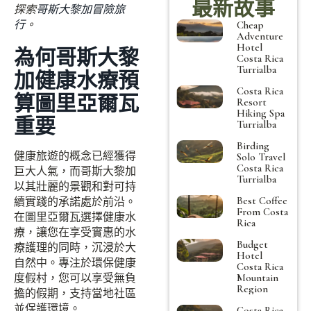
最新故事
探索
哥斯大黎加冒險旅
行
。
Cheap
Adventure
Hotel
為何哥斯大黎
Costa Rica
Turrialba
加健康水療預
Costa Rica
算圖里亞爾瓦
Resort
Hiking Spa
重要
Turrialba
Birding
健康旅遊的概念已經獲得
Solo Travel
Costa Rica
巨大人氣，而哥斯大黎加
Turrialba
以其壯麗的景觀和對可持
Best Coffee
續實踐的承諾處於前沿。
From Costa
在圖里亞爾瓦選擇健康水
Rica
療，讓您在享受實惠的水
Budget
療護理的同時，沉浸於大
Hotel
自然中。專注於環保健康
Costa Rica
度假村，您可以享受無負
Mountain
Region
擔的假期，支持當地社區
並保護環境。
Costa Rica