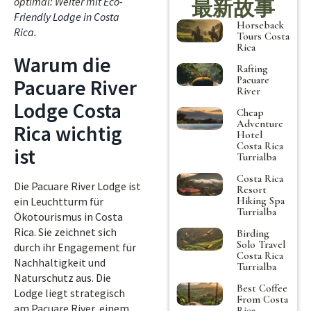
optimal: Weiter mit
Eco-
最新故事
Friendly Lodge in Costa
Horseback
Rica
.
Tours Costa
Rica
Warum die
Rafting
Pacuare
Pacuare River
River
Lodge Costa
Cheap
Adventure
Rica wichtig
Hotel
Costa Rica
ist
Turrialba
Costa Rica
Die Pacuare River Lodge ist
Resort
Hiking Spa
ein Leuchtturm für
Turrialba
Ökotourismus in Costa
Rica. Sie zeichnet sich
Birding
Solo Travel
durch ihr Engagement für
Costa Rica
Nachhaltigkeit und
Turrialba
Naturschutz aus. Die
Best Coffee
Lodge liegt strategisch
From Costa
am Pacuare River, einem
Rica