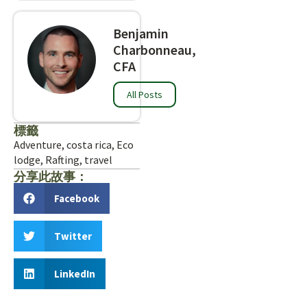
Benjamin
Charbonneau,
CFA
All Posts
標籤
Adventure
,
costa rica
,
Eco
lodge
,
Rafting
,
travel
分享此故事：
Facebook
Twitter
LinkedIn