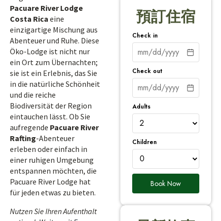
Pacuare River Lodge
預訂住宿
Costa Rica
eine
einzigartige Mischung aus
Check in
Abenteuer und Ruhe. Diese
Öko-Lodge ist nicht nur
ein Ort zum Übernachten;
Check out
sie ist ein Erlebnis, das Sie
in die natürliche Schönheit
und die reiche
Biodiversität der Region
Adults
eintauchen lässt. Ob Sie
aufregende
Pacuare River
Rafting
-Abenteuer
Children
erleben oder einfach in
einer ruhigen Umgebung
entspannen möchten, die
Pacuare River Lodge hat
Book Now
für jeden etwas zu bieten.
Nutzen Sie Ihren Aufenthalt