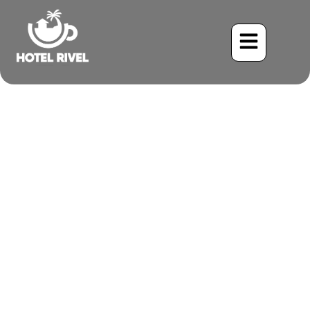
Le Merle à bec noir : Une
mélodie des montagnes
Benjamin Charbonneau, CFA
June 1, 2024
7:24 pm