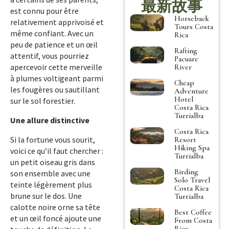
最新故事
est connu pour être
Horseback
relativement apprivoisé et
Tours Costa
même confiant. Avec un
Rica
peu de patience et un œil
Rafting
attentif, vous pourriez
Pacuare
apercevoir cette merveille
River
à plumes voltigeant parmi
Cheap
les fougères ou sautillant
Adventure
Hotel
sur le sol forestier.
Costa Rica
Turrialba
Une allure distinctive
Costa Rica
Si la fortune vous sourit,
Resort
Hiking Spa
voici ce qu’il faut chercher :
Turrialba
un petit oiseau gris dans
Birding
son ensemble avec une
Solo Travel
teinte légèrement plus
Costa Rica
brune sur le dos. Une
Turrialba
calotte noire orne sa tête
Best Coffee
et un œil foncé ajoute une
From Costa
Rica