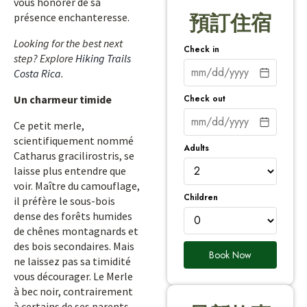
vous honorer de sa
présence enchanteresse.
預訂住宿
Looking for the best next
Check in
step? Explore
Hiking Trails
Costa Rica
.
Check out
Un charmeur timide
Ce petit merle,
scientifiquement nommé
Adults
Catharus gracilirostris, se
laisse plus entendre que
voir. Maître du camouflage,
Children
il préfère le sous-bois
dense des forêts humides
de chênes montagnards et
des bois secondaires. Mais
Book Now
ne laissez pas sa timidité
vous décourager. Le Merle
à bec noir, contrairement
à certains de ses parents,