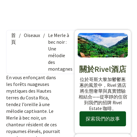
首
/
Oiseaux
/
Le Merle à
頁
bec noir :
Une
mélodie
des
關於Rivel酒店
montagnes
En vous enfonçant dans
位於哥斯大黎加鬱鬱蔥
les forêts nuageuses
蔥的風景中，Rivel 酒店
mystiques des Hautes
將生態奢華與真實體驗
相結合——從寧靜的住宿
terres du Costa Rica,
到我們的招牌 Rivel
tendez l’oreille à une
Estate 咖啡。
mélodie captivante. Le
Merle à bec noir, un
探索我們的故事
chanteur résident de ces
royaumes élevés, pourrait