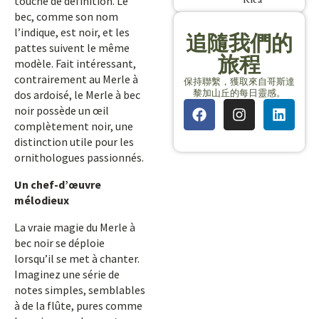
touche de définition. Le
bec, comme son nom
l’indique, est noir, et les
追隨我們的
pattes suivent le même
旅程
modèle. Fait intéressant,
contrairement au Merle à
保持聯繫，獲取來自哥斯達
黎加山丘的每日靈感。
dos ardoisé, le Merle à bec
noir possède un œil
complètement noir, une
distinction utile pour les
ornithologues passionnés.
Un chef-d’œuvre
mélodieux
La vraie magie du Merle à
bec noir se déploie
lorsqu’il se met à chanter.
Imaginez une série de
notes simples, semblables
à de la flûte, pures comme