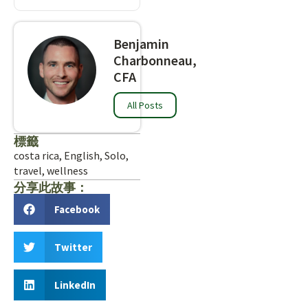
Benjamin
Charbonneau,
CFA
All Posts
標籤
costa rica
,
English
,
Solo
,
travel
,
wellness
分享此故事：
Facebook
Twitter
LinkedIn