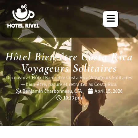
Hôtel Bien-être Costa Rica
Voyageurs Solitaires
Découvrez l'Hôtel Bien-être Costa Rica Voyageurs Solitaires
— bien-être, nature et retraites au Costa Rica.
Benjamin Charbonneau, CFA
April 15, 2026
10:13 pm