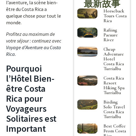
最新故事
l’aventure, la scène bien-
être du Costa Rica a
Horseback
quelque chose pour tout le
Tours Costa
Rica
monde.
Rafting
Profitez au maximum de
Pacuare
River
votre séjour : continuez avec
Voyage d’Aventure au Costa
Cheap
Rica
.
Adventure
Hotel
Costa Rica
Pourquoi
Turrialba
l’Hôtel Bien-
Costa Rica
Resort
être Costa
Hiking Spa
Turrialba
Rica pour
Birding
Voyageurs
Solo Travel
Costa Rica
Solitaires est
Turrialba
Important
Best Coffee
From Costa
Rica