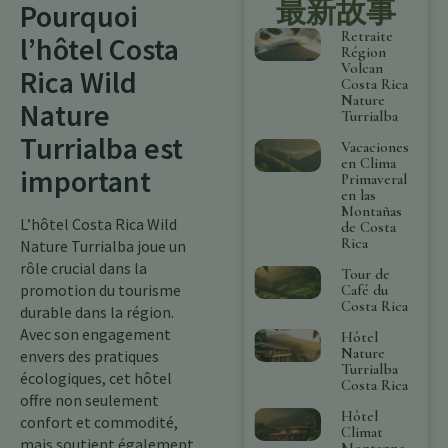
最新故事
Pourquoi
Retraite
l’hôtel Costa
Région
Volcan
Rica Wild
Costa Rica
Nature
Nature
Turrialba
Turrialba est
Vacaciones
en Clima
important
Primaveral
en las
Montañas
L’hôtel Costa Rica Wild
de Costa
Rica
Nature Turrialba joue un
rôle crucial dans la
Tour de
promotion du tourisme
Café du
Costa Rica
durable dans la région.
Avec son engagement
Hôtel
Nature
envers des pratiques
Turrialba
écologiques, cet hôtel
Costa Rica
offre non seulement
Hôtel
confort et commodité,
Climat
mais soutient également
Montagne