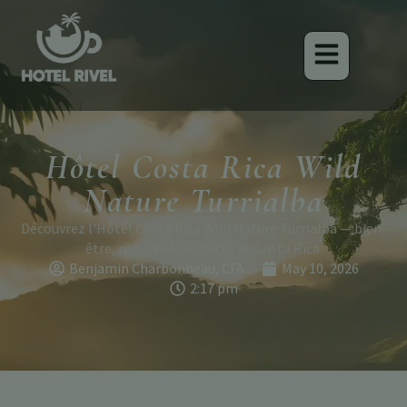
Hôtel Costa Rica Wild
Nature Turrialba
Découvrez l'Hôtel Costa Rica Wild Nature Turrialba — bien-
être, nature et retraites au Costa Rica.
Benjamin Charbonneau, CFA
May 10, 2026
2:17 pm