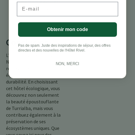
décembre à avril, est
Email
idéale pour les
activités de plein air
et l’observation de la
faune.
Obtenir mon code
Conclusion
Pas de spam. Juste des inspirations de séjour, des offres
directes et des nouvelles de l'Hôtel Rivel.
L’hôtel Costa Rica Wild
Nature Turrialba
NON, MERCI
représente le parfait
équilibre entre aventure et
durabilité. En choisissant
cet hôtel écologique, vous
découvrez non seulement
la beauté époustouflante
de Turrialba, mais vous
contribuez également à la
préservation de ses
écosystèmes uniques. Que
vous soyez ici pour des