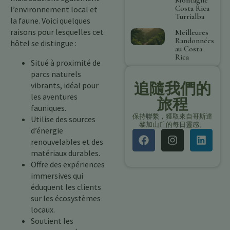
Costa Rica
l’environnement local et
Turrialba
la faune. Voici quelques
raisons pour lesquelles cet
Meilleures
Randonnées
hôtel se distingue :
au Costa
Rica
Situé à proximité de
parcs naturels
追隨我們的
vibrants, idéal pour
les aventures
旅程
fauniques.
保持聯繫，獲取來自哥斯達
Utilise des sources
黎加山丘的每日靈感。
d’énergie
renouvelables et des
matériaux durables.
Offre des expériences
immersives qui
éduquent les clients
sur les écosystèmes
locaux.
Soutient les