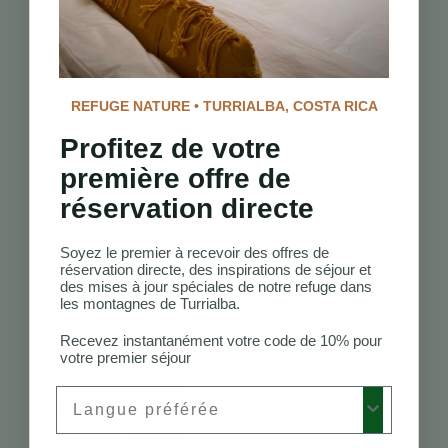
et d’expériences
culturelles dans la
région de Turrialba.
Comment puis-je
découvrir la faune à
REFUGE NATURE • TURRIALBA, COSTA RICA
Turrialba ?
Profitez de votre
Participez à des
visites guidées de la
première offre de
faune qui
réservation directe
augmentent vos
chances d’observer
Soyez le premier à recevoir des offres de
des espèces locales
réservation directe, des inspirations de séjour et
dans leurs habitats
des mises à jour spéciales de notre refuge dans
naturels.
les montagnes de Turrialba.
Quelle est la
Recevez instantanément votre code de 10% pour
meilleure période
votre premier séjour
pour visiter
Turrialba pour le
Preferred Language
tourisme nature ?
La saison sèche, de