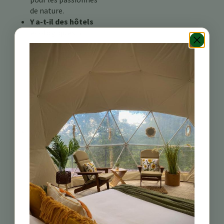
de nature.
Y a-t-il des hôtels
écologiques à
Turrialba ?
Oui,
l’hôtel Costa Rica
Wild Nature
Turrialba est un
hôtel écologique qui
privilégie la
durabilité et la
conservation.
Quelles activités de
plein air puis-je
faire près de
Turrialba au Costa
Rica ?
Les visiteurs
peuvent profiter de
randonnées, de tours
de la faune, de
rafting en eaux vives