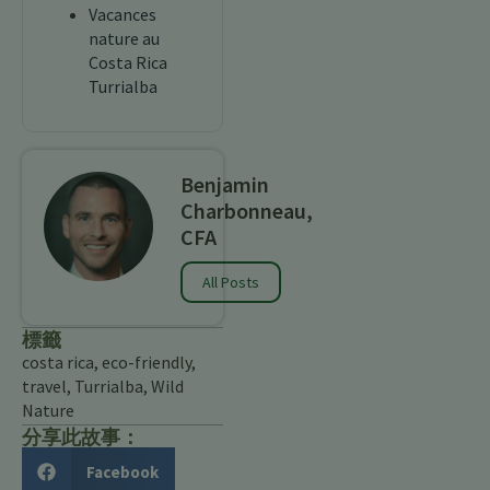
Vacances
nature au
Costa Rica
Turrialba
Benjamin
Charbonneau,
CFA
All Posts
標籤
costa rica
,
eco-friendly
,
travel
,
Turrialba
,
Wild
Nature
分享此故事：
Facebook