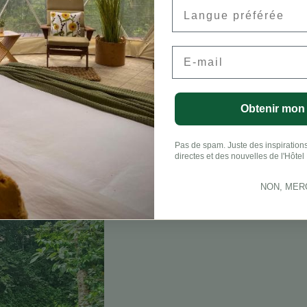
Preferred Language
Email
Obtenir mon
Pas de spam. Juste des inspirations
directes et des nouvelles de l'Hôtel 
NON, MER