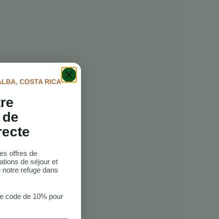
ALBA, COSTA RICA
tre
 de
recte
es offres de
ations de séjour et
 notre refuge dans
re code de 10% pour