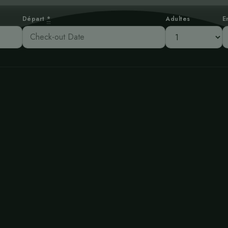
Départ
*
Adultes
E