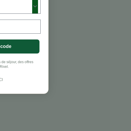
 code
 de séjour, des offres
Rivel.
CI