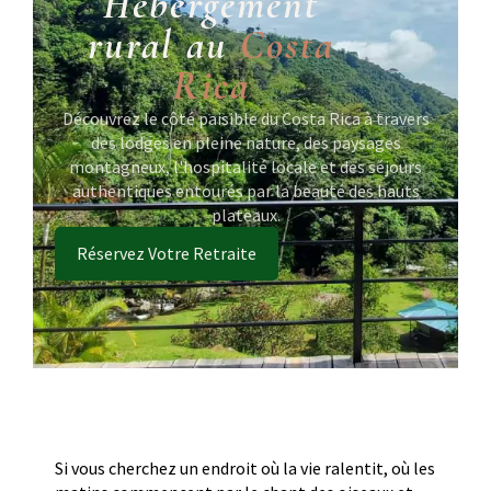
Hébergement
rural au
Costa
Rica
Découvrez le côté paisible du Costa Rica à travers
des lodges en pleine nature, des paysages
montagneux, l'hospitalité locale et des séjours
authentiques entourés par la beauté des hauts
plateaux.
Réservez Votre Retraite
Si vous cherchez un endroit où la vie ralentit, où les