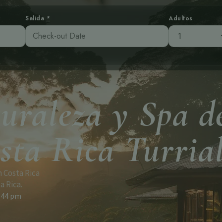
Salida
*
Adultos
uraleza y Spa d
sta Rica Turria
n Costa Rica
a Rica.
:44 pm