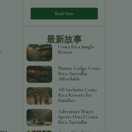
Book Now
最新故事
Costa Rica Jungle
,
Resort
Nature Lodge Costa
Rica Turrialba
Affordable
All Inclusive Costa
Rica Resorts for
Families
Adventure Water
Sports Hotel Costa
Rica Turrialba
era.