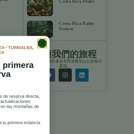
Costa Rica Fruits
Costa Rica Rainy
Season
A • TURRIALBA,
追隨我們的旅程
CA
保持聯繫，獲取來自哥斯達黎加山丘的每日
 primera
靈感。
y lee
rva
as de reserva directa,
 actualizaciones
o en las montañas de
dades
a tu primera estancia