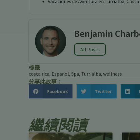
Vacaciones de Aventura en Turrialba, Costa
Benjamin Charb
All Posts
標籤
costa rica
,
Espanol
,
Spa
,
Turrialba
,
wellness
分享此故事：
Facebook
Twitter
繼續閱讀