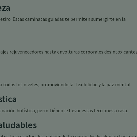
eza
etiro. Estas caminatas guiadas te permiten sumergirte en la
sajes rejuvenecedores hasta envolturas corporales desintoxicantes
a todos los niveles, promoviendo la flexibilidad y la paz mental.
stica
anación holística, permitiéndote llevar estas lecciones a casa.
Saludables
tes frescos y locales, nutriendo tu cuerpo desde adentro hacia afu