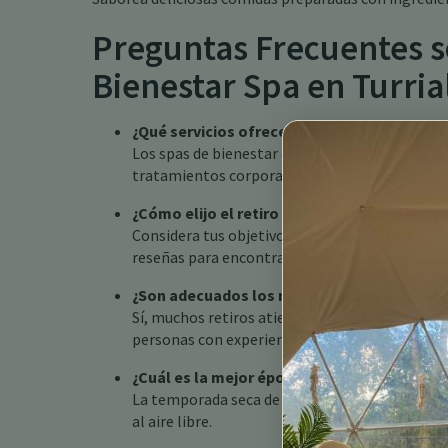
Preguntas Frecuentes so
Bienestar Spa en Turria
¿Qué servicios ofrecen los spas de bienesta
Los spas de bienestar en Turrialba suelen ofrec
tratamientos corporales, clases de yoga y tall
¿Cómo elijo el retiro de bienestar adecuado
Considera tus objetivos de bienestar, presupues
reseñas para encontrar el que mejor se adapte 
¿Son adecuados los retiros de bienestar en 
Sí, muchos retiros atienden a todos los nivele
personas con experiencia.
¿Cuál es la mejor época para visitar Turrial
La temporada seca de diciembre a abril es ideal
al aire libre.