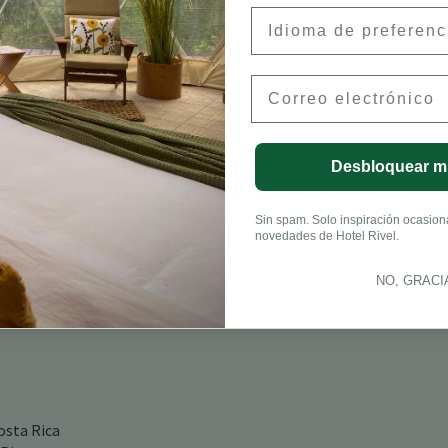
leza en Costa Rica?
Preferred Language
ara caminar, repelente de insectos, protector solar y una botell
Email
lba, Costa Rica
no es solo una escapada; es una experiencia
Desbloquear m
 la atención plena. Ya sea que busques relajación, aventura o una
 ofrece algo para todos. ¡Abraza la tranquilidad de Turrialba y
Sin spam. Solo inspiración ocasional
novedades de Hotel Rivel.
NO, GRACI
osta Rica