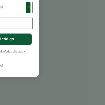
a de
i código
, ofertas directas y
AS