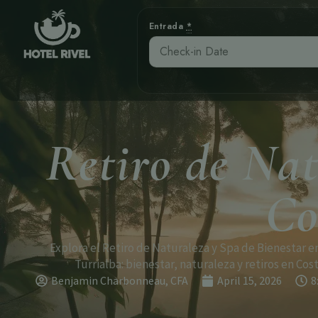
Entrada
*
Retiro de Nat
Co
Explora el Retiro de Naturaleza y Spa de Bienestar e
Turrialba: bienestar, naturaleza y retiros en Cost
Benjamin Charbonneau, CFA
April 15, 2026
8