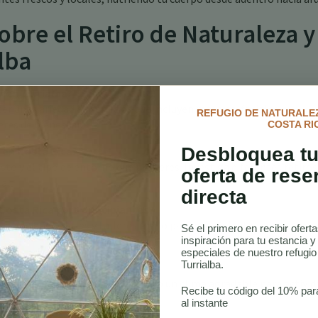
bre el Retiro de Naturaleza y
lba
r en Turrialba?
er una variedad de servicios que incluyen masajes, faciales,
REFUGIO DE NATURALEZ
eres de bienestar.
COSTA RI
Desbloquea tu
 en Costa Rica?
to y el tipo de entorno que prefieres. Investiga diferentes retiros 
oferta de rese
a ti.
directa
Costa Rica para principiantes?
s, ofreciendo clases y talleres tanto para principiantes como para
Sé el primero en recibir ofert
inspiración para tu estancia y
especiales de nuestro refugi
Turrialba.
ba para un retiro de bienestar?
 para visitar Turrialba, ofreciendo un clima agradable para activi
Recibe tu código del 10% par
al instante