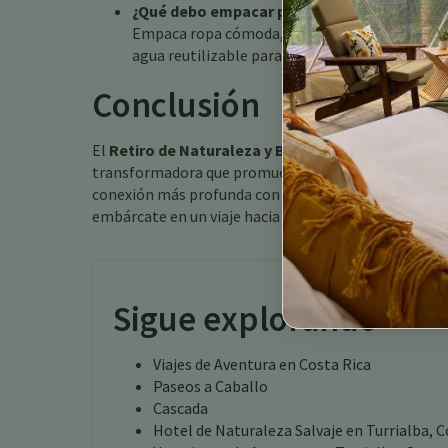
¿Qué debo empacar para un retiro de natura
Empaca ropa cómoda, equipo de yoga, zapatos p
agua reutilizable para mantenerte hidratado.
Conclusión
El
Retiro de Naturaleza y Bienestar Spa en Turria
transformadora que promueve la sanación holística y
conexión más profunda con la naturaleza, este retiro
embárcate en un viaje hacia el bienestar hoy mismo!
Sigue explorando
Viajes de Aventura en Costa Rica
Paseos a Caballo
Cascada
Hotel de Naturaleza Salvaje en Turrialba, C