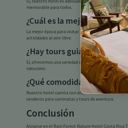
Sí, nuestro hotel es adecuado para familias y ofrece
memorable para todos.
¿Cuál es la mejor época para
La mejor época para visitar Turrialba es durante la t
actividades al aire libre.
¿Hay tours guiados disponib
Sí, ofrecemos una variedad de tours guiados para ayu
naturales.
¿Qué comodidades ofrece el
Nuestro hotel cuenta con alojamientos cómodos, un re
senderos para caminatas y tours de aventura.
Conclusión
Alojarse en el Rain Forest Nature Hotel Costa Rica 