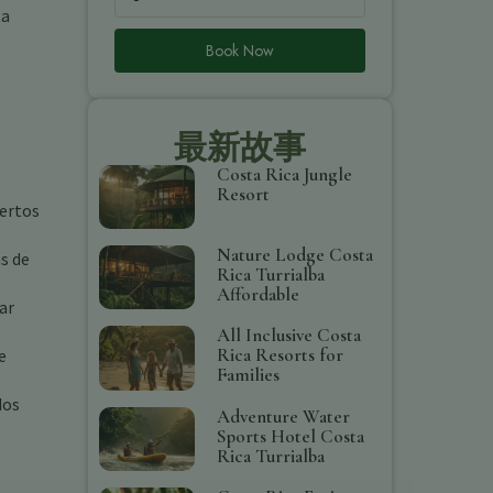
ta
Book Now
最新故事
Costa Rica Jungle
Resort
iertos
Nature Lodge Costa
s de
Rica Turrialba
Affordable
ar
All Inclusive Costa
Rica Resorts for
e
Families
dos
Adventure Water
Sports Hotel Costa
Rica Turrialba