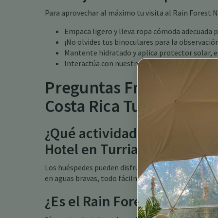
Para aprovechar al máximo tu visita al Rain Forest N
Empaca ligero y lleva ropa cómoda adecuada pa
¡No olvides tus binoculares para la observació
Mantente hidratado y aplica protector solar, e
Interactúa con nuestro personal para obtener 
Preguntas Frecuentes s
Costa Rica Turrialba
¿Qué actividades están disp
Hotel en Turrialba?
Los huéspedes pueden disfrutar de una variedad de ac
en aguas bravas, todo fácilmente accesible desde el 
¿Es el Rain Forest Nature H