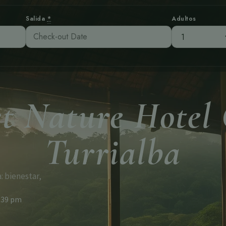
Salida
*
Adultos
st Nature Hotel 
Turrialba
: bienestar,
:39 pm