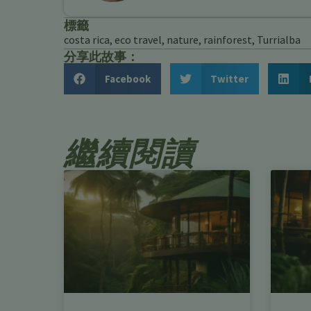
標籤
costa rica
,
eco travel
,
nature
,
rainforest
,
Turrialba
分享此故事：
Facebook
Twitter
繼續閱讀