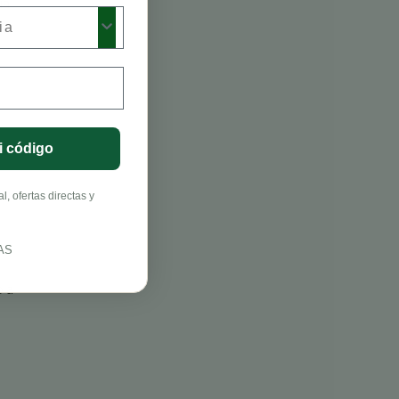
ia
i código
, ofertas directas y
AS
o a