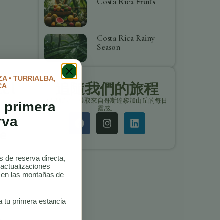
Costa Rica Fruits
Costa Rica Rainy
Season
A • TURRIALBA,
tel
追隨我們的旅程
CA
保持聯繫，獲取來自哥斯達黎加山丘的每日
 primera
靈感。
rva
re
as de reserva directa,
 actualizaciones
afting
o en las montañas de
a tu primera estancia