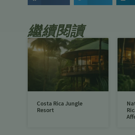
繼續閱讀
Costa Rica Jungle
Na
Resort
Ric
Aff