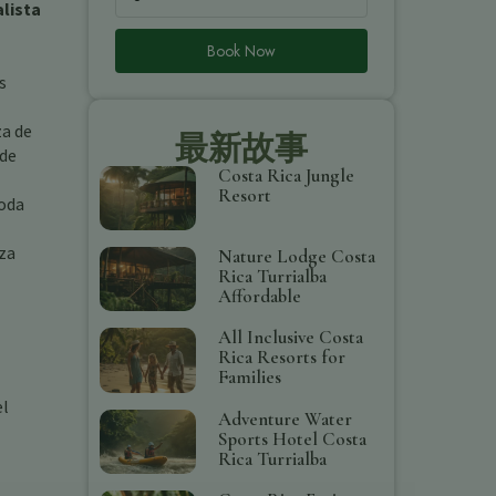
alista
Book Now
s
za de
最新故事
 de
Costa Rica Jungle
Resort
moda
eza
Nature Lodge Costa
Rica Turrialba
Affordable
All Inclusive Costa
Rica Resorts for
Families
el
Adventure Water
Sports Hotel Costa
Rica Turrialba