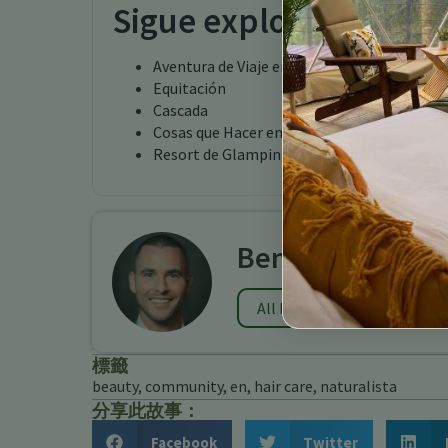
Sigue explorando
Aventura de Viaje en Costa Rica
Equitación
Cascada
Cosas que Hacer en Costa Rica
Resort de Glamping en Costa Rica
Benjamin Charb
All Posts
標籤
beauty
,
community
,
en
,
hair care
,
naturalista
分享此故事：
Facebook
Twitter