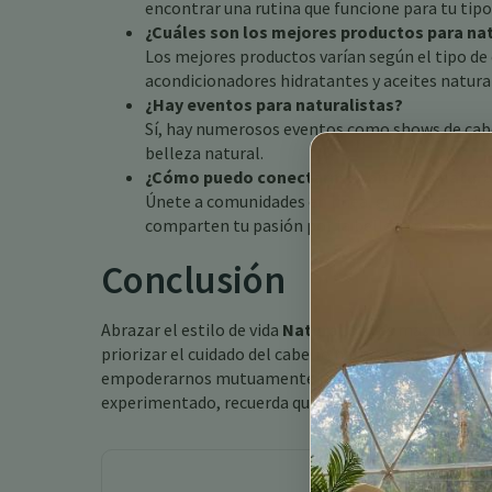
encontrar una rutina que funcione para tu tipo
¿Cuáles son los mejores productos para nat
Los mejores productos varían según el tipo de
acondicionadores hidratantes y aceites natural
¿Hay eventos para naturalistas?
Sí, hay numerosos eventos como shows de cabell
belleza natural.
¿Cómo puedo conectarme con otros natura
Únete a comunidades en línea, grupos en redes
comparten tu pasión por la belleza natural.
Conclusión
Abrazar el estilo de vida
Naturalista
es más que una t
priorizar el cuidado del cabello natural, construir
empoderarnos mutuamente para abrazar nuestro ser n
experimentado, recuerda que cada rizo, espiral y ond