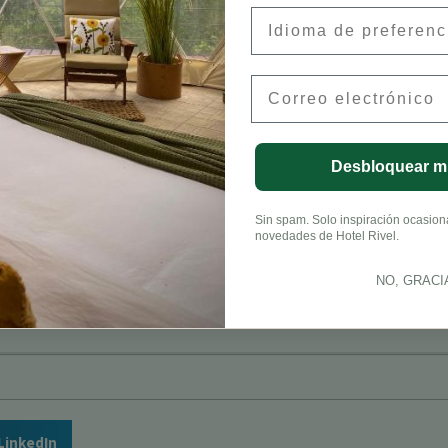
Preferred Language
Email
Desbloquear m
Sin spam. Solo inspiración ocasional
novedades de Hotel Rivel.
onneau, CFA
NO, GRACI
LinkedIn