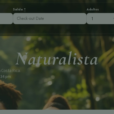
Salida
*
Adultos
Naturalista
 Costa Rica.
:34 pm