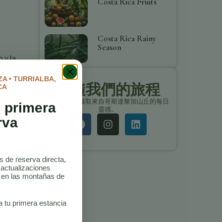
Costa Rica Fruits
Costa Rica Rainy
Season
 y la
A • TURRIALBA,
追隨我們的旅程
CA
es que
保持聯繫，獲取來自哥斯達黎加山丘的每日
 primera
靈感。
rva
. Al
as de reserva directa,
 actualizaciones
sta
o en las montañas de
a tu primera estancia