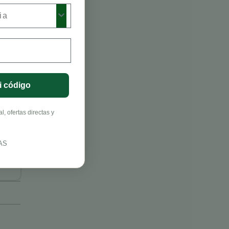
i código
, ofertas directas y
AS