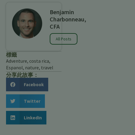
Benjamin
Charbonneau,
CFA
All Posts
標籤
Adventure
,
costa rica
,
Espanol
,
nature
,
travel
分享此故事：
Facebook
Twitter
LinkedIn