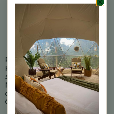
Usa esta guía para
crear
el itinerario
definitivo para una
semana en Costa
Rica
. Equilibra la
relajación con la
aventura para una
experiencia
completa.
Preguntas
Frecuentes
sobre las
Mejores Cosas
que Hacer en
Costa Rica