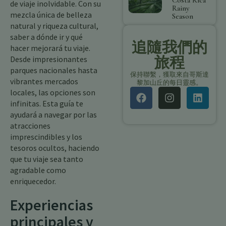
Costa Rica
de viaje inolvidable. Con su
Rainy
mezcla única de belleza
Season
natural y riqueza cultural,
saber a dónde ir y qué
追隨我們的
hacer mejorará tu viaje.
旅程
Desde impresionantes
parques nacionales hasta
保持聯繫，獲取來自哥斯達
vibrantes mercados
黎加山丘的每日靈感。
locales, las opciones son
infinitas. Esta guía te
ayudará a navegar por las
atracciones
imprescindibles y los
tesoros ocultos, haciendo
que tu viaje sea tanto
agradable como
enriquecedor.
Experiencias
principales y