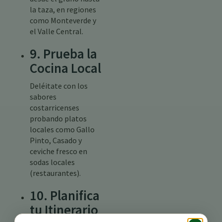
la taza, en regiones
como Monteverde y
el Valle Central.
9. Prueba la
Cocina Local
Deléitate con los
sabores
costarricenses
probando platos
locales como Gallo
Pinto, Casado y
ceviche fresco en
sodas locales
(restaurantes).
10. Planifica
tu Itinerario