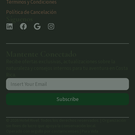
Términos y Condiciones
Política de Cancelación
Síguenos
Mantente Conectado
Recibe ofertas exclusivas, actualizaciones sobre la
naturaleza y consejos internos para tu aventura en Costa
Rica.
Subscribe
© 2026 Hotel Rivel. Todos los derechos reservados. | Organización
sin fines de lucro que apoya la conservación local.
Operado con orgullo por costarricenses | Pura Vida