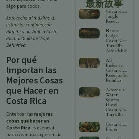
最新故事
algo para todos.
Costa Rica
Jungle
Aprovecha al máximo tu
Resort
estancia: continúa con
Nature
Planifica un Viaje a Costa
Lodge
Rica: Tu Guía de Viaje
Costa Rica
Definitiva
.
Turrialba
Affordable
Por qué
All
Inclusive
Importan las
Costa Rica
Resorts for
Mejores Cosas
Families
que Hacer en
Adventure
Water
Costa Rica
Sports
Hotel
Costa Rica
Entender las
mejores
Turrialba
cosas que hacer en
Costa Rica
Costa Rica
es esencial
Fruits
para crear una experiencia