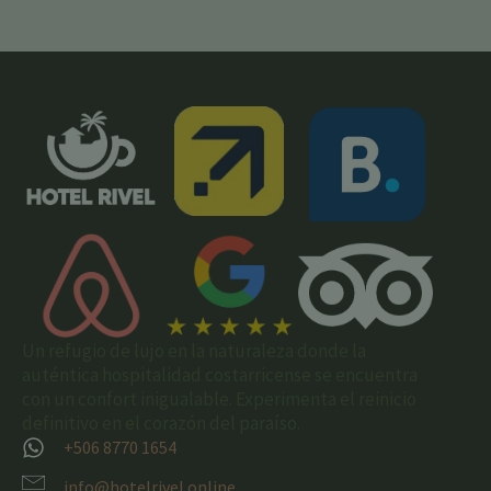
Un refugio de lujo en la naturaleza donde la
auténtica hospitalidad costarricense se encuentra
con un confort inigualable. Experimenta el reinicio
definitivo en el corazón del paraíso.
+506 8770 1654
info@hotelrivel.online