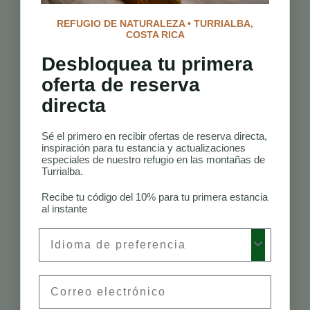
¿Cuáles son
las
REFUGIO DE NATURALEZA • TURRIALBA,
COSTA RICA
atracciones
imprescindibles
Desbloquea tu primera
en Costa
oferta de reserva
Rica?
directa
Las atracciones
Sé el primero en recibir ofertas de reserva directa,
imprescindibles
inspiración para tu estancia y actualizaciones
incluyen el Volcán
especiales de nuestro refugio en las montañas de
Turrialba.
Arenal, el Bosque
Nuboso de
Recibe tu código del 10% para tu primera estancia
Monteverde, el
al instante
Parque Nacional
Manuel Antonio y las
Preferred Language
playas de
Guanacaste.
Email
¿Cuántos