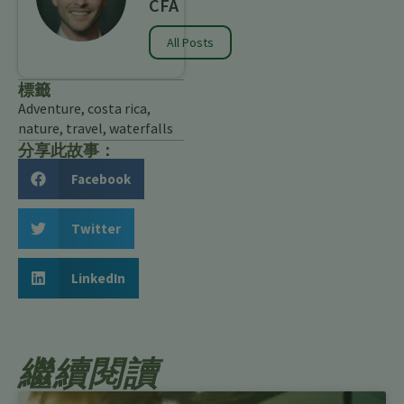
CFA
All Posts
標籤
Adventure
,
costa rica
,
nature
,
travel
,
waterfalls
分享此故事：
Facebook
Twitter
LinkedIn
繼續閱讀