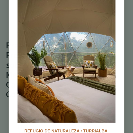
Consejo:
Asegúrate
de llevar tu equipo de
natación para un
refrescante
chapuzón.
Preguntas
Frecuentes
sobre las
Mejores
Cascadas de
Costa Rica
¿Cuáles son
las cascadas
más
REFUGIO DE NATURALEZA • TURRIALBA,