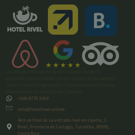
Un refugio de lujo en la naturaleza donde la
auténtica hospitalidad costarricense se encuentra
con un confort inigualable. Experimenta el reinicio
definitivo en el corazón del paraíso.
+506 8770 1654
info@hotelrivel.online
4km al final de La entrada rivel en tayutic, C.
Rivel, Provincia de Cartago, Turrialba, 30508,
Costa Rica