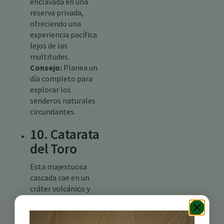
enclavada en una
reserva privada,
ofreciendo una
experiencia pacífica
lejos de las
multitudes.
Consejo:
Planea un
día completo para
explorar los
senderos naturales
circundantes.
10. Catarata
del Toro
Esta majestuosa
cascada cae en un
cráter volcánico y
está rodeada de
exuberante
vegetación.