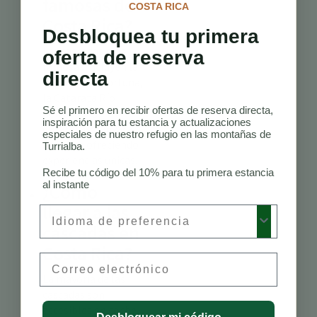
famosas de
COSTA RICA
Costa Rica?
Desbloquea tu primera
Las cascadas más
oferta de reserva
famosas incluyen la
directa
Catarata La Fortuna,
la Catarata Río
Sé el primero en recibir ofertas de reserva directa,
Celeste y las
inspiración para tu estancia y actualizaciones
Cataratas Nauyaca,
especiales de nuestro refugio en las montañas de
cada una ofreciendo
Turrialba.
experiencias únicas.
Recibe tu código del 10% para tu primera estancia
al instante
¿Cómo
llegar a las
Preferred Language
cascadas en
Costa Rica?
Email
La mayoría de las
cascadas son
accesibles en coche,