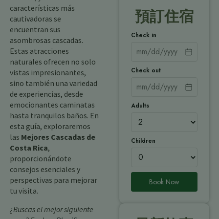
características más
預訂住宿
cautivadoras se
encuentran sus
Check in
asombrosas cascadas.
Estas atracciones
naturales ofrecen no solo
Check out
vistas impresionantes,
sino también una variedad
de experiencias, desde
emocionantes caminatas
Adults
hasta tranquilos baños. En
esta guía, exploraremos
las
Mejores Cascadas de
Children
Costa Rica
,
proporcionándote
consejos esenciales y
perspectivas para mejorar
Book Now
tu visita.
¿Buscas el mejor siguiente