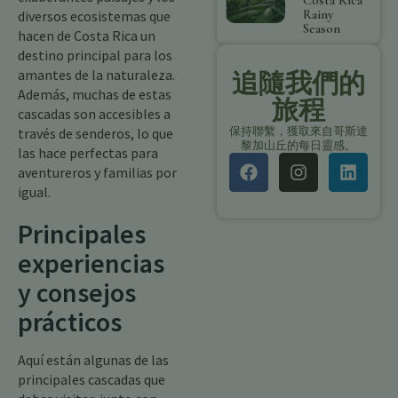
Costa Rica
Rainy
diversos ecosistemas que
Season
hacen de Costa Rica un
destino principal para los
amantes de la naturaleza.
追隨我們的
Además, muchas de estas
旅程
cascadas son accesibles a
保持聯繫，獲取來自哥斯達
través de senderos, lo que
黎加山丘的每日靈感。
las hace perfectas para
aventureros y familias por
igual.
Principales
experiencias
y consejos
prácticos
Aquí están algunas de las
principales cascadas que