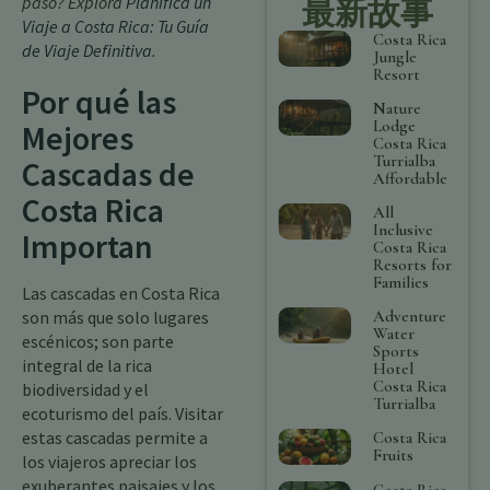
paso? Explora
Planifica un
最新故事
Viaje a Costa Rica: Tu Guía
Costa Rica
de Viaje Definitiva
.
Jungle
Resort
Por qué las
Nature
Lodge
Mejores
Costa Rica
Turrialba
Cascadas de
Affordable
Costa Rica
All
Inclusive
Importan
Costa Rica
Resorts for
Families
Las cascadas en Costa Rica
Adventure
son más que solo lugares
Water
escénicos; son parte
Sports
integral de la rica
Hotel
Costa Rica
biodiversidad y el
Turrialba
ecoturismo del país. Visitar
estas cascadas permite a
Costa Rica
Fruits
los viajeros apreciar los
exuberantes paisajes y los