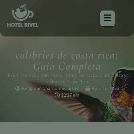
colibríes de costa rica:
Guía Completa
Explora los colibríes de Costa Rica: bienestar, naturaleza y
retiros en Costa Rica.
Benjamin Charbonneau, CFA
April 16, 2026
12:17 am