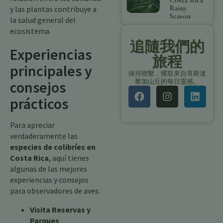
Costa Rica
Rainy
y las plantas contribuye a
Season
la salud general del
ecosistema.
追隨我們的
Experiencias
旅程
principales y
保持聯繫，獲取來自哥斯達
黎加山丘的每日靈感。
consejos
prácticos
Para apreciar
verdaderamente las
especies de colibríes en
Costa Rica
, aquí tienes
algunas de las mejores
experiencias y consejos
para observadores de aves:
Visita Reservas y
Parques