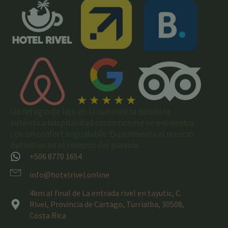
Un refugio de lujo en la naturaleza donde la
auténtica hospitalidad costarricense se encuentra
con un confort inigualable. Experimenta el reinicio
definitivo en el corazón del paraíso.
+506 8770 1654
info@hotelrivel.online
4km al final de La entrada rivel en tayutic, C.
Rivel, Provincia de Cartago, Turrialba, 30508,
Costa Rica