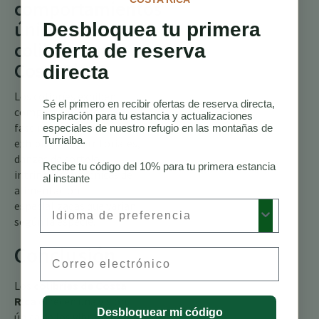
comportamientos
únicos de los
Desbloquea tu primera
colibríes en
oferta de reserva
Costa Rica?
directa
Los colibríes exhiben
Sé el primero en recibir ofertas de reserva directa,
comportamientos
inspiración para tu estancia y actualizaciones
fascinantes como
especiales de nuestro refugio en las montañas de
Turrialba.
exhibiciones territoriales,
danzas de cortejo
Recibe tu código del 10% para tu primera estancia
intrincadas y técnicas de
al instante
alimentación
Preferred Language
especializadas que varían
según la especie.
Conclusión
Email
Los
colibríes de Costa
Rica
ofrecen una visión
Desbloquear mi código
única de los vibrantes