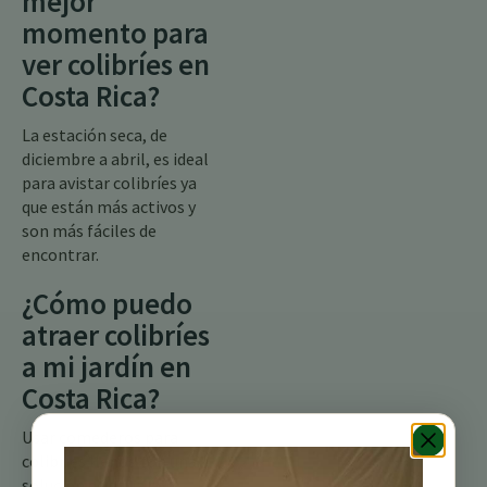
mejor
momento para
ver colibríes en
Costa Rica?
La estación seca, de
diciembre a abril, es ideal
para avistar colibríes ya
que están más activos y
son más fáciles de
encontrar.
¿Cómo puedo
atraer colibríes
a mi jardín en
Costa Rica?
Usar comederos para
colibríes llenos con una
solución de agua con