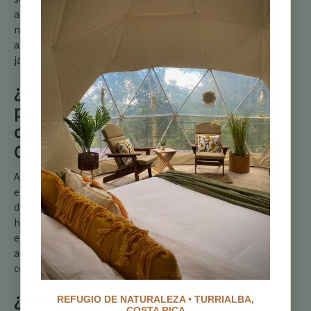
azúcar y plantar plantas
nativas con flores puede
atraer a estas aves a tu
jardín.
¿Están en
peligro los
colibríes en
Costa Rica?
Aunque algunas especies
enfrentan amenazas
debido a la pérdida de
hábitat, muchos colibríes
en Costa Rica no están
actualmente clasificados
como en peligro.
¿Cuáles son los
REFUGIO DE NATURALEZA • TURRIALBA,
COSTA RICA