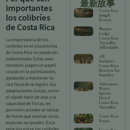
最新故事
importantes
Costa Rica
los colibríes
Jungle
Resort
de Costa Rica
Nature
Lodge
Costa Rica
La importancia de los
Turrialba
colibríes en el ecosistema
Affordable
de Costa Rica no puede ser
All
subestimada. Estas aves
Inclusive
notables juegan un papel
Costa Rica
Resorts for
crucial en la polinización,
Families
ayudando a mantener la
Adventure
rica flora de la región. Sus
Water
adaptaciones únicas, como
Sports
el rápido batir de alas y la
Hotel
Costa Rica
capacidad de flotar, les
Turrialba
permiten acceder al néctar
de flores que muchas otras
Costa Rica
Fruits
especies no pueden. Esta
relación entre los colibríes