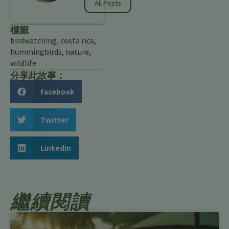
All Posts
標籤
birdwatching
,
costa rica
,
hummingbirds
,
nature
,
wildlife
分享此故事：
Facebook
Twitter
LinkedIn
繼續閱讀