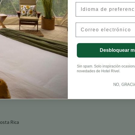
Preferred Language
 información sobre el ecosistema único, incluyendo tours de
 educativos.
Email
aordinario que cautiva a los visitantes con sus paisajes impresion
Desbloquear m
r los senderos, observando aves o simplemente disfrutando de la be
riencia única que te conecta con la naturaleza. Aprovecha la
e manera responsable y crea recuerdos inolvidables en una de las
Sin spam. Solo inspiración ocasional
novedades de Hotel Rivel.
NO, GRACI
Costa Rica