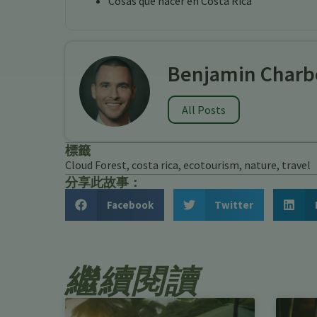
Cosas que hacer en Costa Rica
Benjamin Charb
All Posts
標籤
Cloud Forest
,
costa rica
,
ecotourism
,
nature
,
travel
分享此故事：
Facebook
Twitter
繼續閱讀