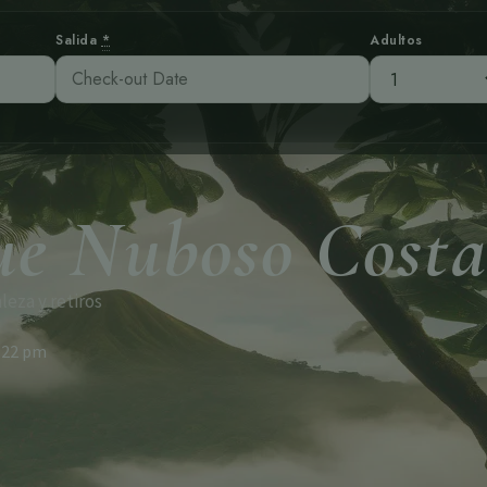
Salida
*
Adultos
ue Nuboso Costa
leza y retiros
:22 pm