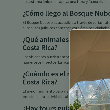
ecosistema único que apoya una flora y fauna diversa
¿Cómo llego al Bosque Nubo
El Bosque Nuboso es accesible a través de varias rut
autobuses públicos conectan esta área con ciudades
¿Qué animales se pueden e
Costa Rica?
Los visitantes pueden encontrar una variedad de vida
numerosos insectos. La rica biodiversidad es uno de l
¿Cuándo es el mejor moment
Costa Rica?
El mejor momento para visitar es durante la tempora
propicio para actividades al aire libre.
¿Hay tours guiados disponi