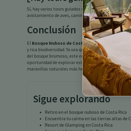
Sí, hay varios tours guiados disponibles que ofrecen
avistamiento de aves, caminatas nocturnas y paseos
Conclusión
El
Bosque Nuboso de Costa Rica
es un destino extr
y rica biodiversidad. Ya sea que estés caminando po
del bosque brumoso, este eco-retiro ofrece una expe
oportunidad de explorar este increíble ecosistema d
maravillas naturales más hermosas del mundo.
Sigue explorando
Retiro en el bosque nuboso de Costa Rica
Encuentra tu calma en las tierras altas de 
Resort de Glamping en Costa Rica