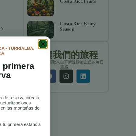
Costa Rica Fruits
Costa Rica Rainy
 y
Season
A • TURRIALBA,
追隨我們的旅程
CA
保持聯繫，獲取來自哥斯達黎加山丘的每日
 primera
靈感。
 y
rva
en
as de reserva directa,
 actualizaciones
o en las montañas de
a tu primera estancia