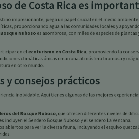
so de Costa Rica es importan
stino impresionante; juega un papel crucial en el medio ambiente
íticas, proporcionando agua a las comunidades locales y apoyand
l Bosque Nuboso
es asombrosa, con miles de especies de plantas 
rticipar en el
ecoturismo en Costa Rica
, promoviendo la conser
ondiciones climáticas únicas crean una atmósfera brumosa y mágic
ntura en otro mundo.
s y consejos prácticos
iencia inolvidable. Aquí tienes algunas de las mejores experiencia
deros del Bosque Nuboso
, que ofrecen diferentes niveles de dific
es incluyen el Sendero Bosque Nuboso y el sendero La Ventana.
s abiertos para ver la diversa fauna, incluyendo el esquivo quetzal
idas.