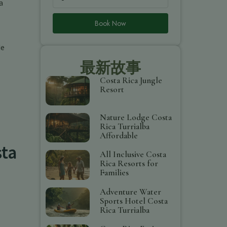
a
Book Now
de
最新故事
Costa Rica Jungle
Resort
Nature Lodge Costa
Rica Turrialba
Affordable
sta
All Inclusive Costa
Rica Resorts for
Families
Adventure Water
Sports Hotel Costa
Rica Turrialba