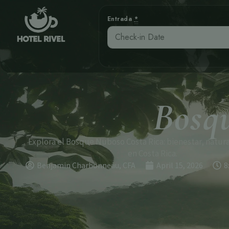
Entrada
*
Bosq
Explora el Bosque Nuboso Costa Rica: bienestar, natura
en Costa Rica.
Benjamin Charbonneau, CFA
April 15, 2026
8