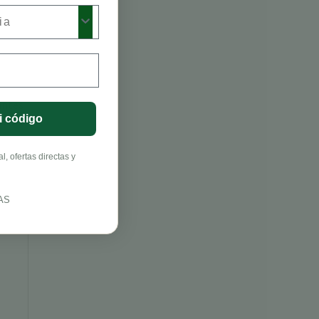
antes
i código
lleza
, ofertas directas y
AS