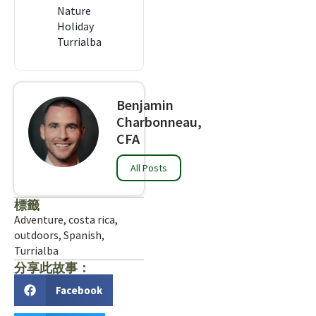
Nature
Holiday
Turrialba
Benjamin
Charbonneau,
CFA
All Posts
標籤
Adventure
,
costa rica
,
outdoors
,
Spanish
,
Turrialba
分享此故事：
Facebook