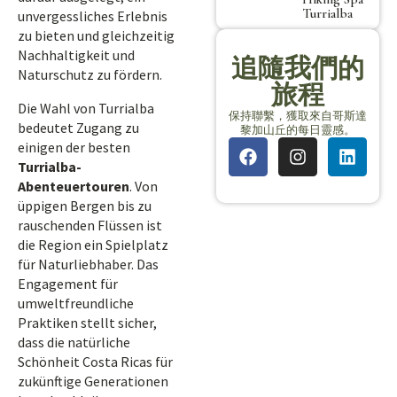
Turrialba
unvergessliches Erlebnis
zu bieten und gleichzeitig
Nachhaltigkeit und
追隨我們的
Naturschutz zu fördern.
旅程
Die Wahl von Turrialba
保持聯繫，獲取來自哥斯達
bedeutet Zugang zu
黎加山丘的每日靈感。
einigen der besten
Turrialba-
Abenteuertouren
. Von
üppigen Bergen bis zu
rauschenden Flüssen ist
die Region ein Spielplatz
für Naturliebhaber. Das
Engagement für
umweltfreundliche
Praktiken stellt sicher,
dass die natürliche
Schönheit Costa Ricas für
zukünftige Generationen