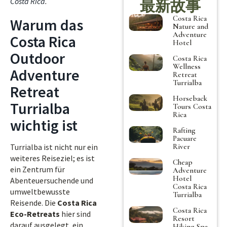
Costa Rica
.
最新故事
Costa Rica
Warum das
Nature and
Adventure
Costa Rica
Hotel
Outdoor
Costa Rica
Wellness
Adventure
Retreat
Turrialba
Retreat
Horseback
Turrialba
Tours Costa
Rica
wichtig ist
Rafting
Pacuare
River
Turrialba ist nicht nur ein
weiteres Reiseziel; es ist
Cheap
ein Zentrum für
Adventure
Hotel
Abenteuersuchende und
Costa Rica
umweltbewusste
Turrialba
Reisende. Die
Costa Rica
Costa Rica
Eco-Retreats
hier sind
Resort
darauf ausgelegt, ein
Hiking Spa