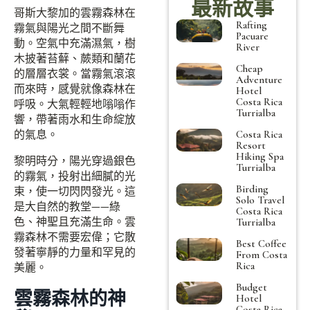
最新故事
哥斯大黎加的雲霧森林在
Rafting
霧氣與陽光之間不斷舞
Pacuare
動。空氣中充滿濕氣，樹
River
木披著苔蘚、蕨類和蘭花
Cheap
的層層衣裳。當霧氣滾滾
Adventure
而來時，感覺就像森林在
Hotel
Costa Rica
呼吸。大氣輕輕地嗡嗡作
Turrialba
響，帶著雨水和生命綻放
的氣息。
Costa Rica
Resort
Hiking Spa
黎明時分，陽光穿過銀色
Turrialba
的霧氣，投射出細膩的光
Birding
束，使一切閃閃發光。這
Solo Travel
是大自然的教堂——綠
Costa Rica
色、神聖且充滿生命。雲
Turrialba
霧森林不需要宏偉；它散
Best Coffee
發著寧靜的力量和罕見的
From Costa
Rica
美麗。
Budget
雲霧森林的神
Hotel
Costa Rica