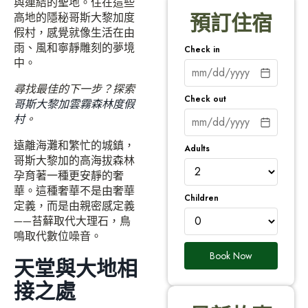
與連結的聖地。住在這些
高地的隱秘哥斯大黎加度
預訂住宿
假村，感覺就像生活在由
雨、風和寧靜雕刻的夢境
Check in
中。
尋找最佳的下一步？探索
Check out
哥斯大黎加雲霧森林度假
村
。
遠離海灘和繁忙的城鎮，
Adults
哥斯大黎加的高海拔森林
孕育著一種更安靜的奢
華。這種奢華不是由奢華
Children
定義，而是由親密感定義
——苔蘚取代大理石，鳥
鳴取代數位噪音。
Book Now
天堂與大地相
接之處