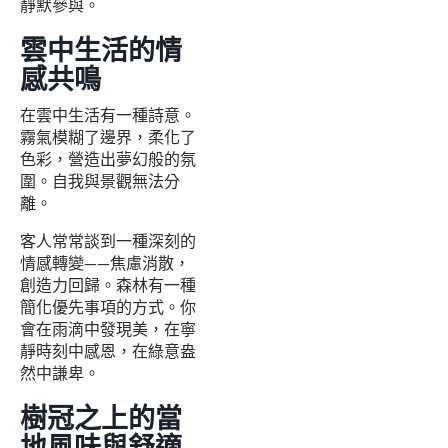
靜默參與。
雲中生活的情
感共鳴
在雲中生活有一種詩意。
霧氣模糊了邊界，柔化了
色彩，營造出夢幻般的氛
圍。自我與景觀無法分
離。
客人常常談到一種深刻的
情感轉變——焦慮消散，
創造力回歸。森林有一種
簡化優先事項的方式。你
會在雨滴中發現美，在寧
靜時刻中感恩，在綠意盎
然中謙卑。
樹冠之上的當
地風味與舒適