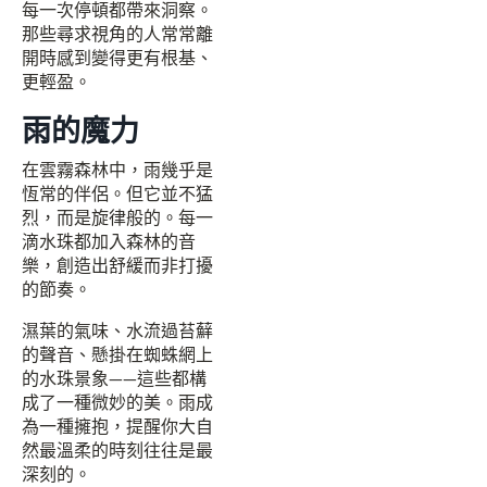
每一次停頓都帶來洞察。
那些尋求視角的人常常離
開時感到變得更有根基、
更輕盈。
雨的魔力
在雲霧森林中，雨幾乎是
恆常的伴侶。但它並不猛
烈，而是旋律般的。每一
滴水珠都加入森林的音
樂，創造出舒緩而非打擾
的節奏。
濕葉的氣味、水流過苔蘚
的聲音、懸掛在蜘蛛網上
的水珠景象——這些都構
成了一種微妙的美。雨成
為一種擁抱，提醒你大自
然最溫柔的時刻往往是最
深刻的。