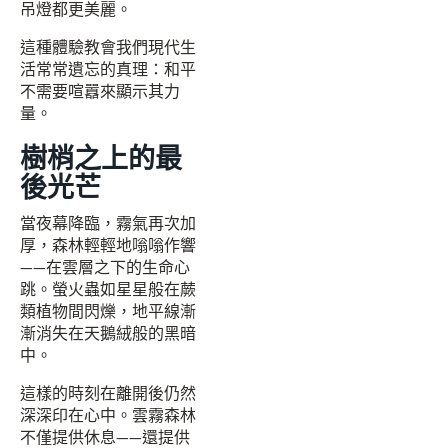
吊燈都更美麗。
這種體驗教會我們現代生
活常常遺忘的真理：和平
不需要喧囂來顯示其力
量。
樹梢之上的最
後光芒
當夜幕降臨，霧氣再次加
厚，森林輕輕地嗡嗡作響
——在雲層之下的生命心
跳。螢火蟲如星星般在蕨
類植物間閃爍，地平線漸
漸消失在天鵝絨般的黑暗
中。
這樣的時刻在離開後仍然
深深印在心中。雲霧森林
不僅提供休息——還提供