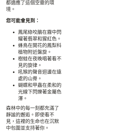
都適應了這個空靈的環
境。
您可能會見到：
鳳尾綠咬鵑在霧中閃
耀著翡翠和猩紅色。
蜂鳥在開花的鳳梨科
植物附近盤旋。
樹蛙在夜晚唱著看不
見的旋律。
吼猴的聲音迴盪在遠
處的山脊。
蝴蝶和甲蟲在柔和的
光線下閃爍著金屬色
澤。
森林中的每一刻都充滿了
靜謐的邂逅。即使看不
見，這裡的生命也在沉默
中包圍並支持著你。