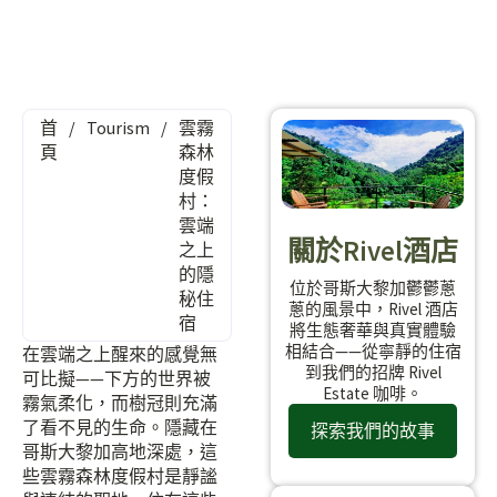
首
/
Tourism
/
雲霧
頁
森林
度假
村：
雲端
關於Rivel酒店
之上
的隱
位於哥斯大黎加鬱鬱蔥
秘住
蔥的風景中，Rivel 酒店
宿
將生態奢華與真實體驗
相結合——從寧靜的住宿
在雲端之上醒來的感覺無
到我們的招牌 Rivel
可比擬——下方的世界被
Estate 咖啡。
霧氣柔化，而樹冠則充滿
了看不見的生命。隱藏在
探索我們的故事
哥斯大黎加高地深處，這
些雲霧森林度假村是靜謐