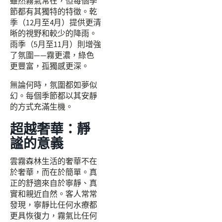
雖然霧氣常在，但每個季
節都有其獨特的特徵。乾
季（12月至4月）提供更清
晰的視野和較少的降雨。
雨季（5月至11月）則增強
了氛圍——霧更濃，綠色
更豐富，孤獨感更深。
無論何時，氛圍都如夢似
幻。每個季節都以其安靜
的方式充滿生機。
超越奢華：靜
謐的意義
雲霧森林生活的奢華不在
於奢華，而在於簡單。真
正的舒適來自於寧靜、真
實和親近自然。客人常常
發現，寧靜比任何水療都
更具恢復力，霧氣比任何