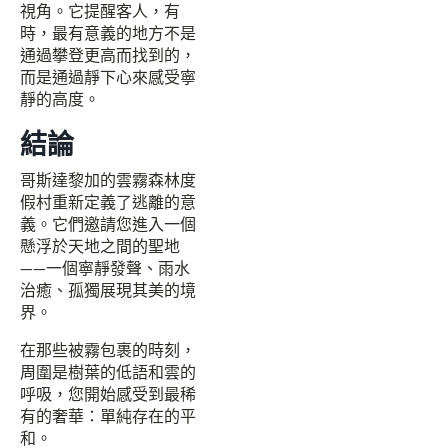
視角。它提醒客人，有
時，最有意義的地方不是
通過攀登更高而找到的，
而是通過靜下心來感受寧
靜的高度。
結論
哥斯達黎加的雲霧森林度
假村重新定義了逃離的意
義。它們邀請您進入一個
懸浮於天地之間的聖地
——一個寧靜發聲、雨水
治癒、孤獨展現其美的境
界。
在那些被霧包裹的時刻，
周圍是樹葉的低語和雲的
呼吸，您開始感受到最稀
有的奢華：單純存在的平
和。