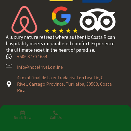
A luxury nature retreat where authentic Costa Rican
hospitality meets unparalleled comfort. Experience
the ultimate reset in the heart of paradise.
+506 8770 1654
info@hotelrivel.online
4km al final de La entrada rivel en tayutic, C.
Rivel, Cartago Province, Turrialba, 30508, Costa
Rica
Quick Links
Coffee
Book Now
Call Us
Our Place