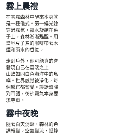
霧上晨禮
在雲霧森林中醒來本身就
是一種儀式。第一縷光線
穿過霧氣，露水凝結在葉
子上，森林漸漸甦醒。用
當地豆子煮的咖啡帶著木
煙和雨水的香氣。
走到戶外，你可能真的會
發現自己在雲端之上——
山峰如同白色海洋中的島
嶼。世界感覺被淨化，每
個感官都警覺。談話聲降
到耳語，彷彿霧氣本身要
求尊重。
霧中夜晚
隨著白天消逝，森林的色
調轉變。空氣變涼，蟋蟀