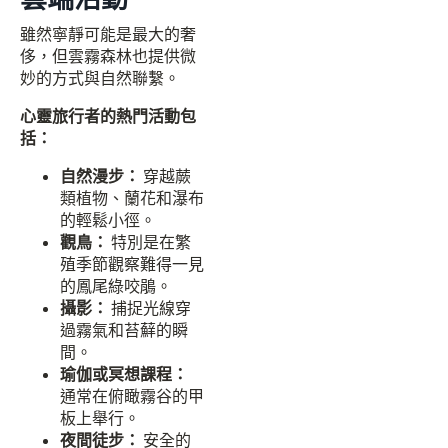
雖然寧靜可能是最大的奢
侈，但雲霧森林也提供微
妙的方式與自然聯繫。
心靈旅行者的熱門活動包
括：
自然漫步：
穿越蕨
類植物、蘭花和瀑布
的輕鬆小徑。
觀鳥：
特別是在繁
殖季節觀察難得一見
的鳳尾綠咬鵑。
攝影：
捕捉光線穿
過霧氣和苔蘚的瞬
間。
瑜伽或冥想課程：
通常在俯瞰霧谷的甲
板上舉行。
夜間徒步：
安全的