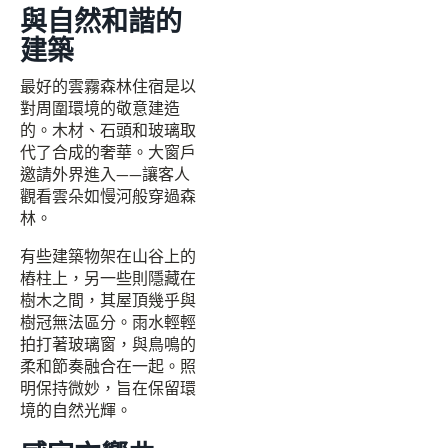
與自然和諧的
建築
最好的雲霧森林住宿是以
對周圍環境的敬意建造
的。木材、石頭和玻璃取
代了合成的奢華。大窗戶
邀請外界進入——讓客人
觀看雲朵如慢河般穿過森
林。
有些建築物架在山谷上的
樁柱上，另一些則隱藏在
樹木之間，其屋頂幾乎與
樹冠無法區分。雨水輕輕
拍打著玻璃窗，與鳥鳴的
柔和節奏融合在一起。照
明保持微妙，旨在保留環
境的自然光輝。