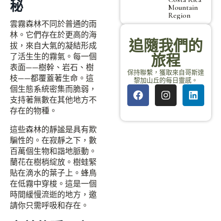
秘
Mountain
Region
雲霧森林不同於普通的雨
林。它們存在於更高的海
追隨我們的
拔，來自大氣的凝結形成
了活生生的霧氣。每一個
旅程
表面——樹幹、岩石、樹
保持聯繫，獲取來自哥斯達
枝——都覆蓋著生命。這
黎加山丘的每日靈感。
個生態系統密集而脆弱，
支持著無數在其他地方不
存在的物種。
這些森林的靜謐是具有欺
騙性的。在寂靜之下，數
百萬個生物和諧地脈動。
蘭花在樹梢綻放。樹蛙緊
貼在滴水的葉子上。蜂鳥
在低霧中穿梭。這是一個
時間緩慢流逝的地方，邀
請你只需呼吸和存在。