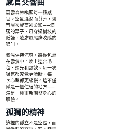
感官交響曲
雲霧森林喚醒每一種感
官。空氣濕潤而芬芳，聲
音層次豐富卻柔和——滴
落的葉子、風穿過樹枝的
低語、遠處鳳尾綠咬鵑的
鳴叫。
氣溫保持涼爽，將你包裹
在霧氣中。晚上適合毛
毯、燭光和熱飲。每一次
吸氣都感覺更清新，每一
次心跳都更緩慢。這不僅
僅是一個住宿的地方——
這是一種重新調整身心的
體驗。
孤獨的精神
這裡的孤立不是空虛，而