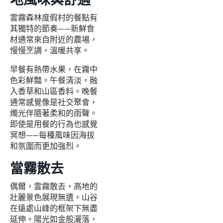
雲霧森林度假村的餐點有
其獨特的節奏——新鮮食
材通常來自附近的農場，
慢慢烹調，溫暖共享。
早餐有熱帶水果，在霧中
色彩鮮豔。午餐清淡，融
入香草和山區香料。晚餐
通常感覺像是社交聚會，
燭光伴隨著柔和的雨聲。
即使是用餐的行為也感覺
冥想——每種風味因海拔
和氛圍而更加強烈。
當霧散去
偶爾，雲霧散去，高地的
壯麗景色展現無遺。山谷
在遠處山峰的框架下無盡
延伸。陽光如金般灑落，