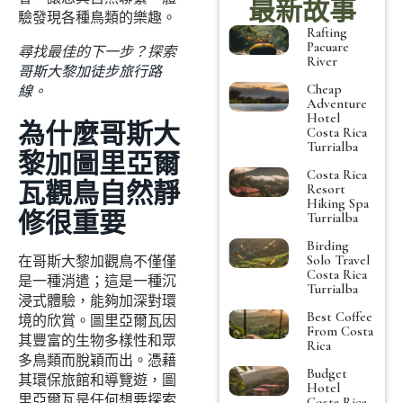
最新故事
驗發現各種鳥類的樂趣。
Rafting
Pacuare
尋找最佳的下一步？探索
River
哥斯大黎加徒步旅行路
Cheap
線
。
Adventure
Hotel
為什麼哥斯大
Costa Rica
Turrialba
黎加圖里亞爾
Costa Rica
瓦觀鳥自然靜
Resort
Hiking Spa
修很重要
Turrialba
Birding
Solo Travel
在哥斯大黎加觀鳥不僅僅
Costa Rica
是一種消遣；這是一種沉
Turrialba
浸式體驗，能夠加深對環
Best Coffee
境的欣賞。圖里亞爾瓦因
From Costa
其豐富的生物多樣性和眾
Rica
多鳥類而脫穎而出。憑藉
Budget
其環保旅館和導覽遊，圖
Hotel
里亞爾瓦是任何想要探索
Costa Rica