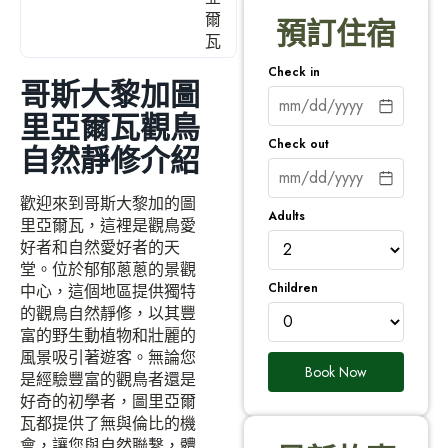
爾
預訂住宿
瓦
Check in
哥斯大黎加圖
里亞爾瓦觀鳥
Check out
自然靜修介紹
歡迎來到哥斯大黎加的圖
Adults
里亞爾瓦，這裡是觀鳥愛
好者和自然愛好者的天
堂。位於郁郁蔥蔥的景觀
Children
中心，這個地區提供獨特
的觀鳥自然靜修，以其豐
富的野生動植物和壯麗的
風景吸引著遊客。無論您
Book Now
是經驗豐富的觀鳥者還是
好奇的初學者，圖里亞爾
瓦都提供了無與倫比的機
會，讓您與自然聯繫，體