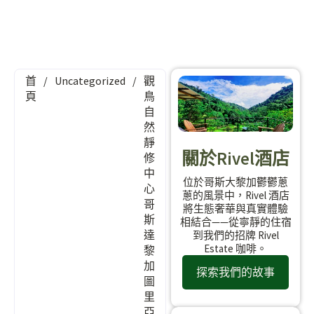
首
/
Uncategorized
/
觀
頁
鳥
自
然
靜
關於Rivel酒店
修
中
位於哥斯大黎加鬱鬱蔥
心
蔥的風景中，Rivel 酒店
哥
將生態奢華與真實體驗
斯
相結合——從寧靜的住宿
達
到我們的招牌 Rivel
Estate 咖啡。
黎
加
探索我們的故事
圖
里
亞