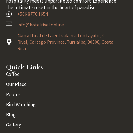
hospitality meets unparalleled comfort. Experience
the ultimate reset in the heart of paradise.
+506 8770 1654
info@hotelrivel.online
4km al final de La entrada rivel en tayutic, C.
Rivel, Cartago Province, Turrialba, 30508, Costa
Rica
Quick Links
Coffee
Our Place
Rooms
Bird Watching
Blog
Gallery