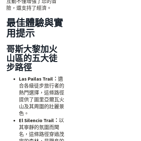
互動不僅增強了您的冒
險，還支持了經濟。
最佳體驗與實
用提示
哥斯大黎加火
山區的五大徒
步路徑
Las Pailas Trail：
適
合各級徒步旅行者的
熱門選擇，這條路徑
提供了圖里亞爾瓦火
山及其周圍的壯麗景
色。
El Silencio Trail：
以
其寧靜的氛圍而聞
名，這條路徑穿過茂