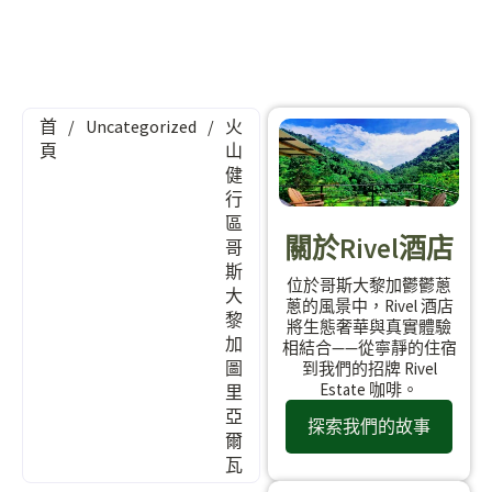
首
/
Uncategorized
/
火
頁
山
健
行
區
關於Rivel酒店
哥
斯
位於哥斯大黎加鬱鬱蔥
大
蔥的風景中，Rivel 酒店
黎
將生態奢華與真實體驗
加
相結合——從寧靜的住宿
圖
到我們的招牌 Rivel
Estate 咖啡。
里
亞
探索我們的故事
爾
瓦