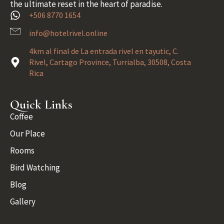
the ultimate reset in the heart of paradise.
+506 8770 1654
info@hotelrivel.online
4km al final de La entrada rivel en tayutic, C.
Rivel, Cartago Province, Turrialba, 30508, Costa
Rica
Quick Links
Coffee
Our Place
Rooms
Bird Watching
Blog
Gallery