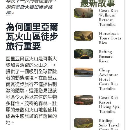
尋找下一步的最佳選擇？
最新故事
探索
哥斯大黎加徒步路
Costa Rica
徑
。
Wellness
Retreat
為何圖里亞爾
Turrialba
Horseback
瓦火山區徒步
Tours Costa
Rica
旅行重要
Rafting
Pacuare
圖里亞爾瓦火山是哥斯大
River
黎加最活躍的火山之一，
Cheap
提供了一個吸引全球冒險
Adventure
者的動態環境。在圖里亞
Hotel
Costa Rica
爾瓦徒步旅行不僅提供刺
Turrialba
激的體驗，還讓您見證該
地區令人難以置信的生物
Costa Rica
Resort
多樣性。茂密的森林、壯
Hiking Spa
麗的景觀和火山地貌使其
Turrialba
成為生態旅遊的首選目的
Birding
地。
Solo Travel
Costa Rica