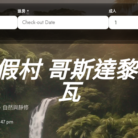
退房
*
成人
假村 哥斯達黎
瓦
康、自然與靜修
:47 pm