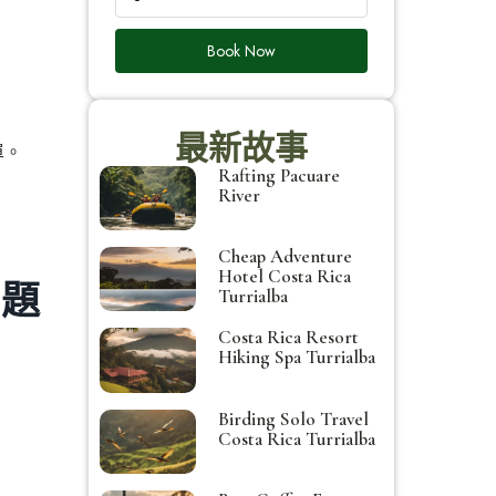
Book Now
最新故事
單。
Rafting Pacuare
River
Cheap Adventure
Hotel Costa Rica
問題
Turrialba
Costa Rica Resort
Hiking Spa Turrialba
Birding Solo Travel
Costa Rica Turrialba