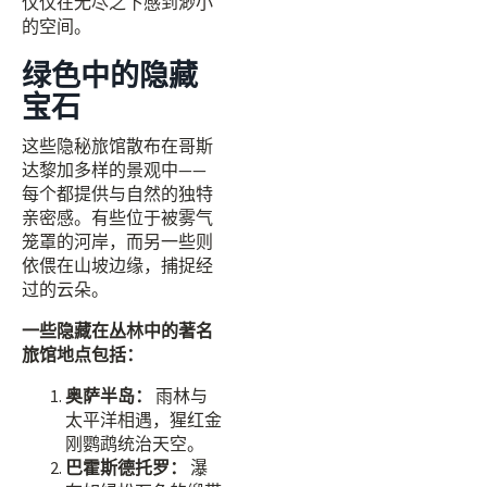
仅仅在无尽之下感到渺小
的空间。
绿色中的隐藏
宝石
这些隐秘旅馆散布在哥斯
达黎加多样的景观中——
每个都提供与自然的独特
亲密感。有些位于被雾气
笼罩的河岸，而另一些则
依偎在山坡边缘，捕捉经
过的云朵。
一些隐藏在丛林中的著名
旅馆地点包括：
奥萨半岛：
雨林与
太平洋相遇，猩红金
刚鹦鹉统治天空。
巴霍斯德托罗：
瀑