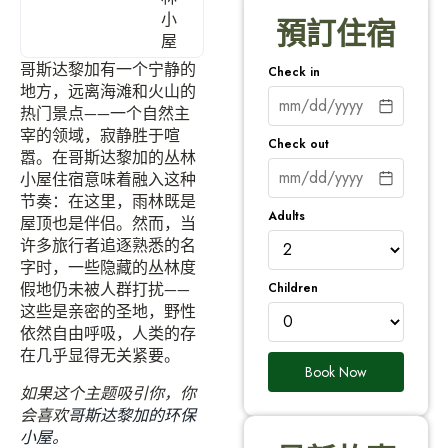
小
預訂住宿
屋
哥斯达黎加有一个宁静的
Check in
地方，远离海滩和火山的
热门景点——一个自然主
宰的领域，寂静胜于喧
Check out
嚣。在哥斯达黎加的丛林
小屋住宿意味着融入这种
节奏：在这里，雨林既是
Adults
屋顶也是伴侣。然而，当
许多旅行者追逐熟悉的名
字时，一些隐藏的丛林度
Children
假地仍未被人群打扰——
这些是亲密的圣地，野性
依然自由呼吸，人类的存
在几乎显得无关紧要。
Book Now
如果这个主题吸引你，你
会喜欢
哥斯达黎加的环保
小屋
。