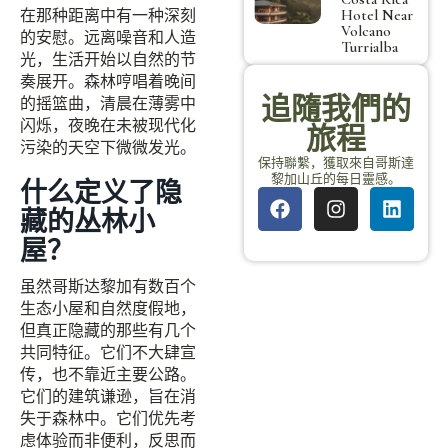
在那种距离中有一种深刻
Hotel Near
Volcano
的安慰。远离噪音和人造
Turrialba
光，生活开始以自然的节
奏展开。森林哼唱着晚间
追隨我們的
的摇篮曲，清晨在薄雾中
闪烁，夜晚在未被现代化
旅程
污染的天空下微微发光。
保持聯繫，獲取來自哥斯達
黎加山丘的每日靈感。
什么定义了隐
藏的丛林小
屋？
虽然哥斯达黎加有数百个
生态小屋和自然度假地，
但真正隐藏的那些有几个
共同特征。它们不大肆宣
传，也不靠近主要公路。
它们的建筑谦逊，旨在消
失于森林中。它们优先考
虑体验而非便利，反思而