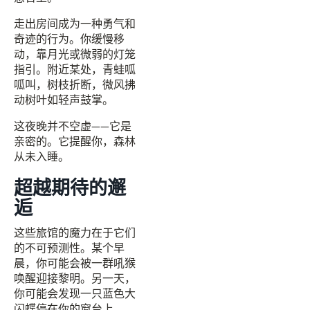
走出房间成为一种勇气和
奇迹的行为。你缓慢移
动，靠月光或微弱的灯笼
指引。附近某处，青蛙呱
呱叫，树枝折断，微风拂
动树叶如轻声鼓掌。
这夜晚并不空虚——它是
亲密的。它提醒你，森林
从未入睡。
超越期待的邂
逅
这些旅馆的魔力在于它们
的不可预测性。某个早
晨，你可能会被一群吼猴
唤醒迎接黎明。另一天，
你可能会发现一只蓝色大
闪蝶停在你的窗台上。