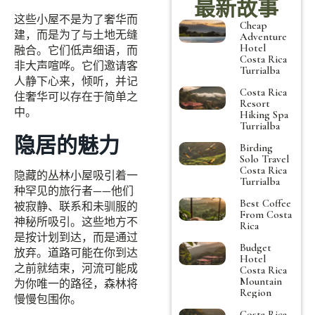
最新故事
这些小屋不是为了奢华而
Cheap
建，而是为了与土地无缝
Adventure
Hotel
融合。它们低声细语，而
Costa Rica
非大声喧哗。它们邀请客
Turrialba
人静下心来，倾听，并记
Costa Rica
住奢华可以存在于简单之
Resort
中。
Hiking Spa
Turrialba
隐居的魅力
Birding
Solo Travel
Costa Rica
隐藏的丛林小屋吸引着一
Turrialba
种罕见的旅行者——他们
Best Coffee
被寂静、联系和未驯服的
From Costa
神秘所吸引。这些地方不
Rica
是按计划到达，而是通过
Budget
放弃。道路可能在你到达
Hotel
之前就结束，河流可能成
Costa Rica
Mountain
为你唯一的路径，森林将
Region
慢慢包围你。
Costa Rica