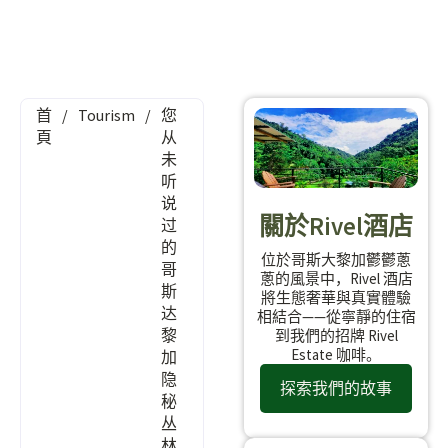
首
/
Tourism
/
您
頁
从
未
听
说
關於Rivel酒店
过
的
位於哥斯大黎加鬱鬱蔥
哥
蔥的風景中，Rivel 酒店
斯
將生態奢華與真實體驗
达
相結合——從寧靜的住宿
黎
到我們的招牌 Rivel
Estate 咖啡。
加
隐
探索我們的故事
秘
丛
林