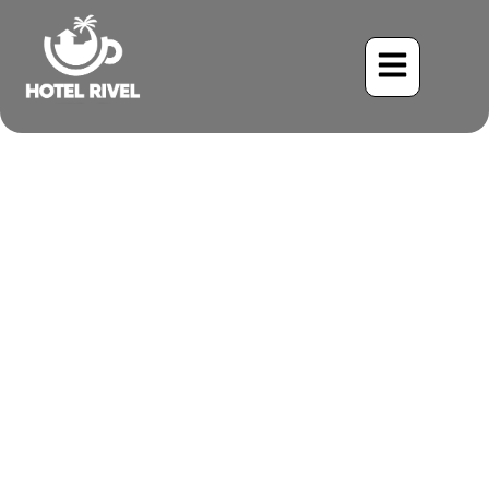
您从未听说过的哥斯达
黎加隐秘丛林小屋
Benjamin Charbonneau, CFA
April 15, 2026
10:54 pm