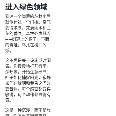
进入绿色领域
到达一个隐藏的丛林小屋
就像跨过一个门槛。空气
变得浓厚，充满雨水和兰
花的香气。森林齐声低吟
——树冠上的猴子，下面
的青蛙，鸟儿在枝间闪
烁。
这不再是关于设施或时间
表。你慢慢地打开行李，
深呼吸，开始注意细节：
叶子如何捕捉阳光，寂静
如何在黎明和黄昏之间改
变音调。每个感官都变得
敏锐，每个动作都显得有
意。
这是一种沉浸，而不是旅
游。你不再是穿越自然，