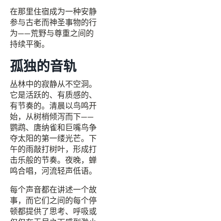
在那里住宿成为一种安静
参与古老而神圣事物的行
为——荒野与尊重之间的
持续平衡。
孤独的音轨
丛林中的寂静从不空洞。
它是活跃的、有质感的、
有节奏的。清晨以鸟鸣开
始，从树梢倾泻而下——
鹦鹉、唐纳雀和巨嘴鸟争
夺太阳的第一缕光芒。下
午的雨敲打树叶，形成打
击乐般的节奏。夜晚，蝉
鸣合唱，河流轻声低语。
每个声音都在讲述一个故
事，而它们之间的每个停
顿都提供了思考、呼吸或