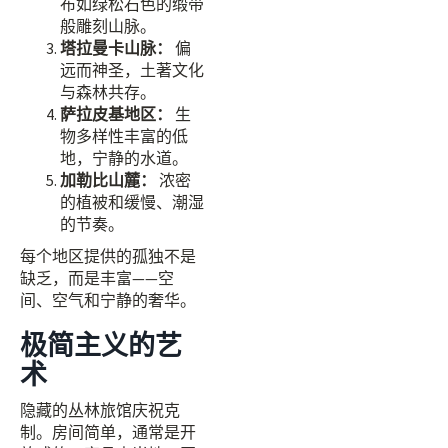
布如绿松石色的缎带
般雕刻山脉。
塔拉曼卡山脉：
偏
远而神圣，土著文化
与森林共存。
萨拉皮基地区：
生
物多样性丰富的低
地，宁静的水道。
加勒比山麓：
浓密
的植被和缓慢、潮湿
的节奏。
每个地区提供的孤独不是
缺乏，而是丰富——空
间、空气和宁静的奢华。
极简主义的艺
术
隐藏的丛林旅馆庆祝克
制。房间简单，通常是开