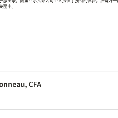
宁静美景，图里亚尔瓦都为每个人提供了独特的体验。准备好一
美丽中。
onneau, CFA