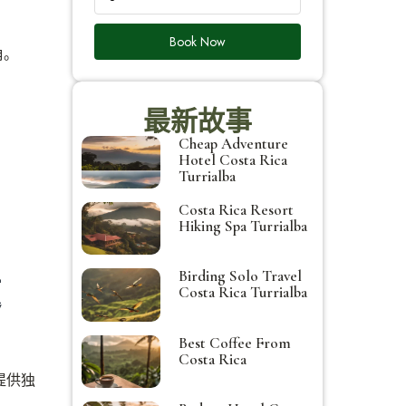
Book Now
角。
。
最新故事
Cheap Adventure
Hotel Costa Rica
Turrialba
Costa Rica Resort
Hiking Spa Turrialba
Birding Solo Travel
题
Costa Rica Turrialba
Best Coffee From
Costa Rica
径都提供独