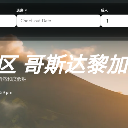
退房
*
成人
区 哥斯达黎加
、自然和度假胜
:59 pm