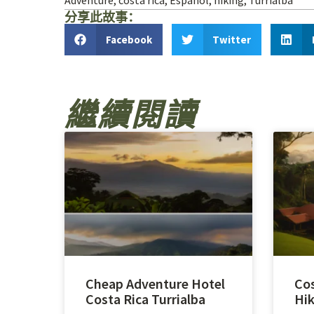
Adventure
,
costa rica
,
Espanol
,
hiking
,
Turrialba
分享此故事：
Facebook
Twitter
繼續閱讀
Cheap Adventure Hotel
Cos
Costa Rica Turrialba
Hik