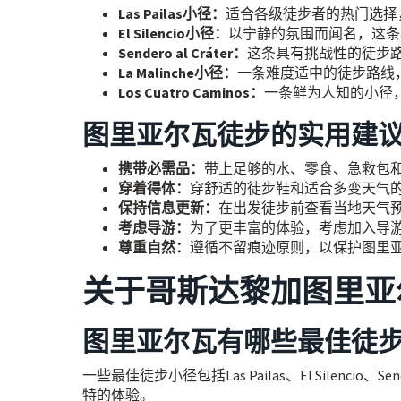
Las Pailas小径：
适合各级徒步者的热门选择
El Silencio小径：
以宁静的氛围而闻名，这条
Sendero al Cráter：
这条具有挑战性的徒步
La Malinche小径：
一条难度适中的徒步路线
Los Cuatro Caminos：
一条鲜为人知的小径
图里亚尔瓦徒步的实用建
携带必需品：
带上足够的水、零食、急救包
穿着得体：
穿舒适的徒步鞋和适合多变天气
保持信息更新：
在出发徒步前查看当地天气
考虑导游：
为了更丰富的体验，考虑加入导
尊重自然：
遵循不留痕迹原则，以保护图里
关于哥斯达黎加图里亚
图里亚尔瓦有哪些最佳徒
一些最佳徒步小径包括Las Pailas、El Silencio、Sende
特的体验。