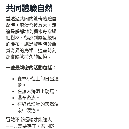
共同體驗自然
當透過共同的驚奇體驗自
然時，浪漫會被放大。無
論是靜靜地划獨木舟穿過
紅樹林、徒步到霧氣繚繞
的瀑布，還是黎明時分觀
賞奇異的鳥類，這些時刻
都會鑄就持久的回憶。
一些最親密的活動包括：
森林小徑上的日出漫
步。
在無人海灘上騎馬。
瀑布游泳。
在綠意環繞的天然溫
泉中浸泡。
冒險不必極端才能強大
——只需要存在。共同的