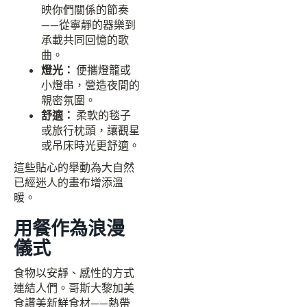
映你們關係的節奏
——從寧靜的器樂到
承載共同回憶的歌
曲。
燈光：
便攜燈籠或
小燈串，營造夜間的
親密氛圍。
舒適：
柔軟的毯子
或旅行枕頭，讓觀星
或吊床時光更舒適。
這些貼心的舉動為大自然
已經迷人的畫布增添溫
暖。
用餐作為浪漫
儀式
食物以安靜、感性的方式
連結人們。哥斯大黎加美
食讚美新鮮食材——熱帶