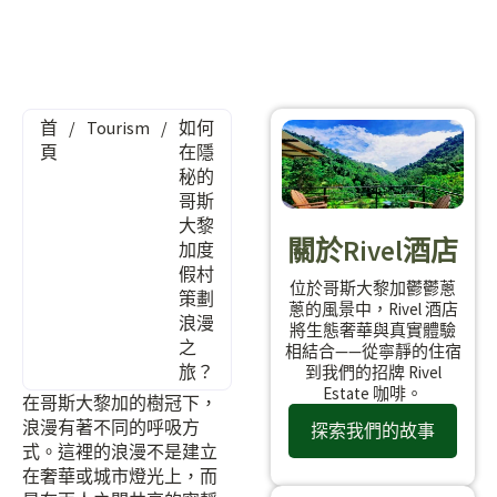
首
/
Tourism
/
如何
頁
在隱
秘的
哥斯
大黎
關於Rivel酒店
加度
假村
位於哥斯大黎加鬱鬱蔥
策劃
蔥的風景中，Rivel 酒店
浪漫
將生態奢華與真實體驗
之
相結合——從寧靜的住宿
旅？
到我們的招牌 Rivel
Estate 咖啡。
在哥斯大黎加的樹冠下，
浪漫有著不同的呼吸方
探索我們的故事
式。這裡的浪漫不是建立
在奢華或城市燈光上，而