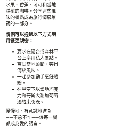
水果、香蕉、可可和當地
種植的咖啡。分享這些風
味的餐點成為旅行情感景
觀的一部分。
情侶可以通過以下方式讓
用餐更親密：
要求在陽台或森林平
台上享用私人餐點。
嘗試當地菜餚，突出
傳統風味。
一起參加動手烹飪體
驗。
在星空下以當地巧克
力和哥斯大黎加葡萄
酒結束夜晚。
慢慢地、有意識地進食
——不急不忙——讓每一餐
都成為愛的語言。