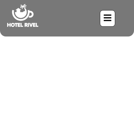
如何在隱秘的哥斯大黎
加度假村策劃浪漫之
旅？
Benjamin Charbonneau, CFA
April 15, 2026
11:14 pm