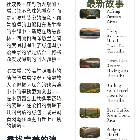
最新故事
壯成長。在哥斯大黎加，
隱居並不意味著孤立；而
Rafting
Pacuare
是沉浸於茂密的綠意、霧
River
氣繚繞的山脈和充滿生機
Cheap
的寧靜中。隱藏在熱帶森
Adventure
林、河流和海洋懸崖之間
Hotel
的度假村提供了舒適與原
Costa Rica
Turrialba
始美景的罕見結合，將逃
逸變成深刻的個人體驗。
Costa Rica
Resort
Hiking Spa
選擇隱居於這些避風港的
Turrialba
情侶們常常發現，簡單放
大了聯繫。噪音的缺席讓
Birding
Solo Travel
小小的舉動更加突出——
Costa Rica
在木製露台上共進早餐時
Turrialba
的笑聲、在柔和的雨聲下
Best Coffee
共同閱讀的舒適，或是觀
From Costa
看閃電在遠處山丘上舞動
Rica
的刺激。
Budget
Hotel
Costa Rica