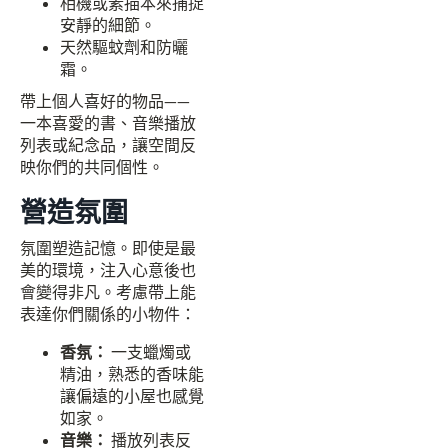
相機或素描本來捕捉
安靜的細節。
天然驅蚊劑和防曬
霜。
帶上個人喜好的物品——
一本喜愛的書、音樂播放
列表或紀念品，讓空間反
映你們的共同個性。
營造氛圍
氛圍塑造記憶。即使是最
美的環境，注入心意後也
會變得非凡。考慮帶上能
表達你們關係的小物件：
香氛：
一支蠟燭或
精油，熟悉的香味能
讓偏遠的小屋也感覺
如家。
音樂：
播放列表反