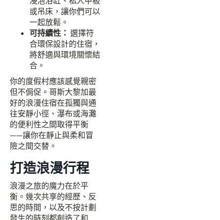
浸泡浴缸、私人甲板
或吊床，讓你們可以
一起放鬆。
可持續性：
選擇符
合環保設計的住宿，
將舒適與環境關懷結
合。
你的度假村應該感覺親密
但不侷促。哥斯大黎加最
好的浪漫住宿在孤獨與通
往安靜小徑、瀑布或海灘
的便利性之間取得平衡
——讓你在靜止與柔和冒
險之間交替。
打造浪漫行程
浪漫之旅的魔力在於平
衡。幾次共享的經歷、反
思的時間，以及不按計劃
發生的時刻都創造了和