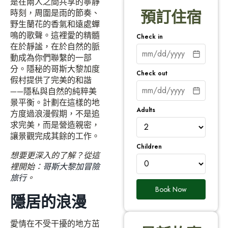
是在兩人之間共享的寧靜
時刻，周圍是雨的節奏、
預訂住宿
野生蘭花的香氣和遠處蟬
鳴的歌聲。這裡愛的精髓
Check in
在於靜謐，在於自然的脈
動成為你們聯繫的一部
分。隱秘的哥斯大黎加度
Check out
假村提供了完美的和諧
——隱私與自然的純粹美
景平衡。計劃在這樣的地
Adults
方度過浪漫假期，不是追
求完美，而是營造親密，
讓景觀完成其餘的工作。
Children
想要更深入的了解？從這
裡開始：
哥斯大黎加冒險
旅行
。
Book Now
隱居的浪漫
愛情在不受干擾的地方茁