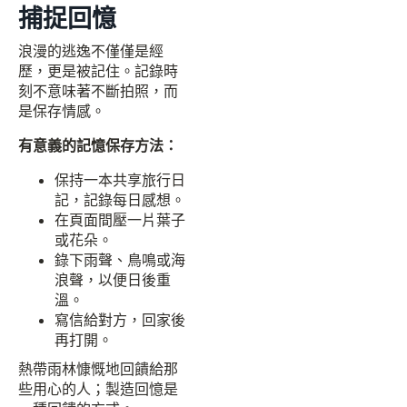
捕捉回憶
浪漫的逃逸不僅僅是經
歷，更是被記住。記錄時
刻不意味著不斷拍照，而
是保存情感。
有意義的記憶保存方法：
保持一本共享旅行日
記，記錄每日感想。
在頁面間壓一片葉子
或花朵。
錄下雨聲、鳥鳴或海
浪聲，以便日後重
溫。
寫信給對方，回家後
再打開。
熱帶雨林慷慨地回饋給那
些用心的人；製造回憶是