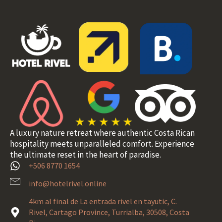
A luxury nature retreat where authentic Costa Rican
hospitality meets unparalleled comfort. Experience
the ultimate reset in the heart of paradise.
+506 8770 1654
info@hotelrivel.online
4km al final de La entrada rivel en tayutic, C.
Rivel, Cartago Province, Turrialba, 30508, Costa