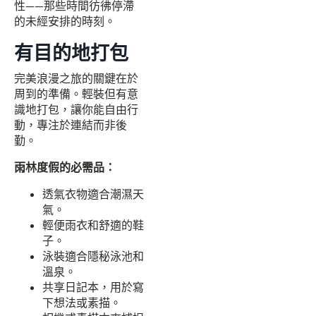
性——那些時間彷彿停滯
的未經安排的時刻。
有目的地打包
完美浪漫之旅的關鍵在於
周到的準備。輕裝但有意
識地打包，讓你能自由行
動，專注於連結而非後
勤。
雨林度假的必需品：
透氣衣物適合潮濕天
氣。
輕便雨衣和舒適的鞋
子。
泳裝適合隱秘泳池和
溫泉。
共享日記本，用於寫
下想法或素描。