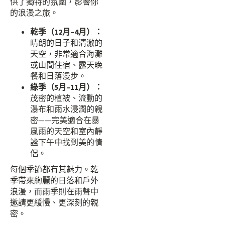
供了獨特的氛圍，影響你
的浪漫之旅。
乾季（12月–4月）：
晴朗的日子和清澈的
天空，非常適合海灘
或山間住宿、露天晚
餐和日落漫步。
綠季（5月–11月）：
茂密的植被、流動的
瀑布和雨水浸潤的親
密——完美適合在暴
風雨的天空和室內靜
謐下午中找到美的情
侶。
每個季節都有其魅力。乾
季帶來絢麗的日落和戶外
浪漫，而雨季則在雨聲中
邀請更緩慢、更深刻的親
密。