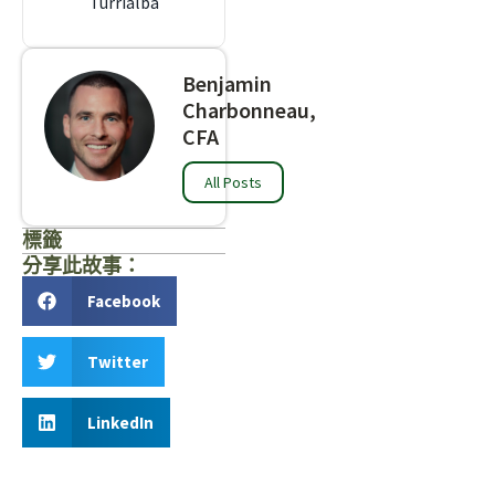
Turrialba
Benjamin
Charbonneau,
CFA
All Posts
標籤
分享此故事：
Facebook
Twitter
LinkedIn