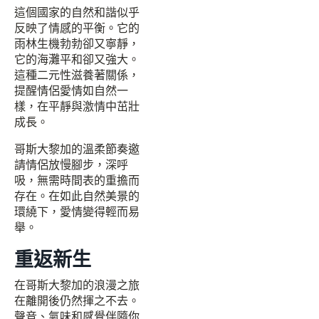
這個國家的自然和諧似乎
反映了情感的平衡。它的
雨林生機勃勃卻又寧靜，
它的海灘平和卻又強大。
這種二元性滋養著關係，
提醒情侶愛情如自然一
樣，在平靜與激情中茁壯
成長。
哥斯大黎加的溫柔節奏邀
請情侶放慢腳步，深呼
吸，無需時間表的重擔而
存在。在如此自然美景的
環繞下，愛情變得輕而易
舉。
重返新生
在哥斯大黎加的浪漫之旅
在離開後仍然揮之不去。
聲音、氣味和感覺伴隨你