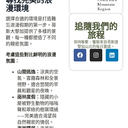
尋找完美的浪
Mountain
漫環境
Region
選擇合適的環境是打造難
追隨我們的
忘浪漫假期的第一步。哥
斯大黎加提供了多樣的景
旅程
觀，每一種都塑造了不同
保持聯繫，獲取來自哥斯達
的親密氛圍。
黎加山丘的每日靈感。
考慮這些對比鮮明的浪漫
氛圍：
山間逃逸：
涼爽的空
氣、雲霧森林和全景
視野，適合悠閒的早
晨和觀星的夜晚。
雨林度假：
隱藏的小
屋被野生動物的嗡嗡
聲和翠綠的樹葉環繞
——完美適合渴望與
自然親密的情侶。