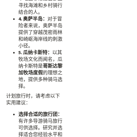
寻找海滩和乡村骑行
结合的人。
4. 奥萨半岛：
对于冒
险者来说，奥萨半岛
提供了穿越茂密雨林
和崎岖海岸线的刺激
小径。
5. 瓜纳卡斯特：
以其
牧场文化而闻名，瓜
纳卡斯特是
哥斯达黎
加牧场度假
的理想之
地，提供多种骑马选
择。
计划旅行时，请考虑以下
实用建议：
选择合适的旅行团：
有许多导游骑马旅行
可供选择。研究并选
择适合您经验水平和