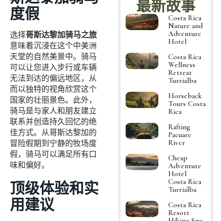
最新故事
度假
Costa Rica
Nature and
Adventure
选择
哥斯达黎加骑马之旅
Hotel
意味着沉浸在这个中美洲
天堂的自然美景中。骑马
Costa Rica
Wellness
可以让您进入步行或车辆
Retreat
无法到达的偏远地区，从
Turrialba
而以独特的视角欣赏这个
Horseback
国家的壮丽景色。此外，
Tours Costa
骑马是与家人和朋友建立
Rica
联系并创造持久回忆的绝
Rafting
佳方式。从哥斯达黎加的
Pacuare
River
冒险假期到宁静的牧场度
假，骑马可以满足所有口
Cheap
味和偏好。
Adventure
Hotel
Costa Rica
顶级体验和实
Turrialba
用建议
Costa Rica
Resort
Hiking Spa