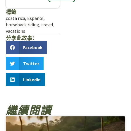
標籤
costa rica
,
Espanol
,
horseback riding
,
travel
,
vacations
分享此故事：
Facebook
Twitter
LinkedIn
繼續閱讀