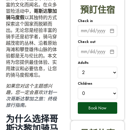
富的文化而闻名。在众多
預訂住宿
冒险活动中，
哥斯达黎加
骑马度假
以其独特的方式
Check in
探索这个国家而脱颖而
出。无论您是经验丰富的
骑手还是初学者，骑马穿
Check out
越茂密的丛林、沿着原始
海滩和攀登雄伟山脉的体
验都是无与伦比的。本文
将为您提供最佳体验、实
Adults
用建议和必要信息，让您
的骑马度假难忘。
Children
如果您对这个主题感兴
趣，您一定会喜欢
计划一
次哥斯达黎加之旅：终极
旅行指南
。
Book Now
为什么选择哥
斯达黎加骑马