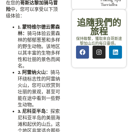
在您的
哥斯达黎加骑马冒
Turrialba
险
中，您可以享受以下顶
级体验：
追隨我們的
1. 蒙特维尔德云雾森
旅程
林：
骑马体验云雾森
保持聯繫，獲取來自哥斯達
林的郁郁葱葱和多样
黎加山丘的每日靈感。
的野生动物。该地区
以其丰富的生物多样
性和壮丽的景色而闻
名。
2. 阿雷纳火山：
骑马
环绕标志性的阿雷纳
火山，您可以欣赏到
壮丽的景观，甚至可
能在途中看到一些野
生动物。
3. 尼科亚半岛：
探索
尼科亚半岛的美丽海
滩和起伏的山丘。这
个地区非常适合那些