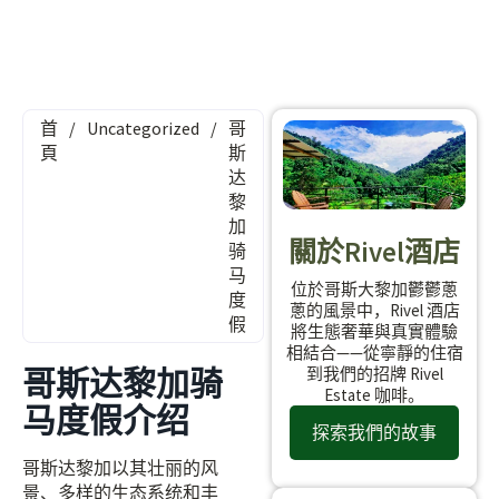
首
/
Uncategorized
/
哥
頁
斯
达
黎
加
關於Rivel酒店
骑
马
位於哥斯大黎加鬱鬱蔥
度
蔥的風景中，Rivel 酒店
假
將生態奢華與真實體驗
相結合——從寧靜的住宿
哥斯达黎加骑
到我們的招牌 Rivel
Estate 咖啡。
马度假介绍
探索我們的故事
哥斯达黎加以其壮丽的风
景、多样的生态系统和丰