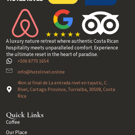
A luxury nature retreat where authentic Costa Rican
hospitality meets unparalleled comfort. Experience
the ultimate reset in the heart of paradise.
+506 8770 1654
info@hotelrivel.online
4km al final de La entrada rivel en tayutic, C.
Rivel, Cartago Province, Turrialba, 30508, Costa
Rica
Quick Links
Coffee
Our Place