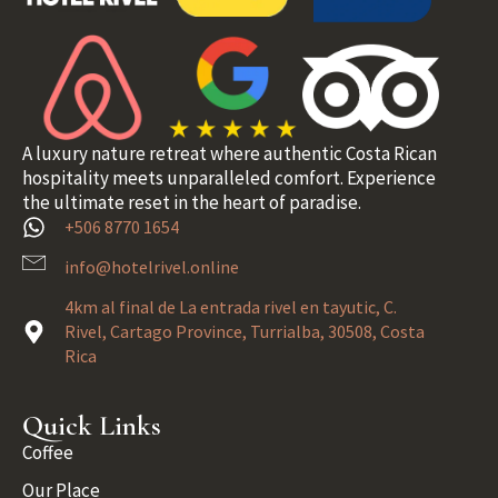
A luxury nature retreat where authentic Costa Rican
hospitality meets unparalleled comfort. Experience
the ultimate reset in the heart of paradise.
+506 8770 1654
info@hotelrivel.online
4km al final de La entrada rivel en tayutic, C.
Rivel, Cartago Province, Turrialba, 30508, Costa
Rica
Quick Links
Coffee
Our Place