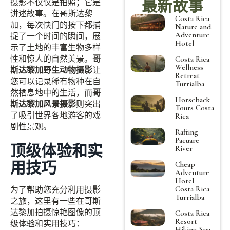
最新故事
摄影不仅仅是拍照；它是
讲述故事。在哥斯达黎
Costa Rica
加，每次快门的按下都捕
Nature and
Adventure
捉了一个时间的瞬间，展
Hotel
示了土地的丰富生物多样
性和惊人的自然美景。
哥
Costa Rica
Wellness
斯达黎加野生动物摄影
让
Retreat
您可以记录稀有物种在自
Turrialba
然栖息地中的生活，而
哥
Horseback
斯达黎加风景摄影
则突出
Tours Costa
了吸引世界各地游客的戏
Rica
剧性景观。
Rafting
Pacuare
顶级体验和实
River
用技巧
Cheap
Adventure
Hotel
Costa Rica
为了帮助您充分利用摄影
Turrialba
之旅，这里有一些在哥斯
达黎加拍摄惊艳图像的顶
Costa Rica
Resort
级体验和实用技巧：
Hiking Spa