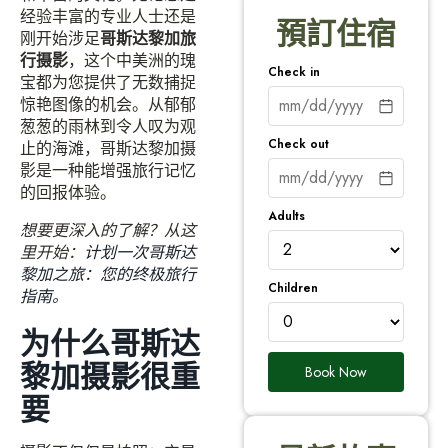
经验丰富的专业人士还是
預訂住宿
刚开始涉足
哥斯达黎加旅
行摄影
，这个中美洲的瑰
Check in
宝都为您提供了无数捕捉
惊艳图像的机会。从郁郁
葱葱的雨林到令人叹为观
Check out
止的海滩，哥斯达黎加摄
影是一种能增强旅行记忆
的回报体验。
Adults
想要更深入的了解？从这
里开始：
计划一次哥斯达
黎加之旅：您的终极旅行
Children
指南
。
为什么哥斯达
黎加摄影很重
Book Now
要