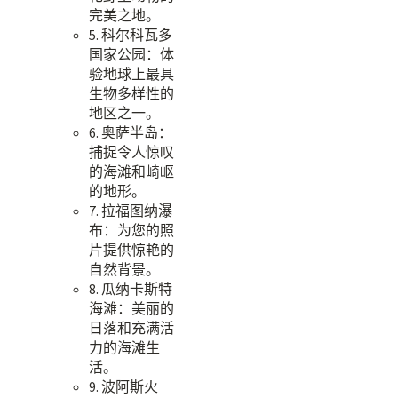
完美之地。
5. 科尔科瓦多
国家公园：体
验地球上最具
生物多样性的
地区之一。
6. 奥萨半岛：
捕捉令人惊叹
的海滩和崎岖
的地形。
7. 拉福图纳瀑
布：为您的照
片提供惊艳的
自然背景。
8. 瓜纳卡斯特
海滩：美丽的
日落和充满活
力的海滩生
活。
9. 波阿斯火