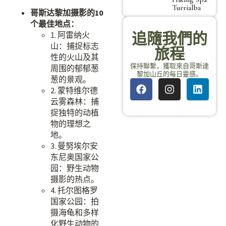
Turrialba
哥斯达黎加摄影的10
个最佳地点：
追隨我們的
1. 阿雷纳火
山：捕捉标志
旅程
性的火山及其
保持聯繫，獲取來自哥斯達
周围的郁郁葱
黎加山丘的每日靈感。
葱的景观。
2. 蒙特维尔德
云雾森林：捕
捉独特的动植
物的理想之
地。
3. 曼努埃尔安
东尼奥国家公
园：野生动物
摄影的热点。
4. 托尔图格罗
国家公园：拍
摄海龟和多样
化野生动物的