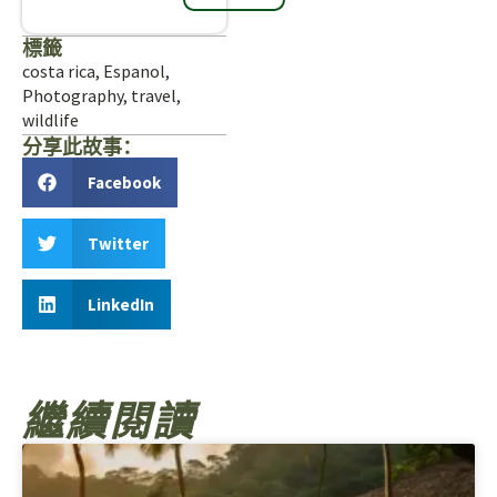
標籤
costa rica
,
Espanol
,
Photography
,
travel
,
wildlife
分享此故事：
Facebook
Twitter
LinkedIn
繼續閱讀