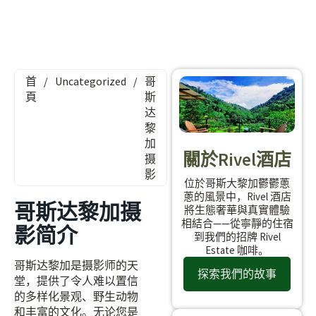
首
/
Uncategorized
/
哥
頁
斯
达
黎
加
關於Rivel酒店
摄
影
位於哥斯大黎加鬱鬱蔥
蔥的風景中，Rivel 酒店
哥斯达黎加摄
將生態奢華與真實體驗
相結合——從寧靜的住宿
影简介
到我們的招牌 Rivel
Estate 咖啡。
哥斯达黎加是摄影师的天
探索我們的故事
堂，提供了令人难以置信
的多样化景观、野生动物
和丰富的文化。无论您是