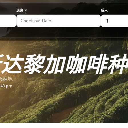
退房
*
成人
斯达黎加咖啡种
假胜地。
:43 pm