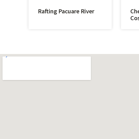
Rafting Pacuare River
Che
Cos