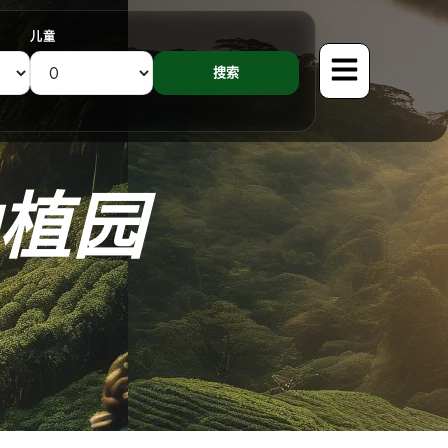
儿童
植园