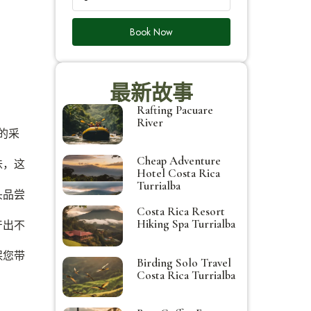
Book Now
最新故事
Rafting Pacuare
River
的采
Cheap Adventure
味，这
Hotel Costa Rica
Turrialba
头品尝
Costa Rica Resort
Hiking Spa Turrialba
产出不
保您带
Birding Solo Travel
Costa Rica Turrialba