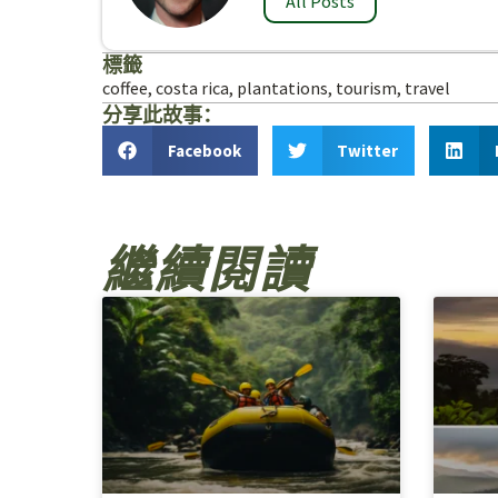
All Posts
標籤
coffee
,
costa rica
,
plantations
,
tourism
,
travel
分享此故事：
Facebook
Twitter
繼續閱讀