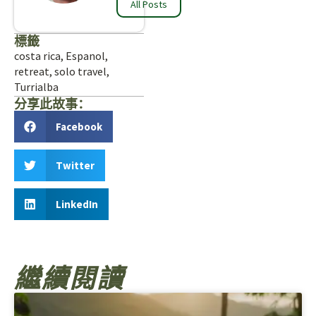
All Posts
標籤
costa rica
,
Espanol
,
retreat
,
solo travel
,
Turrialba
分享此故事：
Facebook
Twitter
LinkedIn
繼續閱讀