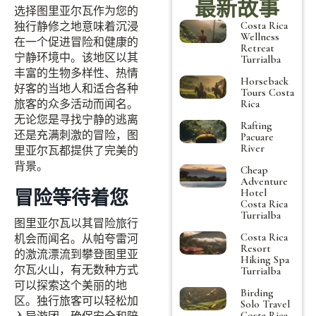
最新故事
选择图里亚尔瓦作为您的
Costa Rica
独行静修之地意味着沉浸
Wellness
在一个促进冒险和健康的
Retreat
宁静环境中。该地区以其
Turrialba
丰富的生物多样性、热情
Horseback
好客的当地人和适合各种
Tours Costa
旅客的众多活动而闻名。
Rica
无论您是寻找宁静的逃离
Rafting
还是充满刺激的冒险，图
Pacuare
River
里亚尔瓦都提供了完美的
背景。
Cheap
Adventure
冒险等待着您
Hotel
Costa Rica
Turrialba
图里亚尔瓦以其冒险旅行
Costa Rica
机会而闻名。从帕夸雷河
Resort
的激流漂流到攀登图里亚
Hiking Spa
尔瓦火山，有无数种方式
Turrialba
可以探索这个美丽的地
Birding
区。独行旅客可以轻松加
Solo Travel
Costa Rica