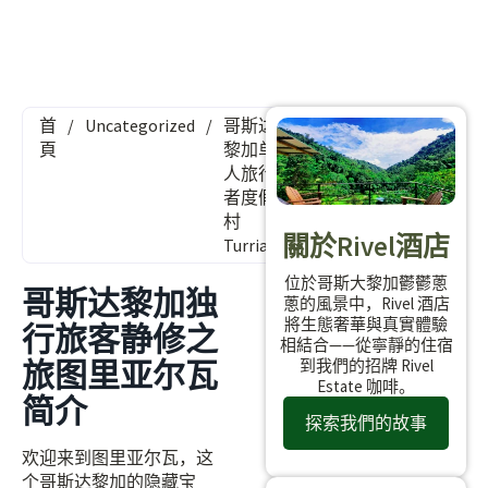
首
/
Uncategorized
/
哥斯达
頁
黎加单
人旅行
者度假
村
關於Rivel酒店
Turrialba
位於哥斯大黎加鬱鬱蔥
哥斯达黎加独
蔥的風景中，Rivel 酒店
將生態奢華與真實體驗
行旅客静修之
相結合——從寧靜的住宿
旅图里亚尔瓦
到我們的招牌 Rivel
Estate 咖啡。
简介
探索我們的故事
欢迎来到图里亚尔瓦，这
个哥斯达黎加的隐藏宝