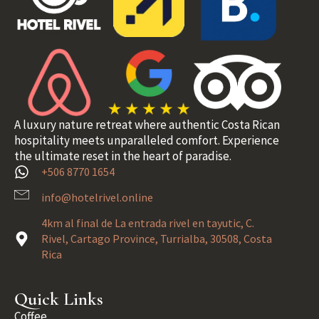
A luxury nature retreat where authentic Costa Rican
hospitality meets unparalleled comfort. Experience
the ultimate reset in the heart of paradise.
+506 8770 1654
info@hotelrivel.online
4km al final de La entrada rivel en tayutic, C.
Rivel, Cartago Province, Turrialba, 30508, Costa
Rica
Quick Links
Coffee