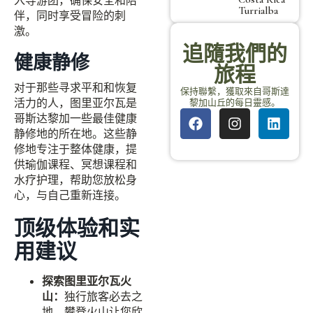
入导游团，确保安全和陪
Turrialba
伴，同时享受冒险的刺
激。
追隨我們的
健康静修
旅程
对于那些寻求平和和恢复
保持聯繫，獲取來自哥斯達
活力的人，图里亚尔瓦是
黎加山丘的每日靈感。
哥斯达黎加一些最佳健康
静修地的所在地。这些静
修地专注于整体健康，提
供瑜伽课程、冥想课程和
水疗护理，帮助您放松身
心，与自己重新连接。
顶级体验和实
用建议
探索图里亚尔瓦火
山：
独行旅客必去之
地，攀登火山让您欣