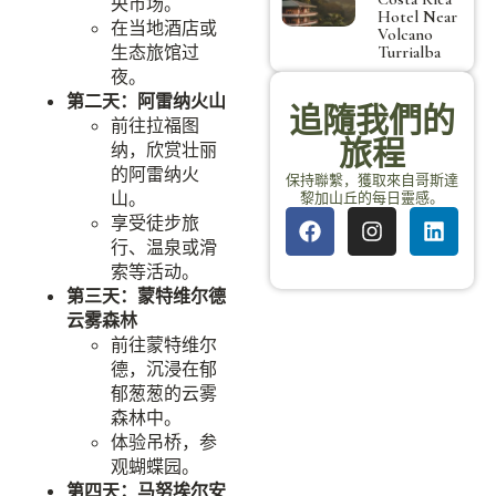
央市场。
Hotel Near
在当地酒店或
Volcano
生态旅馆过
Turrialba
夜。
第二天：阿雷纳火山
追隨我們的
前往拉福图
旅程
纳，欣赏壮丽
的阿雷纳火
保持聯繫，獲取來自哥斯達
山。
黎加山丘的每日靈感。
享受徒步旅
行、温泉或滑
索等活动。
第三天：蒙特维尔德
云雾森林
前往蒙特维尔
德，沉浸在郁
郁葱葱的云雾
森林中。
体验吊桥，参
观蝴蝶园。
第四天：马努埃尔安