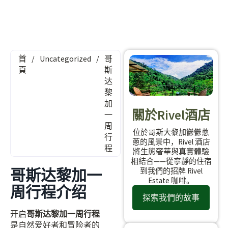
首
/
Uncategorized
/
哥
頁
斯
达
黎
加
關於Rivel酒店
一
周
位於哥斯大黎加鬱鬱蔥
行
蔥的風景中，Rivel 酒店
程
將生態奢華與真實體驗
相結合——從寧靜的住宿
哥斯达黎加一
到我們的招牌 Rivel
Estate 咖啡。
周行程介绍
探索我們的故事
开启
哥斯达黎加一周行程
是自然爱好者和冒险者的