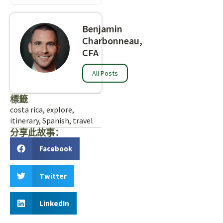
Benjamin
Charbonneau,
CFA
All Posts
標籤
costa rica
,
explore
,
itinerary
,
Spanish
,
travel
分享此故事：
Facebook
Twitter
LinkedIn