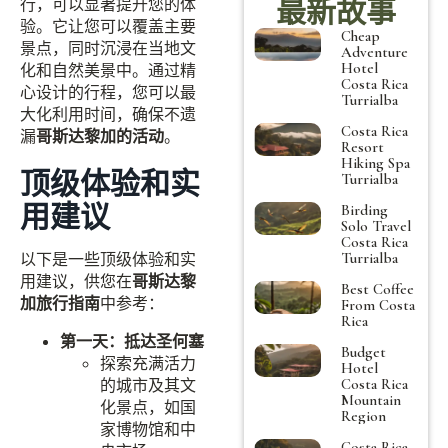
最新故事
行，可以显著提升您的体
验。它让您可以覆盖主要
Cheap
景点，同时沉浸在当地文
Adventure
Hotel
化和自然美景中。通过精
Costa Rica
心设计的行程，您可以最
Turrialba
大化利用时间，确保不遗
Costa Rica
漏
哥斯达黎加的活动
。
Resort
Hiking Spa
顶级体验和实
Turrialba
用建议
Birding
Solo Travel
Costa Rica
Turrialba
以下是一些顶级体验和实
用建议，供您在
哥斯达黎
Best Coffee
加旅行指南
中参考：
From Costa
Rica
第一天：抵达圣何塞
Budget
探索充满活力
Hotel
Costa Rica
的城市及其文
Mountain
化景点，如国
Region
家博物馆和中
Costa Rica